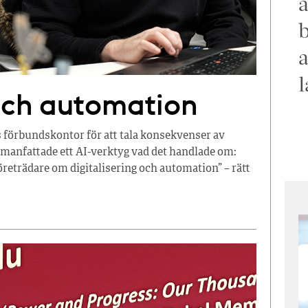
a
b
a
l
 och automation
 förbundskontor för att tala konsekvenser av
mmanfattade ett AI-verktyg vad det handlade om:
öreträdare om digitalisering och automation” – rätt