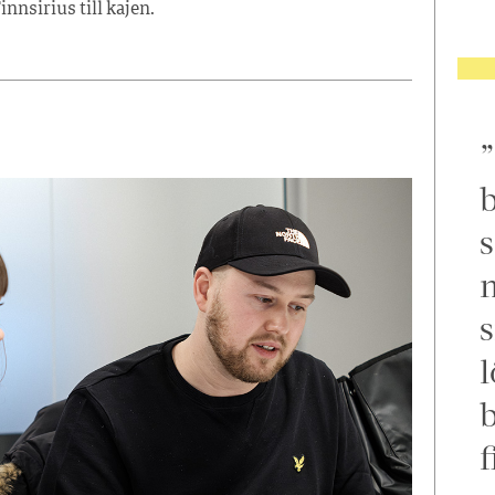
innsirius till kajen.
b
s
m
s
l
f