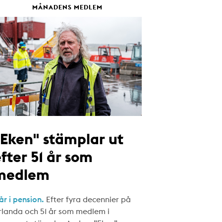
MÅNADENS MEDLEM
"Eken" stämplar ut
fter 51 år som
medlem
år i pension.
Efter fyra decennier på
rlanda och 51 år som medlem i