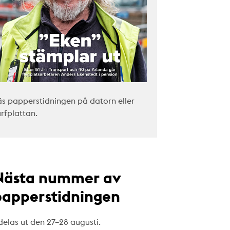
äs papperstidningen på datorn eller
urfplattan.
Nästa nummer av
papperstidningen
delas ut den 27–28 augusti.