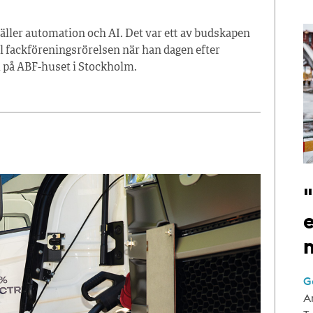
äller automation och AI. Det var ett av budskapen
l fackföreningsrörelsen när han dagen efter
al på ABF-huset i Stockholm.
e
G
A