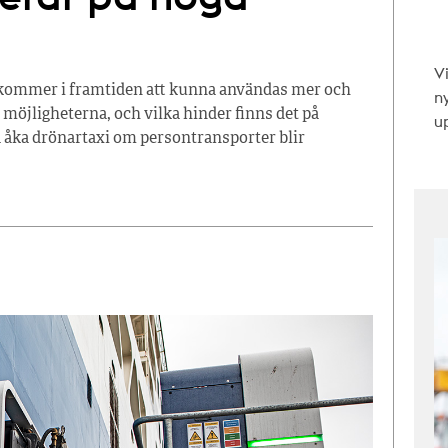
V
h kommer i framtiden att kunna användas mer och
n
r möjligheterna, och vilka hinder finns det på
up
åka drönartaxi om persontransporter blir