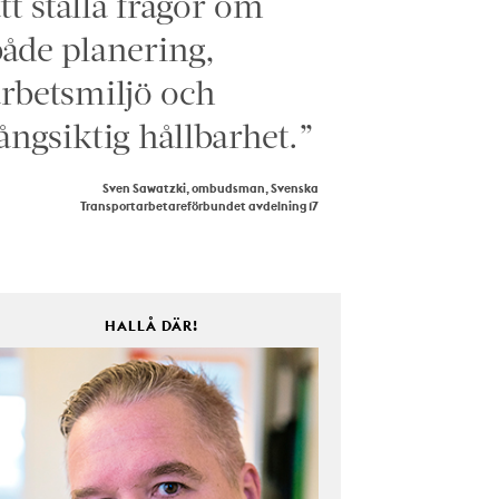
tt ställa frågor om
åde planering,
rbetsmiljö och
ångsiktig hållbarhet.”
Sven Sawatzki, ombudsman, Svenska
Transportarbetareförbundet avdelning 17
HALLÅ DÄR!