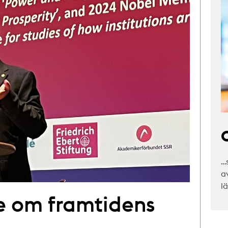
C
…
a
l
e om framtidens