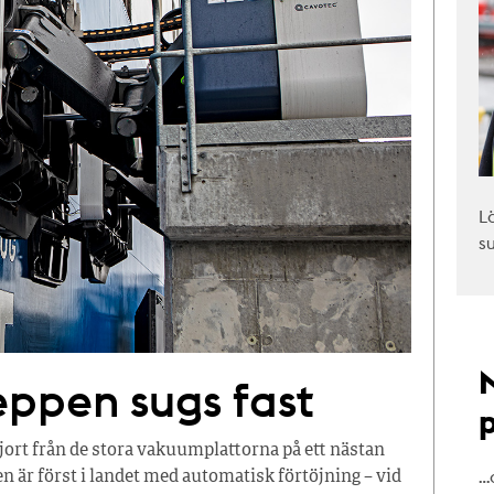
L
s
ppen sugs fast
sgjort från de stora vakuumplattorna på ett nästan
…
gen är först i landet med automatisk förtöjning – vid