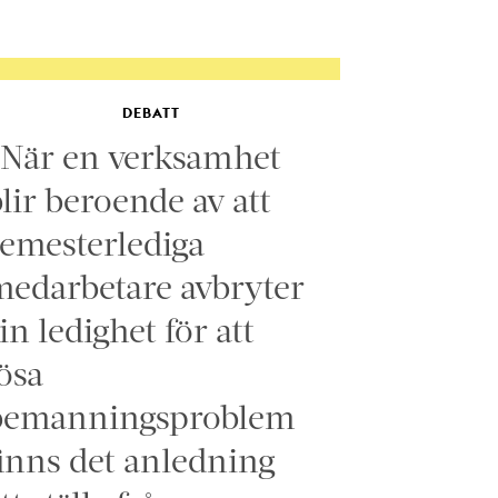
DEBATT
”När en verksamhet
lir beroende av att
emesterlediga
edarbetare avbryter
in ledighet för att
ösa
bemanningsproblem
inns det anledning