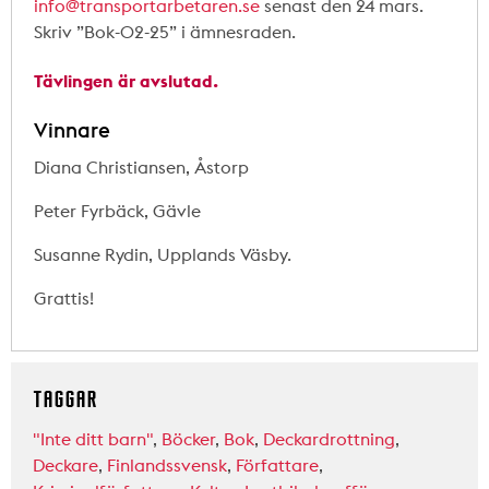
info@transportarbetaren.se
senast den 24 mars.
Skriv ”Bok-02-25” i ämnesraden.
Tävlingen är avslutad.
Vinnare
Diana Christiansen, Åstorp
Peter Fyrbäck, Gävle
Susanne Rydin, Upplands Väsby.
Grattis!
TAGGAR
"Inte ditt barn"
,
Böcker
,
Bok
,
Deckardrottning
,
Deckare
,
Finlandssvensk
,
Författare
,