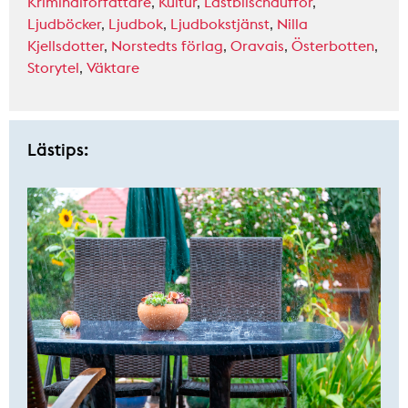
Kriminalförfattare
,
Kultur
,
Lastbilschaufför
,
Ljudböcker
,
Ljudbok
,
Ljudbokstjänst
,
Nilla
Kjellsdotter
,
Norstedts förlag
,
Oravais
,
Österbotten
,
Storytel
,
Väktare
Lästips: