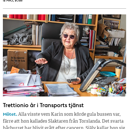
12 MAJ, 2026
Trettionio år i Transports tjänst
Mötet.
Alla visste vem Karin som körde gula bussen var,
färre att hon kallades Slaktaren från Torslanda. Det svarta
hårburret har blivit grått efter cancern. Själv kallar hon sig