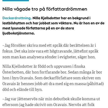
Nilla vågade tro på författardrömmen
Deckardrottning.
Nilla Kjellsdotter har en bakgrund i
lastbilshytten och har jobbat som väktare. Nu är hon en av de
mest lyssnade författarna på en av de stora
ljudbokstjänsterna.
– Jag försöker skriva med ett språk där berättelsen är i
fokus. Det ska inte vara ett högtravande, jättefint språk
som man kan analysera sönder i evigheter, säger hon.
Nilla Kjellsdotter är född och uppvuxen i finska
Österbotten, där hon fortfarande bor. Sedan många år bor
hon i byn Oravais. Som deckarförfattare som skriver om
Oravais är hennes jobb att dra med sig en massa (påhittad)
död och elände till byn.
– Jag var jättenervös när min debutbok skulle komma ut
eftersom jag hade skrivit om Oravais. Nervös att folk