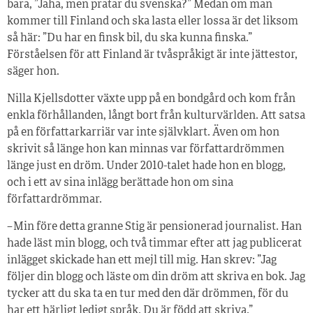
bara, ”Jaha, men pratar du svenska?” Medan om man
kommer till Finland och ska lasta eller lossa är det liksom
så här: ”Du har en finsk bil, du ska kunna finska.”
Förståelsen för att Finland är tvåspråkigt är inte jättestor,
säger hon.
Nilla Kjellsdotter växte upp på en bondgård och kom från
enkla förhållanden, långt bort från kulturvärlden. Att satsa
på en författarkarriär var inte självklart. Även om hon
skrivit så länge hon kan minnas var författardrömmen
länge just en dröm. Under 2010-talet hade hon en blogg,
och i ett av sina inlägg berättade hon om sina
författardrömmar.
– Min före detta granne Stig är pensionerad journalist. Han
hade läst min blogg, och två timmar efter att jag publicerat
inlägget skickade han ett mejl till mig. Han skrev: ”Jag
följer din blogg och läste om din dröm att skriva en bok. Jag
tycker att du ska ta en tur med den där drömmen, för du
har ett härligt ledigt språk. Du är född att skriva.”