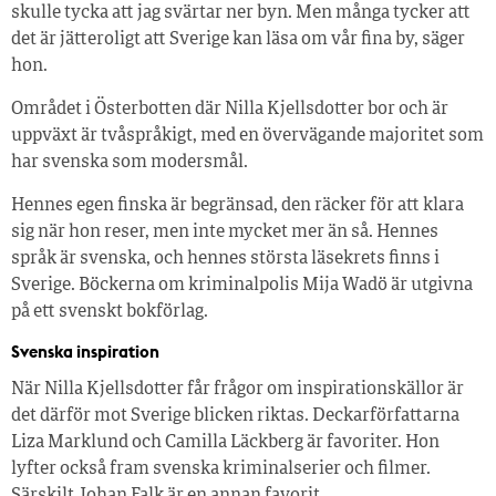
skulle tycka att jag svärtar ner byn. Men många tycker att
det är jätteroligt att Sverige kan läsa om vår fina by, säger
hon.
Området i Österbotten där Nilla Kjellsdotter bor och är
uppväxt är tvåspråkigt, med en övervägande majoritet som
har svenska som modersmål.
Hennes egen finska är begränsad, den räcker för att klara
sig när hon reser, men inte mycket mer än så. Hennes
språk är svenska, och hennes största läsekrets finns i
Sverige. Böckerna om kriminalpolis Mija Wadö är utgivna
på ett svenskt bokförlag.
Svenska inspiration
När Nilla Kjellsdotter får frågor om inspirationskällor är
det därför mot Sverige blicken riktas. Deckarförfattarna
Liza Marklund och Camilla Läckberg är favoriter. Hon
lyfter också fram svenska kriminalserier och filmer.
Särskilt Johan Falk är en annan favorit.