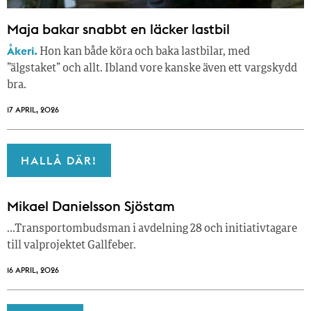
Maja bakar snabbt en läcker lastbil
Åkeri.
Hon kan både köra och baka lastbilar, med
”älgstaket” och allt. Ibland vore kanske även ett vargskydd
bra.
17 APRIL, 2026
HALLÅ DÄR!
Mikael Danielsson Sjöstam
…Transportombudsman i avdelning 28 och initiativtagare
till valprojektet Gallfeber.
16 APRIL, 2026