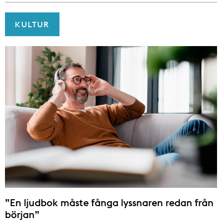
KULTUR
”En ljudbok måste fånga lyssnaren redan från
början”