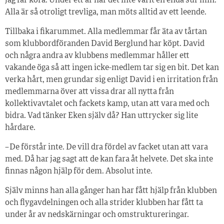
jag får köra. Under ett år har det inte varit en enda sur min.
Alla är så otroligt trevliga, man möts alltid av ett leende.
Tillbaka i fikarummet. Alla medlemmar får äta av tårtan
som klubbordföranden David Berglund har köpt. David
och några andra av klubbens medlemmar håller ett
vakande öga så att ingen icke-medlem tar sig en bit. Det kan
verka hårt, men grundar sig enligt David i en irritation från
medlemmarna över att vissa drar all nytta från
kollektivavtalet och fackets kamp, utan att vara med och
bidra. Vad tänker Eken själv då? Han uttrycker sig lite
hårdare.
– De förstår inte. De vill dra fördel av facket utan att vara
med. Då har jag sagt att de kan fara åt helvete. Det ska inte
finnas någon hjälp för dem. Absolut inte.
Själv minns han alla gånger han har fått hjälp från klubben
och flygavdelningen och alla strider klubben har fått ta
under år av nedskärningar och omstruktureringar.