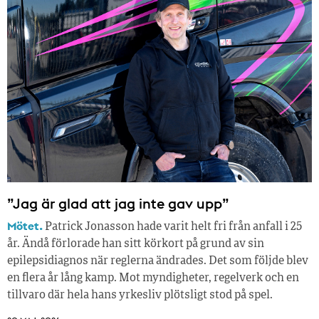
”Jag är glad att jag inte gav upp”
Mötet.
Patrick Jonasson hade varit helt fri från anfall i 25
år. Ändå förlorade han sitt körkort på grund av sin
epilepsidiagnos när reglerna ändrades. Det som följde blev
en flera år lång kamp. Mot myndigheter, regelverk och en
tillvaro där hela hans yrkesliv plötsligt stod på spel.