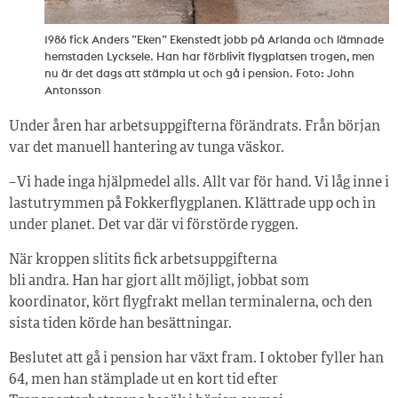
1986 fick Anders ”Eken” Ekenstedt jobb på Arlanda och lämnade
hemstaden Lycksele. Han har förblivit flygplatsen trogen, men
nu är det dags att stämpla ut och gå i pension. Foto: John
Antonsson
Under åren har arbetsuppgifterna förändrats. Från början
var det manuell hantering av tunga väskor.
– Vi hade inga hjälpmedel alls. Allt var för hand. Vi låg inne i
lastutrymmen på Fokker­flygplanen. Klättrade upp och in
under planet. Det var där vi förstörde ryggen.
När kroppen slitits fick ­arbetsuppgifterna
bli andra. Han har gjort allt möjligt, jobbat som
koordinator, kört flygfrakt mellan terminalerna, och den
sista tiden körde han besättningar.
Beslutet att gå i pension har växt fram. I oktober fyller han
64, men han stämplade ut en kort tid efter