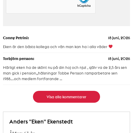
Conny Petrini:
18 juni, 2026
Eken är den bästa kollega och vän man kan ha i alla väder
Torbjörn persson:
18 juni, 2026
Härligt eken ha de skönt nu på din hoj och njut , själv va de 2,5 års sen
man gick i pension,,hälsningar Tobbe Persson ramparbetare sen
1988….och medlem fortfarande …
Visa alla kommentarer
Anders "Eken" Ekenstedt