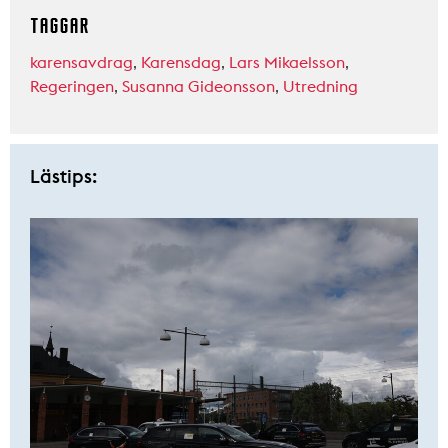
TAGGAR
karensavdrag
,
Karensdag
,
Lars Mikaelsson
,
Regeringen
,
Susanna Gideonsson
,
Utredning
Lästips: