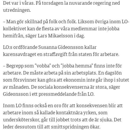
Det var i våras. På torsdagen la nuvarande regering ned
utredningen.
– Man gör skillnad på folk och folk. Liksom övriga inom LO-
kollektivet kan de flesta av våra medlemmar inte jobba
hemifrån, säger Lars Mikaelsson i dag.
LO:s ordförande Susanna Gideonsson kallar
karensavdraget en straffavgift från staten för arbetare.
– Begrepp som ”vobba” och ”jobba hemma” finns inte för
arbetare. De måste arbeta på sin arbetsplats. En dagslön
som försvinner kan göra att ekonomin inte går ihop i slutet
av månaden. De sociala konsekvenserna är stora, säger
Gideonsson i ett pressmeddelande från LO.
Inom LO finns också en oro för att konsekvensen blir att
arbetare inom så kallade kontaktnära yrken, som
undersköterskor, går till jobbet trots att de är sjuka. Det
leder dessutom till att smittspridningen ökar.