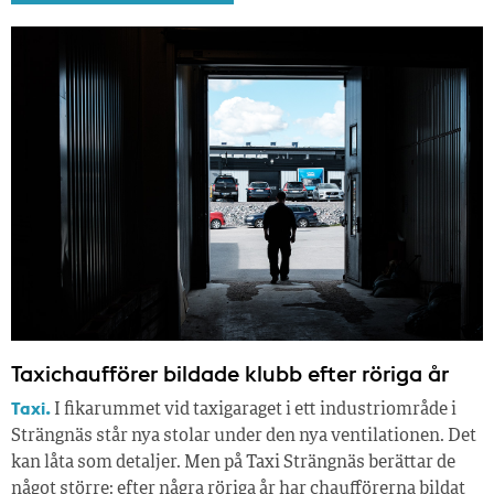
Taxichaufförer bildade klubb efter röriga år
Taxi.
I fikarummet vid taxigaraget i ett industriområde i
Strängnäs står nya stolar under den nya ventilationen. Det
kan låta som detaljer. Men på Taxi Strängnäs berättar de
något större: efter några röriga år har chaufförerna bildat