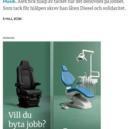
Musik.
Alex fick hjälp av facket när det behövdes på jobbet.
Som tack för hjälpen skrev han låten Diesel och solidaritet.
8 MAJ, 2026
Annons: