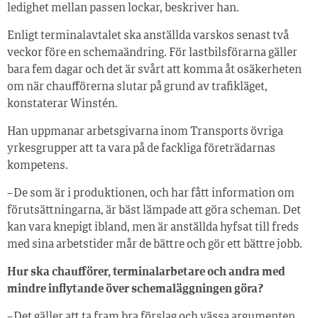
ledighet mellan passen lockar, beskriver han.
Enligt terminalavtalet ska anställda varskos senast två
veckor före en schemaändring. För lastbilsförarna gäller
bara fem dagar och det är svårt att komma åt osäkerheten
om när chaufförerna slutar på grund av trafikläget,
konstaterar Winstén.
Han uppmanar arbetsgivarna inom Transports övriga
yrkesgrupper att ta vara på de fackliga företrädarnas
kompetens.
– De som är i produktionen, och har fått information om
förutsättningarna, är bäst lämpade att göra scheman. Det
kan vara knepigt ibland, men är anställda hyfsat till freds
med sina arbetstider mår de bättre och gör ett bättre jobb.
Hur ska chaufförer, terminalarbetare och andra med
mindre inflytande över schemaläggningen göra?
– Det gäller att ta fram bra förslag och vässa argumenten.