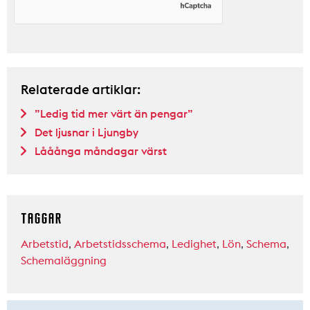
Relaterade artiklar:
”Ledig tid mer värt än pengar”
Det ljusnar i Ljungby
Lååånga måndagar värst
TAGGAR
Arbetstid
,
Arbetstidsschema
,
Ledighet
,
Lön
,
Schema
,
Schemaläggning