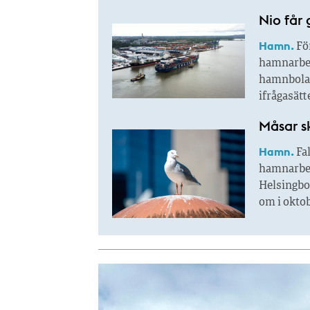
Nio får
Hamn.
För
hamnarbet
hamnbolag
ifrågasätt
Måsar s
Hamn.
Fal
hamnarbeta
Helsingbo
om i oktob