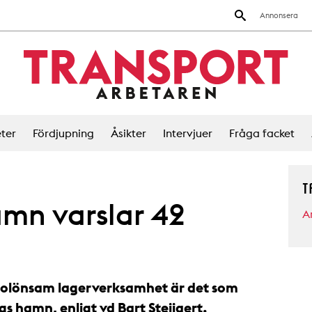
Annonsera
ter
Fördjupning
Åsikter
Intervjuer
Fråga facket
T
amn varslar 42
A
olönsam lagerverksamhet är det som
gs hamn, enligt vd Bart Steijaert.