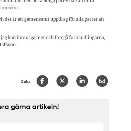
llsammans med de fackliga parterna kan hitta
människor.
ch det är ett gemensamt uppdrag för alla parter att
en jag kan inte säga mer och föregå förhandlingarna,
tafsson.
Dela
a gärna artikeln!