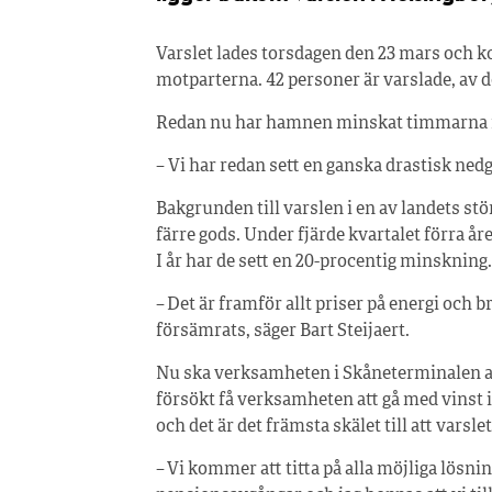
Varslet lades torsdagen den 23 mars och k
motparterna. 42 personer är varslade, av 
Redan nu har hamnen minskat timmarna för 
– Vi har redan sett en ganska drastisk ned
Bakgrunden till varslen i en av landets s
färre gods. Under fjärde kvartalet förra
I år har de sett en 20-procentig minskning.
– Det är framför allt priser på energi och b
försämrats, säger Bart Steijaert.
Nu ska verksamheten i Skåneterminalen av
försökt få verksamheten att gå med vinst i 
och det är det främsta skälet till att varsl
– Vi kommer att titta på alla möjliga lösnin