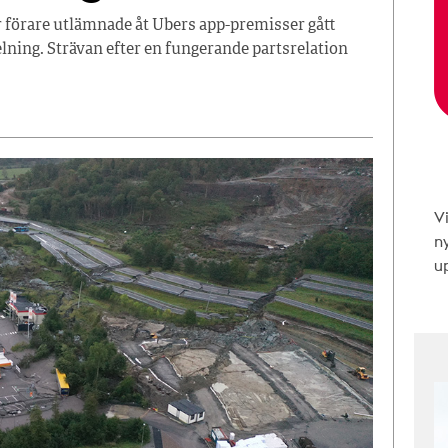
r förare utlämnade åt Ubers app-premisser gått
ning. Strävan efter en fungerande partsrelation
V
n
up