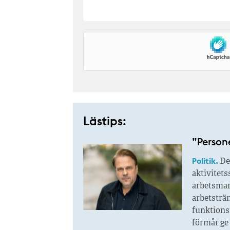
Lästips:
”Person
Politik.
Den
aktivitets
arbetsmar
arbetsträ
funktionsn
förmår ge 