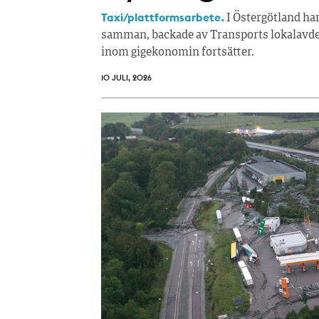
Taxi/plattformsarbete.
I Östergötland ha
samman, backade av Transports lokalavdel
inom gigekonomin fortsätter.
10 JULI, 2026