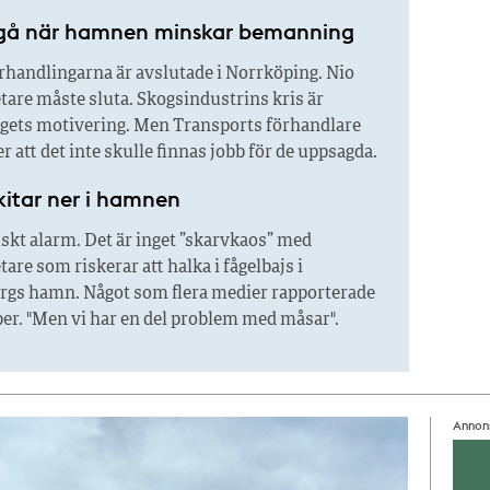
 gå när hamnen minskar bemanning
handlingarna är avslutade i Norrköping. Nio
are måste sluta. Skogsindustrins kris är
ets motivering. Men Transports förhandlare
er att det inte skulle finnas jobb för de uppsagda.
kitar ner i hamnen
skt alarm. Det är inget ”skarvkaos” med
re som riskerar att halka i fågelbajs i
rgs hamn. Något som flera medier rapporterade
er. "Men vi har en del problem med måsar".
Annon