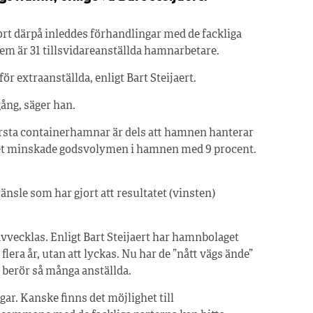
ort därpå inleddes förhandlingar med de fackliga
dem är 31 tillsvidareanställda hamnarbetare.
extraanställda, enligt Bart Steijaert.
gång, säger han.
törsta containerhamnar är dels att hamnen hanterar
 året minskade godsvolymen i hamnen med 9 procent.
ränsle som har gjort att resultatet (vinsten)
vecklas. Enligt Bart Steijaert har hamnbolaget
flera år, utan att lyckas. Nu har de ”nått vägs ände”
et berör så många anställda.
gar. Kanske finns det möjlighet till