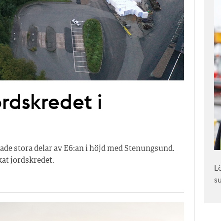
ordskredet i
sade stora delar av E6:an i höjd med Stenungsund.
kat jordskredet.
L
s