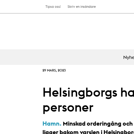
Tipsa oss!
Skriv en insändare
Nyhe
29 MARS, 2023
Helsingborgs h
personer
Hamn.
Minskad orderingång och 
ligger bakom varslen i Helsingbor