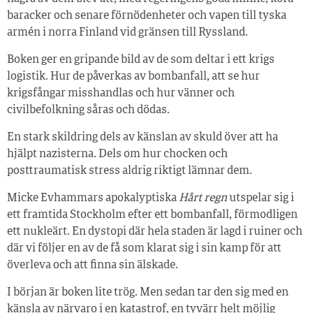
baracker och senare förnödenheter och vapen till tyska
armén i norra Finland vid gränsen till Ryssland.
Boken ger en gripande bild av de som deltar i ett krigs
logistik. Hur de påverkas av bombanfall, att se hur
krigsfångar misshandlas och hur vänner och
civilbefolkning såras och dödas.
En stark skildring dels av känslan av skuld över att ha
hjälpt nazisterna. Dels om hur chocken och
posttraumatisk stress aldrig riktigt lämnar dem.
Micke Evhammars apokalyptiska
Hårt regn
utspelar sig i
ett framtida Stockholm efter ett bombanfall, förmodligen
ett nukleärt. En dystopi där hela staden är lagd i ruiner och
där vi följer en av de få som klarat sig i sin kamp för att
överleva och att finna sin älskade.
I början är boken lite trög. Men sedan tar den sig med en
känsla av närvaro i en katastrof, en tyvärr helt möjlig