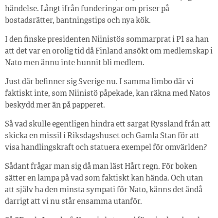
händelse. Långt ifrån funderingar om priser på
bostadsrätter, bantningstips och nya kök.
I den finske presidenten Niinistös sommarprat i P1 sa han
att det var en orolig tid då Finland ansökt om medlemskap i
Nato men ännu inte hunnit bli medlem.
Just där befinner sig Sverige nu. I samma limbo där vi
faktiskt inte, som Niinistö påpekade, kan räkna med Natos
beskydd mer än på papperet.
Så vad skulle egentligen hindra ett sargat Ryssland från att
skicka en missil i Riksdagshuset och Gamla Stan för att
visa handlingskraft och statuera exempel för omvärlden?
Sådant frågar man sig då man läst Hårt regn. För boken
sätter en lampa på vad som faktiskt kan hända. Och utan
att själv ha den minsta sympati för Nato, känns det ändå
darrigt att vi nu står ensamma utanför.