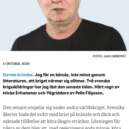
FOTO: JAN LINDKVIST
6 OKTOBER, 2023
Davids krönika.
Jag får en känsla, inte minst genom
litteraturen, att kriget närmar sig alltmer. Två svenska
krigsskildringar har jag läst den senaste tiden. Hårt regn av
Micke Evhammar och Vägriddare av Pelle Filipsson.
Den senare utspelar sig under andra världskriget. Svenska
åkerier hade det svårt med brist på bränsle och däck och
saknade tillåtelse att köra längre sträckor. Lösningen för
några av dem blev att, med regeringens goda minne, köra