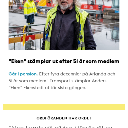
"Eken" stämplar ut efter 51 år som medlem
Går i pension.
Efter fyra decennier på Arlanda och
51 år som medlem i Transport stämplar Anders
”Eken” Ekenstedt ut för sista gången.
ORDFÖRANDEN HAR ORDET
”Man kunde väl nästan i förväg räkna