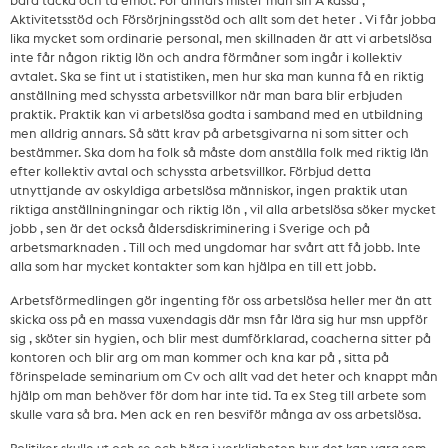
bara tacka och ta emot. För annars mister man sin A kassa ,
Aktivitetsstöd och Försörjningsstöd och allt som det heter . Vi får jobba
lika mycket som ordinarie personal, men skillnaden är att vi arbetslösa
inte får någon riktig lön och andra förmåner som ingår i kollektiv
avtalet. Ska se fint ut i statistiken, men hur ska man kunna få en riktig
anställning med schyssta arbetsvillkor när man bara blir erbjuden
praktik. Praktik kan vi arbetslösa godta i samband med en utbildning
men alldrig annars. Så sätt krav på arbetsgivarna ni som sitter och
bestämmer. Ska dom ha folk så måste dom anställa folk med riktig län
efter kollektiv avtal och schyssta arbetsvillkor. Förbjud detta
utnyttjande av oskyldiga arbetslösa människor, ingen praktik utan
riktiga anställningningar och riktig lön , vil alla arbetslösa söker mycket
jobb , sen är det också åldersdiskriminering i Sverige och på
arbetsmarknaden . Till och med ungdomar har svårt att få jobb. Inte
alla som har mycket kontakter som kan hjälpa en till ett jobb.
Arbetsförmedlingen gör ingenting för oss arbetslösa heller mer än att
skicka oss på en massa vuxendagis där msn får lära sig hur msn uppför
sig , sköter sin hygien, och blir mest dumförklarad, coacherna sitter på
kontoren och blir arg om man kommer och kna kar på , sitta på
förinspelade seminarium om Cv och allt vad det heter och knappt mån
hjälp om man behöver för dom har inte tid. Ta ex Steg till arbete som
skulle vara så bra. Men ack en ren besviför många av oss arbetslösa.