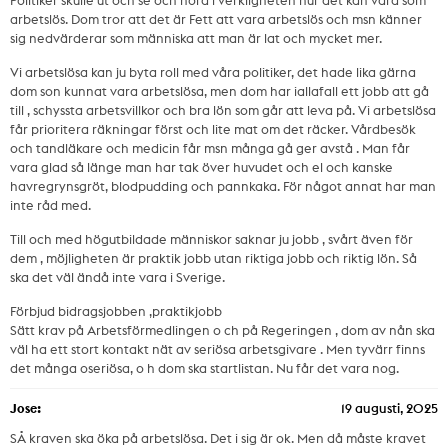
Politiker skulle ut och se och höra i verkligheten hur det kan vara som
arbetslös. Dom tror att det är Fett att vara arbetslös och msn känner
sig nedvärderar som människa att man är lat och mycket mer.
Vi arbetslösa kan ju byta roll med våra politiker, det hade lika gärna
dom son kunnat vara arbetslösa, men dom har iallafall ett jobb att gå
till , schyssta arbetsvillkor och bra lön som går att leva på. Vi arbetslösa
får prioritera räkningar först och lite mat om det räcker. Vårdbesök
och tandläkare och medicin får msn många gå ger avstå . Man får
vara glad så länge man har tak över huvudet och el och kanske
havregrynsgröt, blodpudding och pannkaka. För något annat har man
inte råd med.
Till och med högutbildade människor saknar ju jobb , svårt även för
dem , möjligheten är praktik jobb utan riktiga jobb och riktig lön. Så
ska det väl ändå inte vara i Sverige.
Förbjud bidragsjobben ,praktikjobb
Sätt krav på Arbetsförmedlingen o ch på Regeringen , dom av nån ska
väl ha ett stort kontakt nät av seriösa arbetsgivare . Men tyvärr finns
det många oseriösa, o h dom ska startlistan. Nu får det vara nog.
Jose:
19 augusti, 2025
SÅ kraven ska öka på arbetslösa. Det i sig är ok. Men då måste kravet