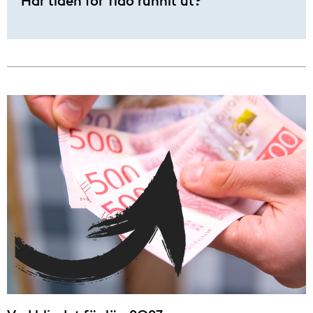
Har tiden för Tidö runnit ut?