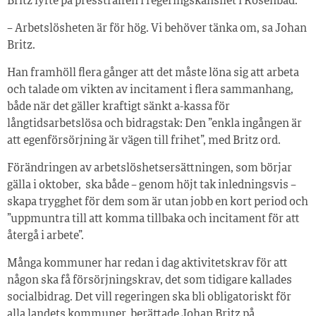
Britz lyfte på pressträffen i regeringskansliet i Rosenbad.
– Arbetslösheten är för hög. Vi behöver tänka om, sa Johan
Britz.
Han framhöll flera gånger att det måste löna sig att arbeta
och talade om vikten av incitament i flera sammanhang,
både när det gäller kraftigt sänkt a-kassa för
långtidsarbetslösa och bidragstak: Den ”enkla ingången är
att egenförsörjning är vägen till frihet”, med Britz ord.
Förändringen av arbetslöshetsersättningen, som börjar
gälla i oktober, ska både – genom höjt tak inledningsvis –
skapa trygghet för dem som är utan jobb en kort period och
”uppmuntra till att komma tillbaka och incitament för att
återgå i arbete”.
Många kommuner har redan i dag aktivitetskrav för att
någon ska få försörjningskrav, det som tidigare kallades
socialbidrag. Det vill regeringen ska bli obligatoriskt för
alla landets kommuner, berättade Johan Britz på