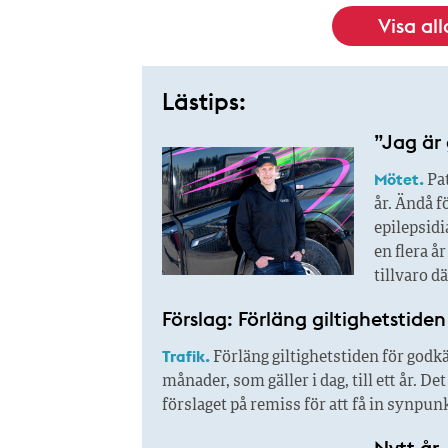
Visa al
Lästips:
”Jag är 
Mötet.
Pat
år. Ändå f
epilepsidi
en flera å
tillvaro d
Förslag: Förläng giltighetstide
Trafik.
Förläng giltighetstiden för godk
månader, som gäller i dag, till ett år. 
förslaget på remiss för att få in synpun
Nytt år 