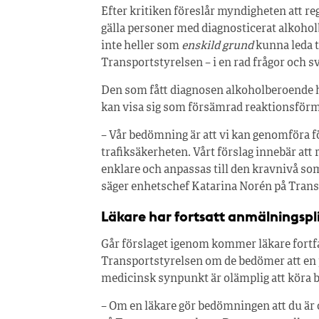
Efter kritiken föreslår myndigheten att reg
gälla personer med diagnosticerat alkohol
inte heller som
enskild grund
kunna leda ti
Transportstyrelsen – i en rad frågor och sv
Den som fått diagnosen alkoholberoende h
kan visa sig som försämrad reaktionsför
– Vår bedömning är att vi kan genomföra fö
trafiksäkerheten. Vårt förslag innebär att
enklare och anpassas till den kravnivå 
säger enhetschef Katarina Norén på Trans
Läkare har fortsatt anmälningspl
Går förslaget igenom kommer läkare fortfa
Transportstyrelsen om de bedömer att en 
medicinsk synpunkt är olämplig att köra b
– Om en läkare gör bedömningen att du är 