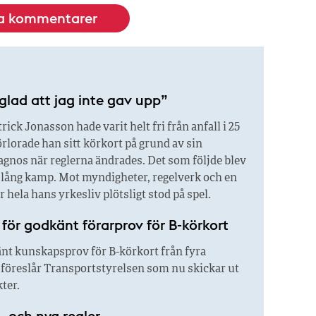
la kommentarer
glad att jag inte gav upp”
rick Jonasson hade varit helt fri från anfall i 25
örlorade han sitt körkort på grund av sin
agnos när reglerna ändrades. Det som följde blev
r lång kamp. Mot myndigheter, regelverk och en
är hela hans yrkesliv plötsligt stod på spel.
n för godkänt förarprov för B-körkort
änt kunskapsprov för B-körkort från fyra
Det föreslår Transportstyrelsen som nu skickar ut
kter.
– och nya regler