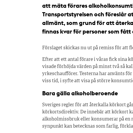
att mäta förares alkoholkonsumti
Transportstyrelsen och föreslår a
allmänt, som grund för att återk
finnas kvar för personer som fåt
Förslaget skickas nu ut på remiss för att fle
Efter att ett antal förare i våras fick sin
visade förhöjda värden på minst två så kall
yrkeschaufförer. Testerna har använts för
viss tid, i syfte att visa på större konsum
Bara gälla alkoholberoende
Sveriges regler för att återkalla körkort g
körkortsdirektiv. De innebär att körkort k
alkoholmissbruk eller konsumerar på en niv
synpunkt kan betecknas som farlig, förkla