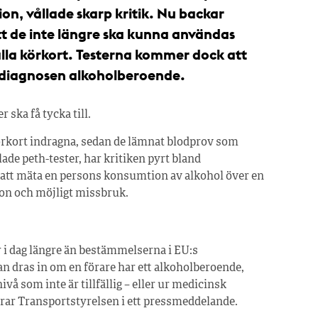
on, vållade skarp kritik. Nu backar
tt de inte längre ska kunna användas
alla körkort. Testerna kommer dock att
t diagnosen alkoholberoende.
r ska få tycka till.
a körkort indragna, sedan de lämnat blodprov som
ade peth-tester, har kritiken pyrt bland
 att mäta en persons konsumtion av alkohol över en
tion och möjligt missbruk.
år i dag längre än bestämmelserna i EU:s
an dras in om en förare har ett alkoholberoende,
å som inte är tillfällig – eller ur medicinsk
rar Transportstyrelsen i ett pressmeddelande.