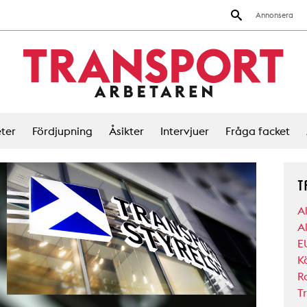
Annonsera
ter
Fördjupning
Åsikter
Intervjuer
Fråga facket
T
A
A
EU
Kö
Ra
T