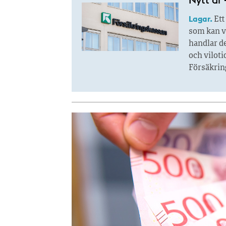
Lagar.
Ett
som kan v
handlar d
och viloti
Försäkrin