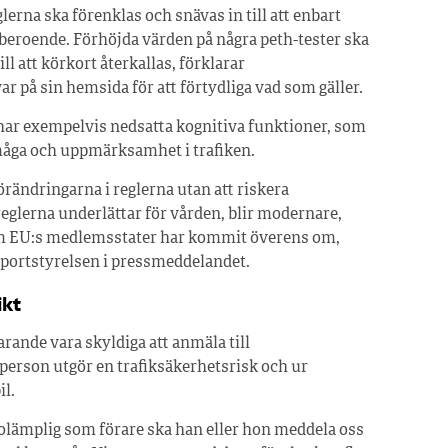
lerna ska förenklas och snävas in till att enbart
beroende. Förhöjda värden på några peth-tester ska
ll att körkort återkallas, förklarar
ar på sin hemsida för att förtydliga vad som gäller.
ar exempelvis nedsatta kognitiva funktioner, som
måga och uppmärksamhet i trafiken.
rändringarna i reglerna utan att riskera
 reglerna underlättar för vården, blir modernare,
som EU:s medlemsstater har kommit överens om,
portstyrelsen i pressmeddelandet.
ikt
rande vara skyldiga att anmäla till
person utgör en trafiksäkerhetsrisk och ur
il.
olämplig som förare ska han eller hon meddela oss