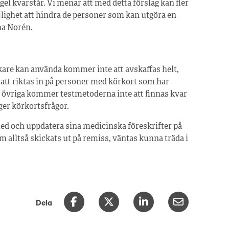
el kvarstår. Vi menar att med detta förslag kan fler
öjlighet att hindra de personer som kan utgöra en
na Norén.
are kan använda kommer inte att avskaffas helt,
tt riktas in på personer med körkort som har
 övriga kommer testmetoderna inte att finnas kvar
er körkortsfrågor.
med och uppdatera sina medicinska föreskrifter på
m alltså skickats ut på remiss, väntas kunna träda i
Dela