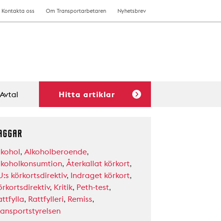
Kontakta oss
Om Transportarbetaren
Nyhetsbrev
Avtal
Hitta artiklar
AGGAR
lkohol
,
Alkoholberoende
,
lkoholkonsumtion
,
Återkallat körkort
,
:s körkortsdirektiv
,
Indraget körkort
,
rkortsdirektiv
,
Kritik
,
Peth-test
,
ttfylla
,
Rattfylleri
,
Remiss
,
ransportstyrelsen