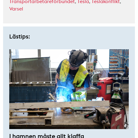
Transportarbetareförbundet
,
Tesla
,
Teslakonflikt
,
Varsel
Lästips:
I hamnen måste allt klaffa