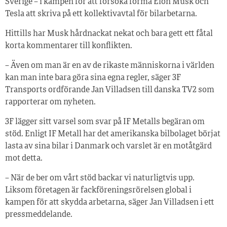
Sverige – i kampen för att försöka förmå Elon Musk och
Tesla att skriva på ett kollektivavtal för bilarbetarna.
Hittills har Musk hårdnackat nekat och bara gett ett fåtal
korta kommentarer till konflikten.
– Även om man är en av de rikaste människorna i världen
kan man inte bara göra sina egna regler, säger 3F
Transports ordförande Jan Villadsen till danska TV2 som
rapporterar om nyheten.
3F lägger sitt varsel som svar på IF Metalls begäran om
stöd. Enligt IF Metall har det amerikanska bilbolaget börjat
lasta av sina bilar i Danmark och varslet är en motåtgärd
mot detta.
– När de ber om vårt stöd backar vi naturligtvis upp.
Liksom företagen är fackföreningsrörelsen global i
kampen för att skydda arbetarna, säger Jan Villadsen i ett
pressmeddelande.