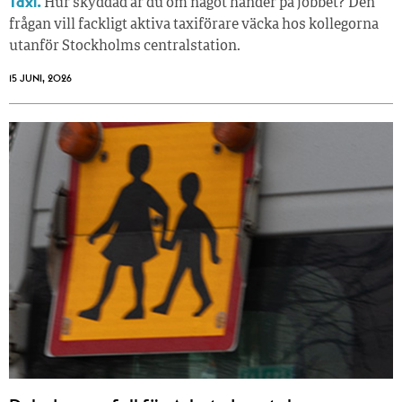
Taxi.
Hur skyddad är du om något händer på jobbet? Den
frågan vill fackligt aktiva taxiförare väcka hos kollegorna
utanför Stockholms centralstation.
15 JUNI, 2026