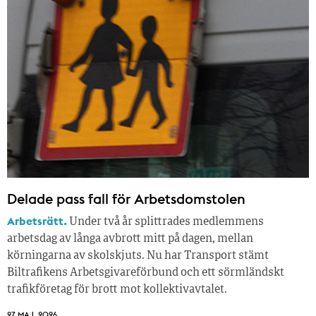
Delade pass fall för Arbetsdomstolen
Arbetsrätt.
Under två år splittrades medlemmens
arbetsdag av långa avbrott mitt på dagen, mellan
körningarna av skolskjuts. Nu har Transport stämt
Biltrafikens Arbetsgivareförbund och ett sörmländskt
trafikföretag för brott mot kollektivavtalet.
27 MAJ, 2026