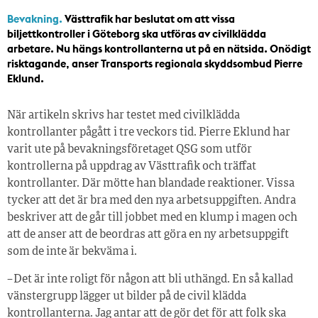
Bevakning.
Västtrafik har beslutat om att vissa
biljettkontroller i Göteborg ska utföras av civilklädda
arbetare. Nu hängs kontrollanterna ut på en nätsida. Onödigt
risktagande, anser Transports regionala skyddsombud Pierre
Eklund.
När artikeln skrivs har testet med civilklädda
kontrollanter pågått i tre veckors tid. Pierre Eklund har
varit ute på bevakningsföretaget QSG som utför
kontrollerna på uppdrag av Västtrafik och träffat
kontrollanter. Där mötte han blandade reaktioner. Vissa
tycker att det är bra med den nya arbetsuppgiften. Andra
beskriver att de går till jobbet med en klump i magen och
att de anser att de beordras att göra en ny arbetsuppgift
som de inte är bekväma i.
– Det är inte roligt för någon att bli uthängd. En så kallad
vänstergrupp lägger ut bilder på de civil klädda
kontrollanterna. Jag antar att de gör det för att folk ska