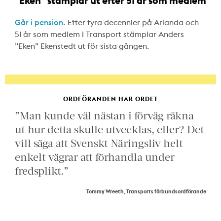
"Eken" stämplar ut efter 51 år som medlem
Går i pension.
Efter fyra decennier på Arlanda och
51 år som medlem i Transport stämplar Anders
”Eken” Ekenstedt ut för sista gången.
ORDFÖRANDEN HAR ORDET
”Man kunde väl nästan i förväg räkna
ut hur detta skulle utvecklas, eller? Det
vill säga att Svenskt Näringsliv helt
enkelt vägrar att förhandla under
fredsplikt.”
Tommy Wreeth, Transports förbundsordförande