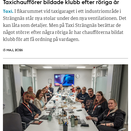
Taxichaufförer bildade klubb efter röriga år
Taxi.
I fikarummet vid taxigaraget i ett industriområde i
Strängnäs står nya stolar under den nya ventilationen. Det
kan låta som detaljer. Men på Taxi Strängnäs berättar de
något större: efter några röriga år har chaufförerna bildat
klubb för att få ordning på vardagen.
13 MAJ, 2026