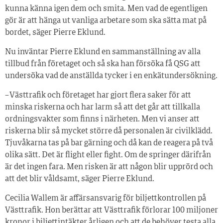
kunna känna igen dem och smita. Men vad de egentligen
gör är att hänga ut vanliga arbetare som ska sätta mat på
bordet, säger Pierre Eklund.
Nu inväntar Pierre Eklund en sammanställning av alla
tillbud från företaget och så ska han försöka få QSG att
undersöka vad de anställda tycker i en enkätundersökning.
– Västtrafik och företaget har gjort flera saker för att
minska riskerna och har larm så att det går att tillkalla
ordningsvakter som finns i närheten. Men vi anser att
riskerna blir så mycket större då personalen är civilklädd.
Tjuvåkarna tas på bar gärning och då kan de reagera på två
olika sätt. Det är flight eller fight. Om de springer därifrån
är det ingen fara. Men risken är att någon blir upprörd och
att det blir våldsamt, säger Pierre Eklund.
Cecilia Wallem är affärsansvarig för biljettkontrollen på
Västtrafik. Hon berättar att Västtrafik förlorar 100 miljoner
kronor i biljettintäkter årligen och att de behöver testa alla