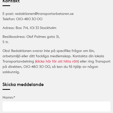
Kontakt
E-post: redaktionen@transportarbetaren.se
Telefon: 010-480 30 00
Adress: Box 714, 101 33 Stockholm
Besöksadress: Olof Palmes gata 31,
5 tr.
Obs! Redaktionen svarar inte på specifika frågor om lön,
arbetsmiljö eller ditt fackliga medlemskap. Kontakta din lokala
Transportavdelning (
klicka här för att hitta rätt
) eller ring Transport
på direkten, 010-480 30 00, så kan du få hjälp av någon
sakkunnig.
Skicka meddelande
Namn:*