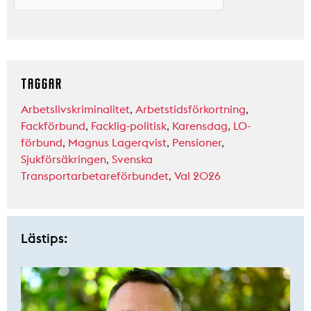
TAGGAR
Arbetslivskriminalitet
,
Arbetstidsförkortning
,
Fackförbund
,
Facklig-politisk
,
Karensdag
,
LO-
förbund
,
Magnus Lagerqvist
,
Pensioner
,
Sjukförsäkringen
,
Svenska
Transportarbetareförbundet
,
Val 2026
Lästips: