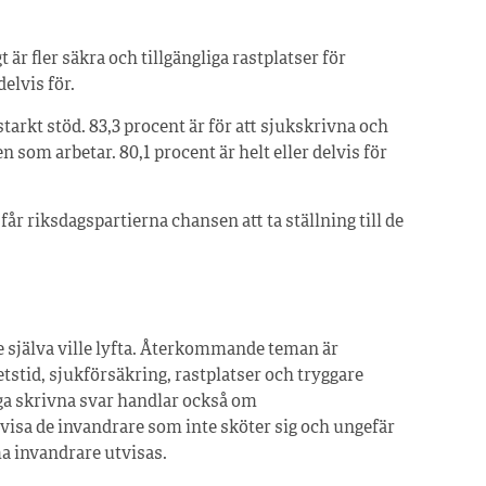
r fler säkra och tillgängliga rastplatser för
delvis för.
arkt stöd. 83,3 procent är för att sjukskrivna och
n som arbetar. 80,1 procent är helt eller delvis för
r riksdagsparti­erna chansen att ta ställning till de
re själva ville lyfta. Återkommande teman är
betstid, sjukförsäkring, rastplatser och tryggare
a skrivna svar handlar också om
tvisa de invandrare som inte sköter sig och ungefär
a invandrare utvisas.