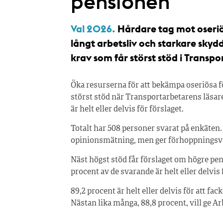
pensionen
Val 2026.
Hårdare tag mot oseriös
långt arbetsliv och starkare skyd
krav som får störst stöd i Transpo
Öka resurserna för att bekämpa oseriösa fö
störst stöd när Transportarbetar­ens läsare 
är helt eller delvis för förslaget.
Totalt har 508 personer svarat på enkäten. 
opinionsmätning, men ger förhoppningsvis 
Näst högst stöd får förslaget om högre pe
procent av de svarande är helt eller delvis 
89,2 procent är helt eller delvis för att fac
Nästan lika många, 88,8 procent, vill ge A