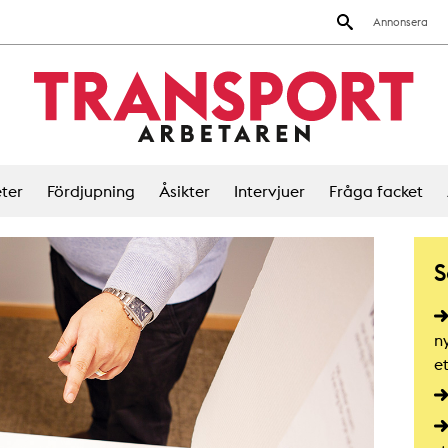
Annonsera
ter
Fördjupning
Åsikter
Intervjuer
Fråga facket
S
ny
et