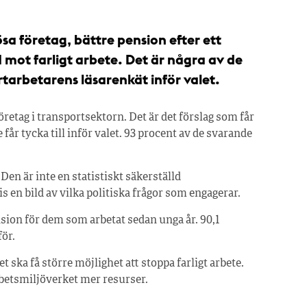
a företag, bättre pension efter ett
d mot farligt arbete. Det är några av de
rtarbetarens läsar­enkät inför valet.
retag i transportsektorn. Det är det förslag som får
får tycka till inför valet. 93 procent av de svarande
Den är inte en statistiskt säkerställd
en bild av vilka politiska frågor som engagerar.
nsion för dem som arbetat sedan unga år. 90,1
för.
ket ska få större möjlighet att stoppa farligt arbete.
rbetsmiljöverket mer resurser.