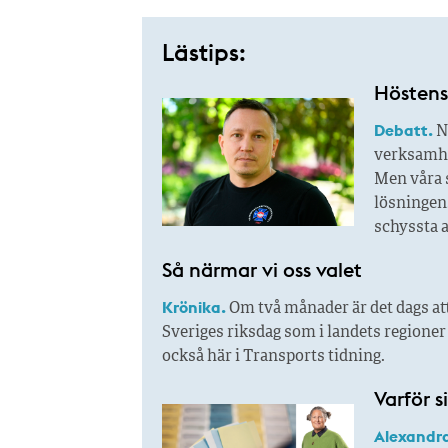
Lästips:
Höstens 
Debatt.
N
verksamhet
Men våra s
lösningen.
schyssta a
Så närmar vi oss valet
Krönika.
Om två månader är det dags att
Sveriges riksdag som i landets regione
också här i Transports tidning.
Varför s
Alexandra