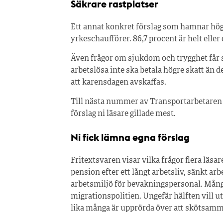
Säkrare rastplatser
Ett annat konkret förslag som hamnar högt ä
yrkeschaufförer. 86,7 procent är helt eller 
Även frågor om sjukdom och trygghet får st
arbetslösa inte ska betala högre skatt än de
att karensdagen avskaffas.
Till nästa nummer av Transportarbetaren få
förslag ni läsare gillade mest.
Ni fick lämna egna förslag
Fritextsvaren visar vilka frågor flera läsa
pension efter ett långt arbetsliv, sänkt ar
arbetsmiljö för bevakningspersonal. Mång
migrationspolitien. Ungefär hälften vill u
lika många är upprörda över att skötsamm