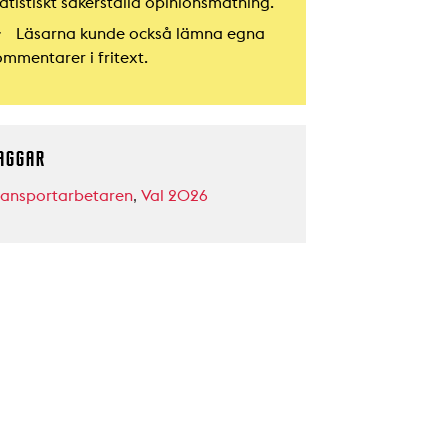
atistiskt säkerställd opinionsmätning.
Läsarna kunde också lämna egna
ommentarer i fritext.
AGGAR
ransportarbetaren
,
Val 2026