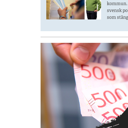
kommun. A
svensk pol
som stänge