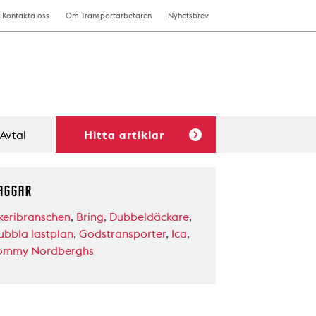
Kontakta oss
Om Transportarbetaren
Nyhetsbrev
Avtal
Hitta artiklar
AGGAR
keribranschen
,
Bring
,
Dubbeldäckare
,
ubbla lastplan
,
Godstransporter
,
Ica
,
ommy Nordberghs