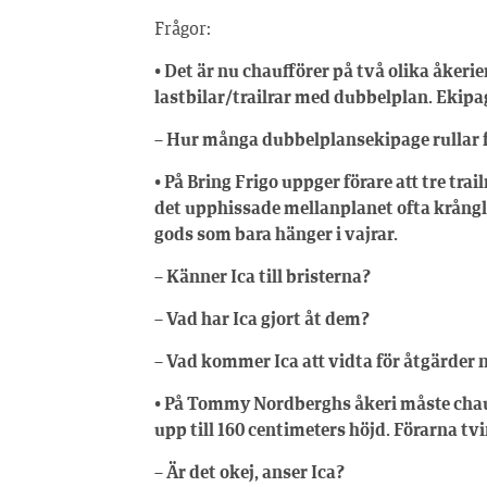
Frågor:
• Det är nu chaufförer på två olika åker
lastbilar/trailrar med dubbelplan. Ekipa
– Hur många dubbelplansekipage rullar fö
• På Bring Frigo uppger förare att tre tra
det upphissade mellanplanet ofta krångla
gods som bara hänger i vajrar.
– Känner Ica till bristerna?
– Vad har Ica gjort åt dem?
– Vad kommer Ica att vidta för åtgärder 
• På Tommy Nordberghs åkeri måste chau
upp till 160 centimeters höjd. Förarna t
– Är det okej, anser Ica?