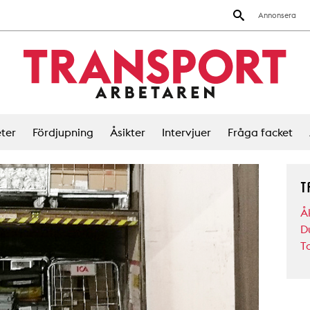
Annonsera
ter
Fördjupning
Åsikter
Intervjuer
Fråga facket
T
Å
D
T