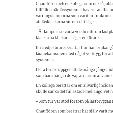
Chauffören och en kollega som också jobbat
tillfällen när låssystemet havererat. Iblan
varningslamporna som varit ur funktion. B
att låsklackarna sitter i rätt läge.
– Är lamporna svarta vet du inte om lastpl
klackarna klickar i, säger en förare.
En tredje förare berättar hur han brukar g
låsmekanismen med något verktyg, för att 
systemet.
Flera förare uppger att de många gånger j
som bara hängt i de vajrarna som används 
En kollega berättar om en allvarlig inciden
skulle sänka det fullastade mellangolvet n
– Som tur var stod föraren på lastbryggan n
Chauffören som berättar har själv varit med 