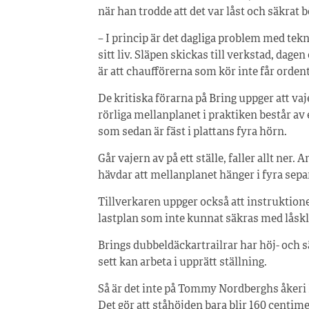
när han trodde att det var låst och säkrat 
– I princip är det dagliga problem med tek
sitt liv. Släpen skickas till verkstad, dage
är att chaufförerna som kör inte får ordent
De kritiska förarna på Bring uppger att v
rörliga mellanplanet i praktiken består av 
som sedan är fäst i plattans fyra hörn.
Går vajern av på ett ställe, faller allt ner.
hävdar att mellanplanet hänger i fyra separ
Tillverkaren uppger också att instruktione
lastplan som inte kunnat säkras med låsk
Brings dubbeldäckartrailrar har höj- och sä
sett kan arbeta i upprätt ställning.
Så är det inte på Tommy Nordberghs åkeri M
Det gör att ståhöjden bara blir 160 centim