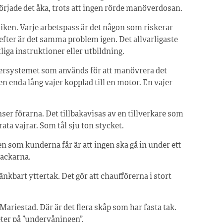
började det åka, trots att ingen rörde manöverdosan.
niken. Varje arbetspass är det någon som riskerar
n efter är det samma problem igen. Det allvarligaste
liga instruktioner eller utbildning.
ajersystemet som används för att manövrera det
en enda lång vajer kopplad till en motor. En vajer
 Anser förarna. Det tillbakavisas av en tillverkare som
ata vajrar. Som tål sju ton stycket.
n som kunderna får är att ingen ska gå in under ett
lackarna.
nkbart yttertak. Det gör att chaufförerna i stort
ariestad. Där är det flera skåp som har fasta tak.
eter på ”undervåningen”.