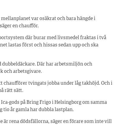
att mellanplanet var osäkrat och bara hängde i
säger en chaufför.
sportsystem där burar med livsmedel fraktas i två
anet lastas först och hissas sedan upp och ska
 dubbeldäckare. Där har arbetsmiljön och
ck och arbetsgivare.
 chaufförer tvingats jobba under låg takhöjd. Och i
å rätt sätt.
t Ica-gods på Bring Frigo i Helsingborg om samma
 tio år gamla har dubbla lastplan.
de är rena dödsfällorna, säger en förare som inte vill