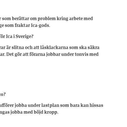
ier som berättar om problem kring arbete med
ge som fraktar Ica-gods.
r Ica i Sverige?
ilrar är slitna och att låsklackarna som ska säkra
r. Det gör att förarna jobbar under tonvis med
nu?
fförer jobba under lastplan som bara kan hissas
vingas jobba med böjd kropp.