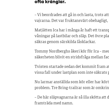
ofta krånglar.
– Vi beordrades att gå in och lasta, trots 
vajrarna. Det var fruktansvärt obehagligt, 
Matjätten Ica har i många år haft ett tran
våningar på lastbilar och släp. Det övre pl
säkras genom särskilda låsklackar.
Tommy Nordberghs åkeri kör för Ica – med
säkerheten blivit en stridsfråga mellan fa
Tvisten startade sedan det kommit fram att
vissa fall under lastplan som inte säkrats p
Nu larmar anställda som kör eller har kör
problem. Tre Bring-trailrar som är omkring
– De här släpvagnarna är så illa skötta att 
framträda med namn.