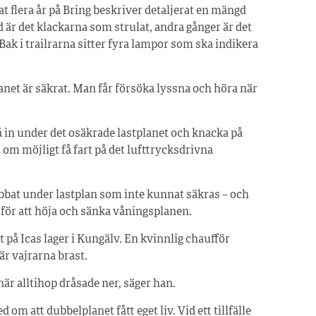
 flera år på Bring beskriver detaljerat en mängd
d är det klackarna som strulat, andra gånger är det
ak i trailrarna sitter fyra lampor som ska indikera
anet är säkrat. Man får försöka lyssna och höra när
å in under det osäkrade lastplanet och knacka på
om möjligt få fart på det lufttrycksdrivna
obbat under lastplan som inte kunnat säkras – och
för att höja och sänka våningsplanen.
t på Icas lager i Kungälv. En kvinnlig chaufför
är vajrarna brast.
är alltihop dråsade ner, säger han.
om att dubbelplanet fått eget liv. Vid ett tillfälle