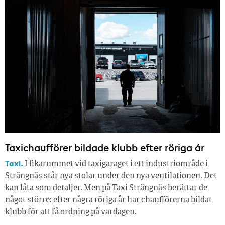
Taxichaufförer bildade klubb efter röriga år
Taxi.
I fikarummet vid taxigaraget i ett industriområde i
Strängnäs står nya stolar under den nya ventilationen. Det
kan låta som detaljer. Men på Taxi Strängnäs berättar de
något större: efter några röriga år har chaufförerna bildat
klubb för att få ordning på vardagen.