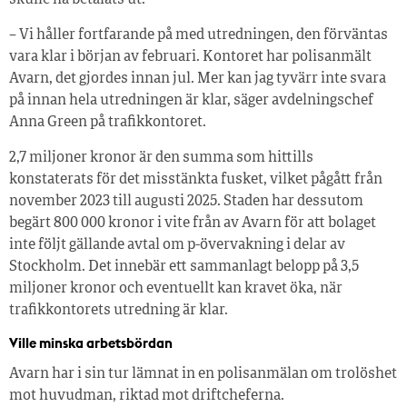
skulle ha betalats ut.
– Vi håller fortfarande på med utredningen, den förväntas
vara klar i början av februari. Kontoret har polisanmält
Avarn, det gjordes innan jul. Mer kan jag tyvärr inte svara
på innan hela utredningen är klar, säger avdelningschef
Anna Green på trafikkontoret.
2,7 miljoner kronor är den summa som hittills
konstaterats för det misstänkta fusket, vilket pågått från
november 2023 till augusti 2025. Staden har dessutom
begärt 800 000 kronor i vite från av Avarn för att bolaget
inte följt gällande avtal om p-övervakning i delar av
Stockholm. Det innebär ett sammanlagt belopp på 3,5
miljoner kronor och eventuellt kan kravet öka, när
trafikkontorets utredning är klar.
Ville minska arbetsbördan
Avarn har i sin tur lämnat in en polisanmälan om trolöshet
mot huvudman, riktad mot driftcheferna.