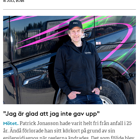
16 JULI, 2026
”Jag är glad att jag inte gav upp”
Mötet.
Patrick Jonasson hade varit helt fri från anfall i 25
år. Ändå förlorade han sitt körkort på grund av sin
epilepsidiagnos när reglerna ändrades. Det som följde blev