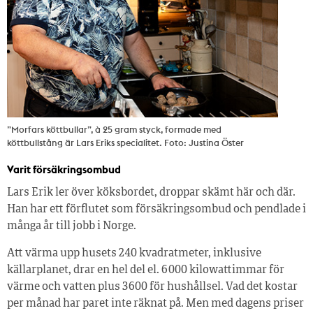
”Morfars köttbullar”, à 25 gram styck, formade med
köttbullstång är Lars Eriks specialitet. Foto: Justina Öster
Varit försäkringsombud
Lars Erik ler över köksbordet, droppar skämt här och där.
Han har ett förflutet som försäkringsombud och pendlade i
många år till jobb i Norge.
Att värma upp husets 240 kvadratmeter, inklusive
källarplanet, drar en hel del el. 6 000 kilowattimmar för
värme och vatten plus 3 600 för hushållsel. Vad det kostar
per månad har paret inte räknat på. Men med dagens priser