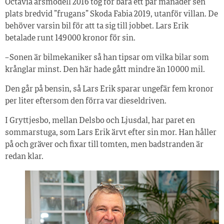
Octavia årsmodell 2016 tog för bara ett par månader sen
plats bredvid ”frugans” Skoda Fabia 2019, utanför villan. De
behöver varsin bil för att ta sig till jobbet. Lars Erik
betalade runt 149 000 kronor för sin.
– Sonen är bilmekaniker så han tipsar om vilka bilar som
krånglar minst. Den här hade gått mindre än 10 000 mil.
Den går på bensin, så Lars Erik sparar ungefär fem kronor
per liter eftersom den förra var dieseldriven.
I Gryttjesbo, mellan Delsbo och Ljusdal, har paret en
sommarstuga, som Lars Erik ärvt efter sin mor. Han håller
på och gräver och fixar till tomten, men badstranden är
redan klar.