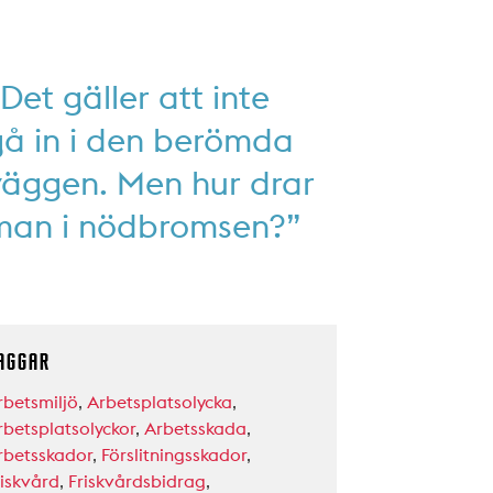
Det gäller att inte
gå in i den berömda
väggen. Men hur drar
man i nödbromsen?”
AGGAR
rbetsmiljö
,
Arbetsplatsolycka
,
rbetsplatsolyckor
,
Arbetsskada
,
rbetsskador
,
Förslitningsskador
,
riskvård
,
Friskvårdsbidrag
,