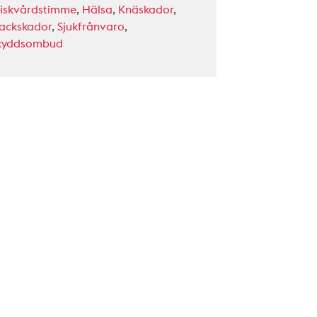
riskvårdstimme
,
Hälsa
,
Knäskador
,
ackskador
,
Sjukfrånvaro
,
kyddsombud