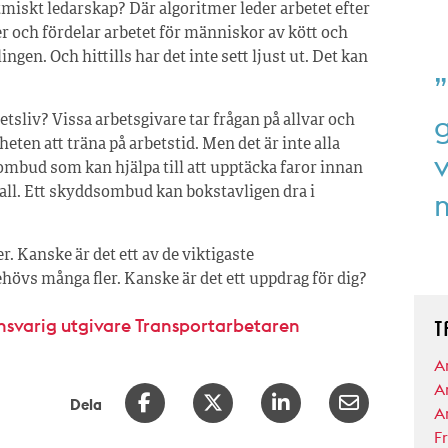
tmiskt ledarskap? Där algoritmer leder arbetet efter
 och fördelar arbetet för människor av kött och
ingen. Och hittills har det inte sett ljust ut. Det kan
”
betsliv? Vissa arbetsgivare tar frågan på allvar och
ten att träna på arbetstid. Men det är inte alla
ombud som kan hjälpa till att upptäcka faror innan
fall. Ett skyddsombud kan bokstavligen dra i
 Kanske är det ett av de viktigaste
övs många fler. Kanske är det ett uppdrag för dig?
ansvarig utgivare Transportarbetaren
T
A
A
Dela
A
F