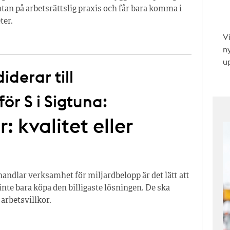
tan på arbetsrättslig praxis och får bara komma i
ter.
V
n
up
derar till
r S i Sigtuna:
: kvalitet eller
dlar verksamhet för miljardbelopp är det lätt att
inte bara köpa den billigaste lösningen. De ska
 arbetsvillkor.