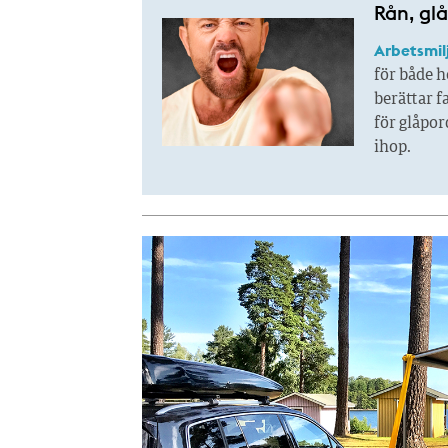
Rån, glå
Arbetsmil
för både h
berättar f
för glåpor
ihop.