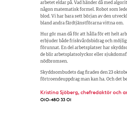
arbetet eldar på. Vad händer då med algori
någon matematisk formel. Robot som leder
blod. Vi har bara sett början av den utveckl
bland andra färdtjänstförarna vittna om.
Hur gör man då för att hålla för ett helt ar
erbjuder både friskvårdsbidrag och möjlighe
förunnat. En del arbetsplatser har skydds
de blir arbetsplatsolyckor eller sjukdoms
nödbromsen.
Skyddsombudets dag firades den 23 oktober.
förtroendeuppdrag man kan ha. Och det beh
Kristina Sjöberg, chefredaktör och 
010-480 33 01