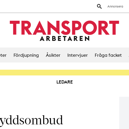
Annonsera
ter
Fördjupning
Åsikter
Intervjuer
Fråga facket
LEDARE
skyddsombud