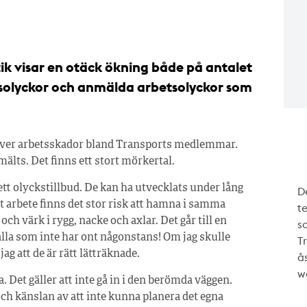
tik visar en otäck ökning både på antalet
atsolyckor och anmälda arbetsolyckor som
över arbetsskador bland Transports medlemmar.
älts. Det finns ett stort mörkertal.
t olyckstillbud. De kan ha utvecklats under lång
De
nt arbete finns det stor risk att hamna i samma
te
 och värk i rygg, nacke och axlar. Det går till en
s
alla som inte har ont någonstans! Om jag skulle
T
ag att de är rätt lätträknade.
ås
w
 Det gäller att inte gå in i den berömda väggen.
h känslan av att inte kunna planera det egna