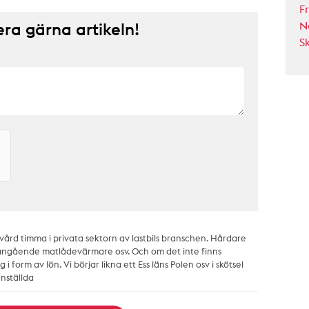
F
a gärna artikeln!
N
S
kvård timma i privata sektorn av lastbils branschen. Hårdare
angående matlådevärmare osv. Och om det inte finns
 i form av lön. Vi börjar likna ett Ess läns Polen osv i skötsel
nställda