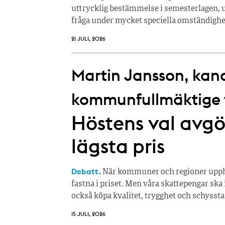
uttrycklig bestämmelse i semesterlagen, u
fråga under mycket speciella omständighe
21 JULI, 2026
Martin Jansson, kandi
kommunfullmäktige fö
Höstens val avgör
lägsta pris
Debatt.
När kommuner och regioner upphan
fastna i priset. Men våra skattepengar ska 
också köpa kvalitet, trygghet och schyssta
15 JULI, 2026