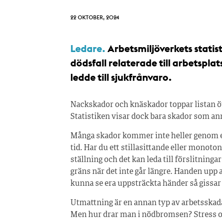
22 OKTOBER, 2024
Ledare.
Arbetsmiljöverkets statis
dödsfall relaterade till arbetspl
ledde till sjukfrånvaro.
Nackskador och knäskador toppar listan 
Statistiken visar dock bara skador som anm
Många skador kommer inte heller genom et
tid. Har du ett stillasittande eller monoto
ställning och det kan leda till förslitningar
gräns när det inte går längre. Handen upp 
kunna se era uppsträckta händer så gissar j
Utmattning är en annan typ av arbetsskada.
Men hur drar man i nödbromsen? Stress oc