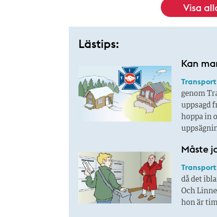
Visa al
Lästips:
Kan man
Transport
genom Tran
uppsagd fr
hoppa in o
uppsägnin
Måste j
Transport
då det ibl
Och Linnea
hon är tim