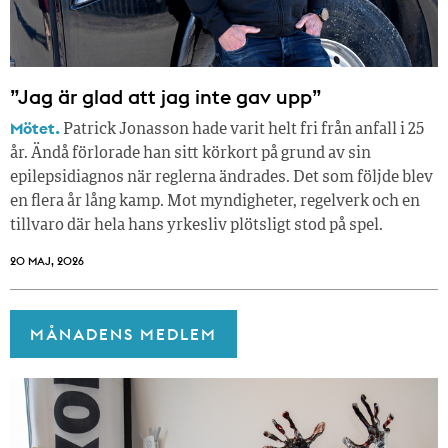
”Jag är glad att jag inte gav upp”
Mötet.
Patrick Jonasson hade varit helt fri från anfall i 25
år. Ändå förlorade han sitt körkort på grund av sin
epilepsidiagnos när reglerna ändrades. Det som följde blev
en flera år lång kamp. Mot myndigheter, regelverk och en
tillvaro där hela hans yrkesliv plötsligt stod på spel.
20 MAJ, 2026
MÅNADENS MEDLEM