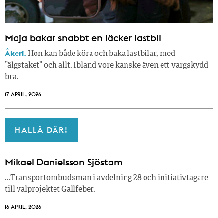
Maja bakar snabbt en läcker lastbil
Åkeri.
Hon kan både köra och baka lastbilar, med
”älgstaket” och allt. Ibland vore kanske även ett vargskydd
bra.
17 APRIL, 2026
HALLÅ DÄR!
Mikael Danielsson Sjöstam
…Transportombudsman i avdelning 28 och initiativtagare
till valprojektet Gallfeber.
16 APRIL, 2026