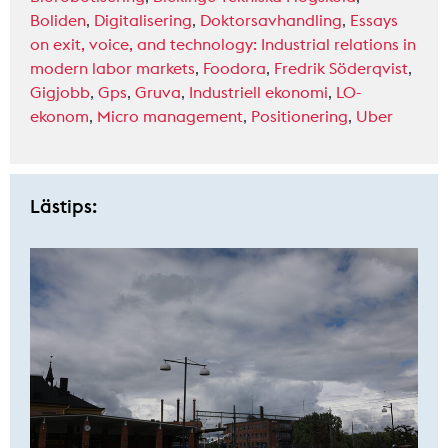
Boliden
,
Digitalisering
,
Doktorsavhandling
,
Essays
on exit, voice, and technology: Industrial relations in
modern labor markets
,
Foodora
,
Fredrik Söderqvist
,
Gigjobb
,
Gps
,
Gruva
,
Industriell ekonomi
,
LO-
ekonom
,
Micro management
,
Positionering
,
Uber
Lästips: