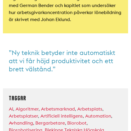
med German Bender och kapitlet som undersöker
hur arbetsgivarkoncentration påverkar lönebildning
är skrivet med Johan Eklund.
”Ny teknik betyder inte automatiskt
att vi får höjd produktivitet och ett
brett välstånd.”
TAGGAR
AI
,
Algoritmer
,
Arbetsmarknad
,
Arbetsplats
,
Arbetsplatser
,
Artificiell intelligens
,
Automation
,
Avhandling
,
Bergarbetare
,
Biorobot
,
Biorobotisering
,
Blekinge Tekniska Högskola
,