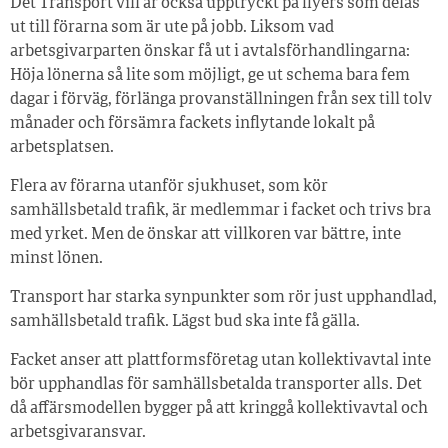
Det Transport vill är också upptryckt på flyers som delas
ut till förarna som är ute på jobb. Liksom vad
arbetsgivarparten önskar få ut i avtalsförhandlingarna:
Höja lönerna så lite som möjligt, ge ut schema bara fem
dagar i förväg, förlänga provanställningen från sex till tolv
månader och försämra fackets inflytande lokalt på
arbetsplatsen.
Flera av förarna utanför sjukhuset, som kör
samhällsbetald trafik, är medlemmar i facket och trivs bra
med yrket. Men de önskar att villkoren var bättre, inte
minst lönen.
Transport har starka synpunkter som rör just upphandlad,
samhällsbetald trafik. Lägst bud ska inte få gälla.
Facket anser att plattformsföretag utan kollektivavtal inte
bör upphandlas för samhällsbetalda transporter alls. Det
då affärsmodellen bygger på att kringgå kollektivavtal och
arbetsgivaransvar.