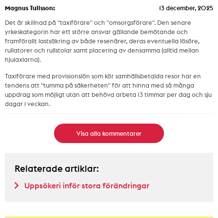
Magnus Tullsson:
13 december, 2025
Det är skillnad på "taxiförare" och "omsorgsförare". Den senare
yrkeskategorin har ett större ansvar gällande bemötande och
framförallt lastsäkring av både resenärer, deras eventuella lösöre,
rullatorer och rullstolar samt placering av densamma (alltid mellan
hjulaxlarna).
Taxiförare med provisionslön som kör samhällsbetalda resor har en
tendens att "tumma på säkerheten" för att hinna med så många
uppdrag som möjligt utan att behöva arbeta 13 timmar per dag och sju
dagar i veckan.
Visa alla kommentarer
Relaterade artiklar:
Uppsökeri inför stora förändringar