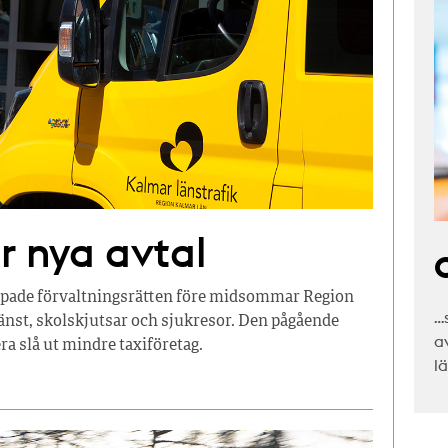
r nya avtal
C
pade förvaltningsrätten före midsommar Region
…
jänst, skolskjutsar och sjukresor. Den pågående
a
ra slå ut mindre taxiföretag.
l