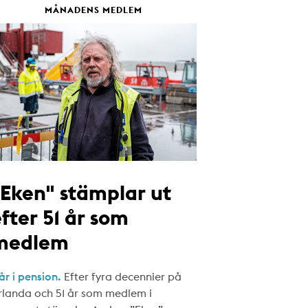
MÅNADENS MEDLEM
"Eken" stämplar ut
fter 51 år som
medlem
år i pension.
Efter fyra decennier på
rlanda och 51 år som medlem i