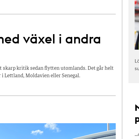
ed växel i andra
L
s
t skarp kritik sedan flytten utomlands. Det går helt
r i Lettland, Moldavien eller Senegal.
…