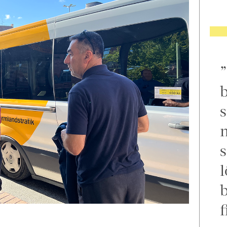
b
s
m
s
l
f