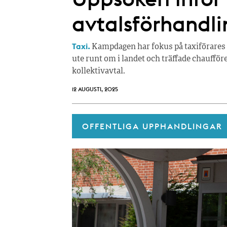
avtalsförhandli
Taxi.
Kampdagen har fokus på taxiförares v
ute runt om i landet och träffade chaufför
kollektivavtal.
12 AUGUSTI, 2025
OFFENTLIGA UPPHANDLINGAR