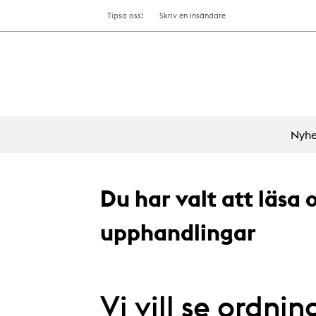
Tipsa oss!
Skriv en insändare
Nyhe
Du har valt att läsa
upphandlingar
Vi vill se ordni