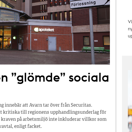
V
n
up
en ”glömde” sociala
 innebär att Avarn tar över från Securitas.
t kritiska till regionens upphandlingsunderlag för
 kraven på arbetsmiljö inte inkluderar villkor som
avtal, enligt facket.