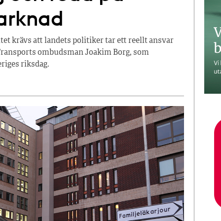
arknad
et krävs att landets politiker tar ett reellt ansvar
er Transports ombudsman Joakim Borg, som
riges riksdag.