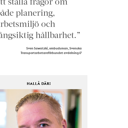
tt ställa frågor om
åde planering,
rbetsmiljö och
ångsiktig hållbarhet.”
Sven Sawatzki, ombudsman, Svenska
Transportarbetareförbundet avdelning 17
HALLÅ DÄR!