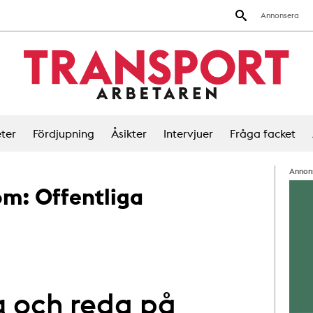
Annonsera
ter
Fördjupning
Åsikter
Intervjuer
Fråga facket
Annon
 om:
Offentliga
ng och reda på