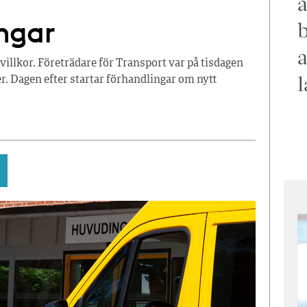
a
ngar
b
a
illkor. Företrädare för Transport var på tisdagen
l
er. Dagen efter startar förhandlingar om nytt