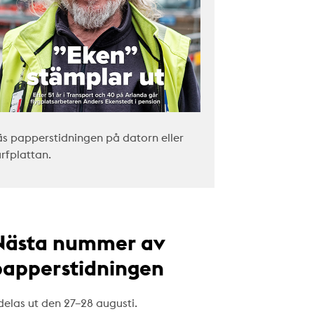
äs papperstidningen på datorn eller
urfplattan.
Nästa nummer av
papperstidningen
delas ut den 27–28 augusti.