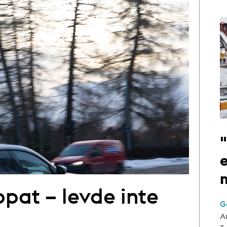
e
ppat – levde inte
G
A