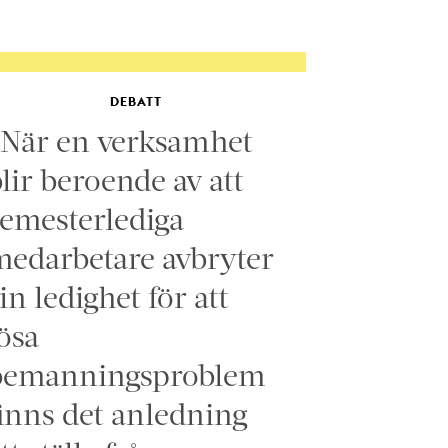
DEBATT
”När en verksamhet
lir beroende av att
emesterlediga
edarbetare avbryter
in ledighet för att
ösa
bemanningsproblem
inns det anledning