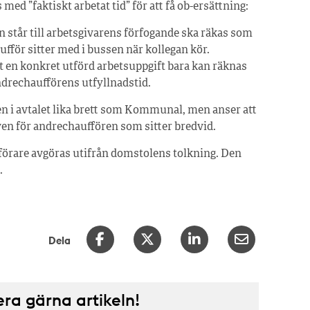
d ”faktiskt arbetat tid” för att få ob-ersättning:
 står till arbetsgivarens förfogande ska räkas som
aufför sitter med i bussen när kollegan kör.
st en konkret utförd arbetsuppgift bara kan räknas
andrechaufförens utfyllnadstid.
 i avtalet lika brett som Kommunal, men anser att
även för andrechauffören som sitter bredvid.
19 förare avgöras utifrån domstolens tolkning. Den
.
Dela
a gärna artikeln!