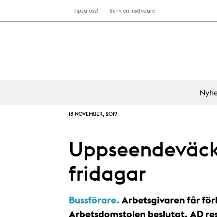
Tipsa oss!
Skriv en insändare
Nyhe
18 NOVEMBER, 2019
Uppseendeväc
fridagar
Bussförare.
Arbetsgivaren får för
Arbetsdomstolen beslutat. AD res