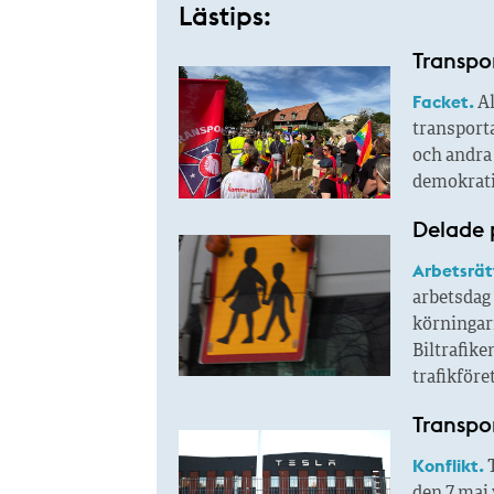
Lästips:
Transpo
Facket.
Al
transport
och andra
demokratis
Delade 
Arbetsrät
arbetsdag 
körningar
Biltrafik
trafikföre
Transpor
Konflikt.
T