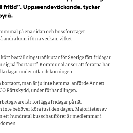
ull fritid”. Uppseendeväckande, tycker
byrå.
mmunal på ena sidan och bussföretaget
 andra kom i förra veckan, vilket
 kört beställningstrafik utanför Sverige fått fridagar
n sig på ”bortaort”. Kommunal anser att förarna har
 alla dagar under utlandskörningen.
 på bortaort, man är ju inte hemma, anförde Annett
-TCO Rättskydd, under förhandlingen.
rbetsgivare får förlägga fridagar på när
 inte behöver köra just den dagen. Majoriteten av
n ett hundratal busschaufförer är medlemmar i
v domen.