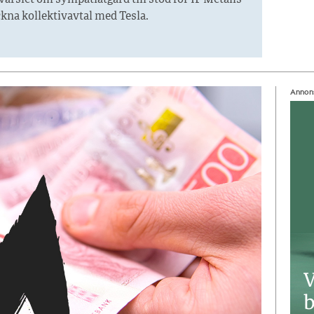
varslet om sympatiåtgärd till stöd för IF Metalls
eckna kollektivavtal med Tesla.
Annon