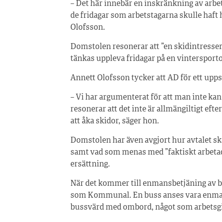
– Det här innebär en inskränkning av arbet
de fridagar som arbetstagarna skulle haft 
Olofsson.
Domstolen resonerar att ”en skidintresser
tänkas uppleva fridagar på en vintersportor
Annett Olofsson tycker att AD för ett u
– Vi har argumenterat för att man inte kan
resonerar att det inte är allmängiltigt efte
att åka skidor, säger hon.
Domstolen har även avgjort hur avtalet s
samt vad som menas med ”faktiskt arbetad t
ersättning.
När det kommer till enmansbetjäning av 
som Kommunal. En buss anses vara enmans
bussvärd med ombord, något som arbetsgi