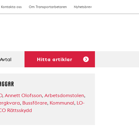
Kontakta oss
Om Transportarbetaren
Nyhetsbrev
Avtal
Hitta artiklar
AGGAR
D
,
Annett Olofsson
,
Arbetsdomstolen
,
ergkvara
,
Bussförare
,
Kommunal
,
LO-
CO Rättsskydd