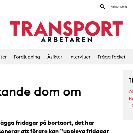
Annonsera
ter
Fördjupning
Åsikter
Intervjuer
Fråga facket
T
kande dom om
A
B
T
lägga fridagar på bortaort, det har
onerar att förare kan ”uppleva fridagar