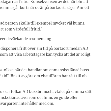
stagarnas fritid. Konsekvensen av det här blir att
hemma går bort när de är på bortaort, säger Annett
ad person skulle till exempel mycket väl kunna
t som värdefull fritid.”
ppseendeväckande resonemang.
 disponera fritt över sin tid på bortaort medan AD
rsom att visa arbetstagare kan tycka att det är roligt
ka tolkas när det handlar om enmansbetjänad buss
id” för att avgöra om chauffören har rätt till ob-
bussar tolkar AD bussbranschavtalet på samma sätt
betjänad även om det finns en guide eller
varparten inte håller med om.