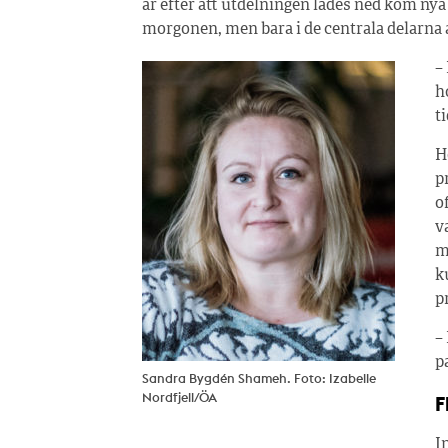
år efter att utdelningen lades ned kom nya
morgonen, men bara i de centrala delarn
–
h
t
H
p
o
v
m
k
p
–
p
Sandra Bygdén Shameh. Foto: Izabelle
Nordfjell/ÖA
F
I