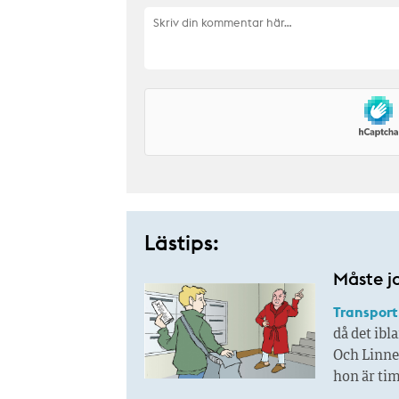
Lästips:
Måste j
Transport
då det ibl
Och Linnea
hon är tim