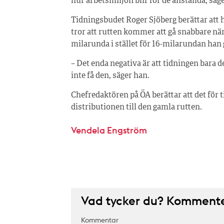
hur arbetsmiljön blir för de anställda, säg
Tidningsbudet Roger Sjöberg berättar att
tror att rutten kommer att gå snabbare när
milarunda i stället för 16-milarundan han
– Det enda negativa är att tidningen bara
inte få den, säger han.
Chefredaktören på ÖA berättar att det för ti
distributionen till den gamla rutten.
Vendela Engström
Vad tycker du? Kommenter
Kommentar