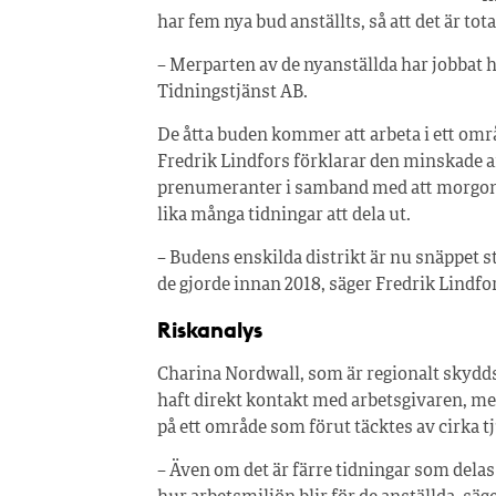
har fem nya bud anställts, så att det är tot
– Merparten av de nyanställda har jobbat h
Tidningstjänst AB.
De åtta buden kommer att arbeta i ett områ
Fredrik Lindfors förklarar den minskade 
prenumeranter i samband med att morgonutd
lika många tidningar att dela ut.
– Budens enskilda distrikt är nu snäppet 
de gjorde innan 2018, säger Fredrik Lindfo
Riskanalys
Charina Nordwall, som är regionalt skydd
haft direkt kontakt med arbetsgivaren, me
på ett område som förut täcktes av cirka t
– Även om det är färre tidningar som delas 