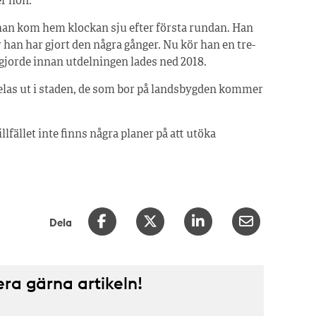
er hon.
 han kom hem klockan sju efter första rundan. Han
 han har gjort den några gånger. Nu kör han en tre-
 gjorde innan utdelningen lades ned 2018.
 delas ut i staden, de som bor på landsbygden kommer
llfället inte finns några planer på att utöka
Dela
a gärna artikeln!