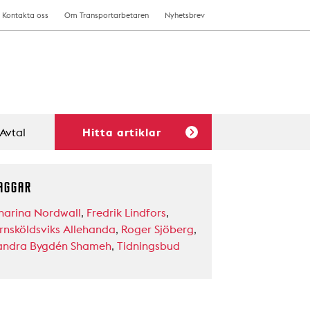
Kontakta oss
Om Transportarbetaren
Nyhetsbrev
Avtal
Hitta artiklar
AGGAR
harina Nordwall
,
Fredrik Lindfors
,
rnsköldsviks Allehanda
,
Roger Sjöberg
,
andra Bygdén Shameh
,
Tidningsbud