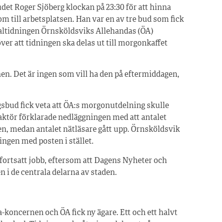
udet Roger Sjöberg klockan på 23:30 för att hinna
 till arbetsplatsen. Han var en av tre bud som fick
okaltidningen Örnsköldsviks Allehandas (ÖA)
över att tidningen ska delas ut till morgonkaffet
. Det är ingen som vill ha den på eftermiddagen,
gsbud fick veta att ÖA:s morgonutdelning skulle
aktör förklarade nedläggningen med att antalet
n, medan antalet nätläsare gått upp. Örnsköldsvik
ningen med posten i stället.
 fortsatt jobb, eftersom att Dagens Nyheter och
i de centrala delarna av staden.
koncernen och ÖA fick ny ägare. Ett och ett halvt