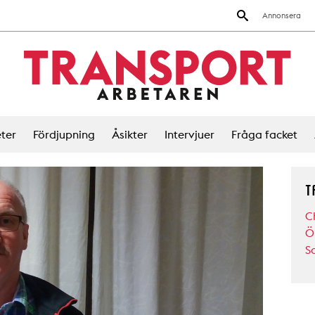
Annonsera
ter
Fördjupning
Åsikter
Intervjuer
Fråga facket
T
C
Ö
S