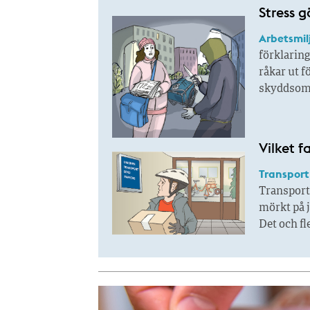
Stress g
Arbetsmil
förklaring
råkar ut f
skyddsom
Vilket f
Transport
Transport
mörkt på j
Det och fl