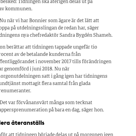
 besked: Tidningen ska återigen delas ut på
a av kommunen.
 Nu när vi har Bonnier som ägare är det lätt att
oppa på utdelningsslingan de redan har, säger
idningens nya chefredaktör Sandra Bygdén Shameh.
on berättar att tidningen tappade ungefär tio
rocent av de betalande kunderna från
ffentliggörandet i november 2017 tills förändringen
ar genomförd i juni 2018. Nu när
orgonutdelningen satt i gång igen har tidningens
undtjänst mottagit flera samtal från glada
renumeranter.
 Det var förvånansvärt många som tecknat
appersprenumeration på bara en dag, säger hon.
lera återanställs
nför att tidningen började delas ut på morgonen igen