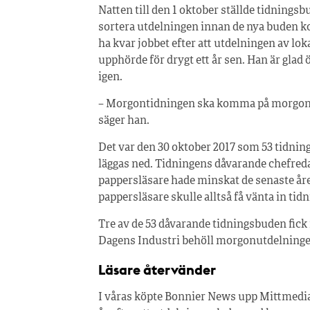
Natten till den 1 oktober ställde tidningsb
sortera utdelningen innan de nya buden kom
ha kvar jobbet efter att utdelningen av l
upphörde för drygt ett år sen. Han är glad 
igen.
– Morgontidningen ska komma på morgonen
säger han.
Det var den 30 oktober 2017 som 53 tidnin
läggas ned. Tidningens dåvarande chefred
pappersläsare hade minskat de senaste åre
pappersläsare skulle alltså få vänta in tid
Tre av de 53 dåvarande tidningsbuden fick
Dagens Industri behöll morgonutdelningen 
Läsare återvänder
I våras köpte Bonnier News upp Mittmedia-