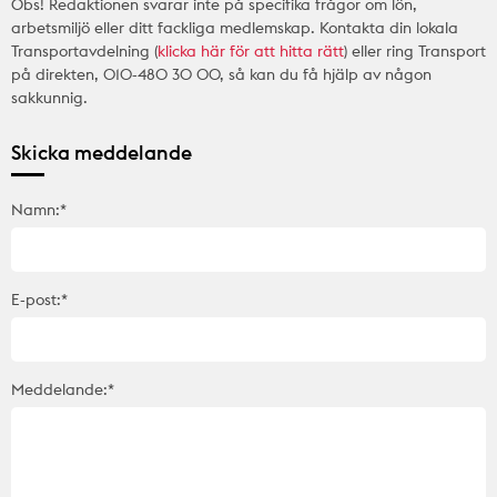
Obs! Redaktionen svarar inte på specifika frågor om lön,
arbetsmiljö eller ditt fackliga medlemskap. Kontakta din lokala
Transportavdelning (
klicka här för att hitta rätt
) eller ring Transport
på direkten, 010-480 30 00, så kan du få hjälp av någon
sakkunnig.
Skicka meddelande
Namn:*
E-post:*
Meddelande:*