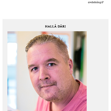
avdelning 17
HALLÅ DÄR!