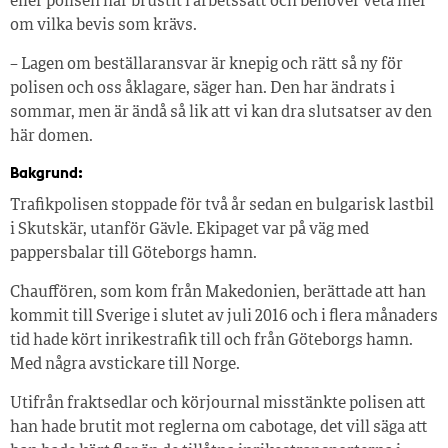
eller polisen har brustit i arbetssätt och behöver veta mer
om vilka bevis som krävs.
– Lagen om beställaransvar är knepig och rätt så ny för
polisen och oss åklagare, säger han. Den har ändrats i
sommar, men är ändå så lik att vi kan dra slutsatser av den
här domen.
Bakgrund:
Trafikpolisen stoppade för två år sedan en bulgarisk lastbil
i Skutskär, utanför Gävle. Ekipaget var på väg med
pappersbalar till Göteborgs hamn.
Chauffören, som kom från Makedonien, berättade att han
kommit till Sverige i slutet av juli 2016 och i flera månaders
tid hade kört inrikestrafik till och från Göteborgs hamn.
Med några avstickare till Norge.
Utifrån fraktsedlar och körjournal misstänkte polisen att
han hade brutit mot reglerna om cabotage, det vill säga att