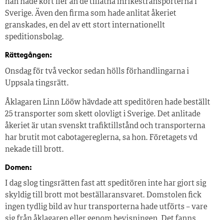
han hade kört fler än de tillåtna inrikestransporterna i
Sverige. Även den firma som hade anlitat åkeriet
granskades, en del av ett stort internationellt
speditionsbolag.
Rättegången:
Onsdag för två veckor sedan hölls förhandlingarna i
Uppsala tingsrätt.
Åklagaren Linn Lööw hävdade att speditören hade beställt
25 transporter som skett olovligt i Sverige. Det anlitade
åkeriet är utan svenskt trafiktillstånd och transporterna
har brutit mot cabotagereglerna, sa hon. Företagets vd
nekade till brott.
Domen:
I dag slog tingsrätten fast att speditören inte har gjort sig
skyldig till brott mot beställaransvaret. Domstolen fick
ingen tydlig bild av hur transporterna hade utförts – vare
sig från åklagaren eller genom bevisningen. Det fanns