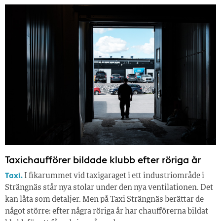
Taxichaufförer bildade klubb efter röriga år
Taxi.
I fikarummet vid taxigaraget i ett industriområde i
Strängnäs står nya stolar under den nya ventilationen. Det
kan låta som detaljer. Men på Taxi Strängnäs berättar de
något större: efter några röriga år har chaufförerna bildat