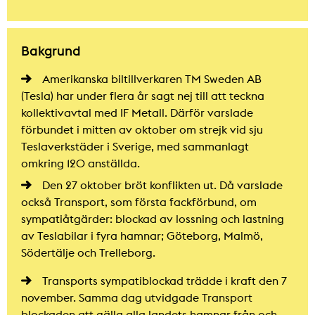
Bakgrund
Amerikanska biltillverkaren TM Sweden AB
(Tesla) har under flera år sagt nej till att teckna
kollektivavtal med IF Metall. Därför varslade
förbundet i mitten av oktober om strejk vid sju
Teslaverkstäder i Sverige, med sammanlagt
omkring 120 anställda.
Den 27 oktober bröt konflikten ut. Då varslade
också Transport, som första fackförbund, om
sympatiåtgärder: blockad av lossning och lastning
av Teslabilar i fyra hamnar; Göteborg, Malmö,
Södertälje och Trelleborg.
Transports sympatiblockad trädde i kraft den 7
november. Samma dag utvidgade Transport
blockaden att gälla alla landets hamnar från och