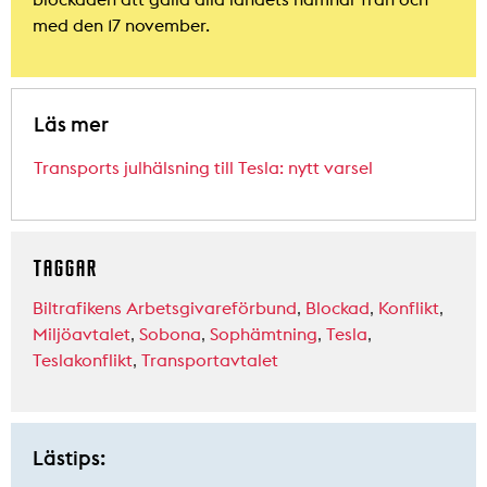
med den 17 november.
Läs mer
Transports julhälsning till Tesla: nytt varsel
TAGGAR
Biltrafikens Arbetsgivareförbund
,
Blockad
,
Konflikt
,
Miljöavtalet
,
Sobona
,
Sophämtning
,
Tesla
,
Teslakonflikt
,
Transportavtalet
Lästips: