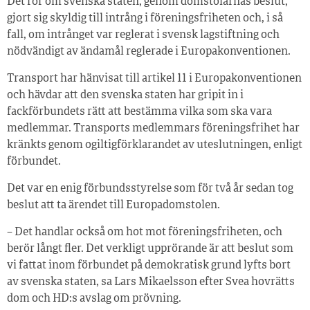
Det rör om svenska staten, genom domstolarnas beslut,
gjort sig skyldig till intrång i föreningsfriheten och, i så
fall, om intrånget var reglerat i svensk lagstiftning och
nödvändigt av ändamål reglerade i Europakonventionen.
Transport har hänvisat till artikel 11 i Europakonventionen
och hävdar att den svenska staten har gripit in i
fackförbundets rätt att bestämma vilka som ska vara
medlemmar. Transports medlemmars föreningsfrihet har
kränkts genom ogiltigförklarandet av uteslutningen, enligt
förbundet.
Det var en enig förbundsstyrelse som för två år sedan tog
beslut att ta ärendet till Europadomstolen.
– Det handlar också om hot mot föreningsfriheten, och
berör långt fler. Det verkligt upprörande är att beslut som
vi fattat inom förbundet på demokratisk grund lyfts bort
av svenska staten, sa Lars Mikaelsson efter Svea hovrätts
dom och HD:s avslag om prövning.