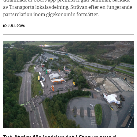
utlämnade åt Ubers app-premisser gått samman, backade
av Transports lokalavdelning. Strävan efter en fungerande
partsrelation inom gigekonomin fortsätter.
10 JULI, 2026