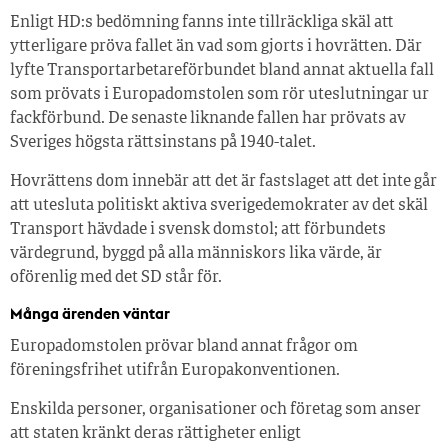
Enligt HD:s bedömning fanns inte tillräckliga skäl att
ytterligare pröva fallet än vad som gjorts i hovrätten. Där
lyfte Transportarbetareförbundet bland annat aktuella fall
som prövats i Europadomstolen som rör uteslutningar ur
fackförbund. De senaste liknande fallen har prövats av
Sveriges högsta rättsinstans på 1940-talet.
Hovrättens dom innebär att det är fastslaget att det inte går
att utesluta politiskt aktiva sverigedemokrater av det skäl
Transport hävdade i svensk domstol; att förbundets
värdegrund, byggd på alla människors lika värde, är
oförenlig med det SD står för.
Många ärenden väntar
Europadomstolen prövar bland annat frågor om
föreningsfrihet utifrån Europakonventionen.
Enskilda personer, organisationer och företag som anser
att staten kränkt deras rättigheter enligt