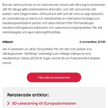
Bra att detta prövas av en oberoende instans då våra egna domstolar
allt för länge gått statsmaktens ärenden, och då i synnerhet när
staten varit högervriden. Ofta på ett sätt som är rent ut sagt absurdt i
sin vantolkning av bevis och uteslutande av relevanta fackliga och
medborgarinitiativs parter och dess vittnen från förhandlingar
medans näringslivets lobbyister och subversiva högerpolitiker får stå
oemotsagda och ges tolkningsföretäde.
Mikael:
6 november, 2025
Att ni utesluter en aktiv SD politiker för att det inte passar era
värdegrunder "befängt" samtidigt som väldigt många av era
medlemmar röstar på SD är inget annat än en fruktansvärd dubbel
moral.
Visa alla kommentarer
Relaterade artiklar:
SD-uteslutning till Europadomstolen