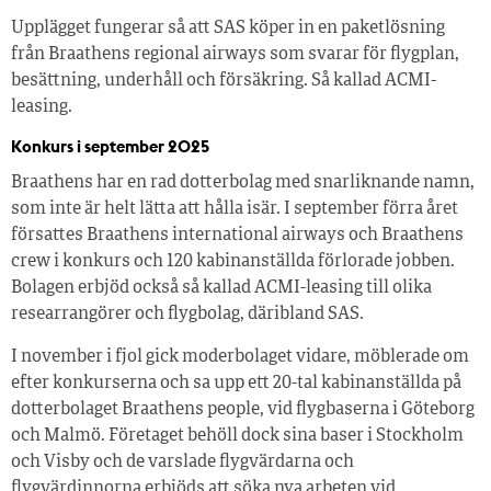
Upplägget fungerar så att SAS köper in en paketlösning
från Braathens regional airways som svarar för flygplan,
besättning, underhåll och försäkring. Så kallad ACMI-
leasing.
Konkurs i september 2025
Braathens har en rad dotterbolag med snarliknande namn,
som inte är helt lätta att hålla isär. I september förra året
försattes Braathens international airways och Braathens
crew i konkurs och 120 kabinanställda förlorade jobben.
Bolagen erbjöd också så kallad ACMI-leasing till olika
researrangörer och flygbolag, däribland SAS.
I november i fjol gick moderbolaget vidare, möblerade om
efter konkurserna och sa upp ett 20-tal kabinanställda på
dotterbolaget Braathens people, vid flygbaserna i Göteborg
och Malmö. Företaget behöll dock sina baser i Stockholm
och Visby och de varslade flygvärdarna och
flygvärdinnorna erbjöds att söka nya arbeten vid