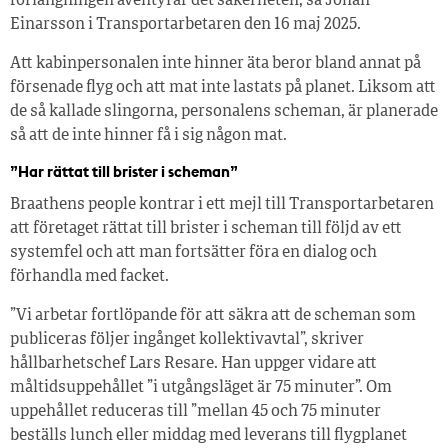
förlängningen äventyrar det säkerheten, sa Johan
Einarsson i Transportarbetaren den 16 maj 2025.
Att kabinpersonalen inte hinner äta beror bland annat på
försenade flyg och att mat inte lastats på planet. Liksom att
de så kallade slingorna, personalens scheman, är planerade
så att de inte hinner få i sig någon mat.
”Har rättat till brister i scheman”
Braathens people kontrar i ett mejl till Transportarbetaren
att företaget rättat till brister i scheman till följd av ett
systemfel och att man fortsätter föra en dialog och
förhandla med facket.
”Vi arbetar fortlöpande för att säkra att de scheman som
publiceras följer ingånget kollektivavtal”, skriver
hållbarhetschef Lars Resare. Han uppger vidare att
måltidsuppehållet ”i utgångsläget är 75 minuter”. Om
uppehållet reduceras till ”mellan 45 och 75 minuter
beställs lunch eller middag med leverans till flygplanet