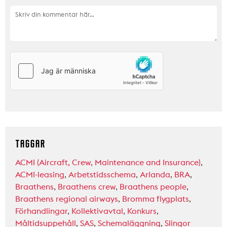
TAGGAR
ACMI (Aircraft, Crew, Maintenance and Insurance)
,
ACMI-leasing
,
Arbetstidsschema
,
Arlanda
,
BRA
,
Braathens
,
Braathens crew
,
Braathens people
,
Braathens regional airways
,
Bromma flygplats
,
Förhandlingar
,
Kollektivavtal
,
Konkurs
,
Måltidsuppehåll
,
SAS
,
Schemaläggning
,
Slingor