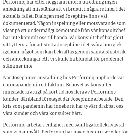
Performiq har efter noggrann intern utredning ingen
anledning att misstänka att vi brustit i några rutiner i det
aktuella fallet. Dialogen med Josephine finns väl
dokumenterad. Någon inspelning eller motsvarande som
visar på ett undermåligt bemötande från vår konsultchef
har inte kommit oss tillhanda. Vår konsultchef har gjort
sitt yttersta för att stötta Josephine i det svåra hon gick
igenom, något som kan bekräftas genom samtalshistorik
och anteckningar. Att vi skulle ha blundat för problemet
stämmer inte.
När Josephines anställning hos Performiq upphörde var
coronapandemin ett faktum. Behovet av konsulter
minskade kraftigt på kort tid hos flera av Performiqs
kunder, däribland företaget där Josephine arbetade. Den
kris som pandemin har inneburit har tyvärr drabbat oss,
våra kunder och våra konsulter hårt.
Performiq arbetar i enlighet med samtliga kollektivavtal
som vi har ingått. Performiq har ingen historik av eller för