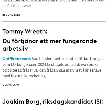
bli att folk snabbare drivs från hus och hem i stället för det
de faktiskt avser.
23 JUNI, 2026
Tommy Wreeth:
Du förtjänar ett mer fungerande
arbetsliv
Ordförandeord.
Vad händer med arbetstidsförkortningen
som LO-kongressen 2024 beslutade om att driva som en
prioriterad fråga? Ja, den frågan kan man ju två år senare
med fog ställa, tycker jag.
17 JUNI, 2026
Joakim Borg, riksdagskandidat (S):