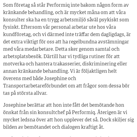
Som företag så står Performiq inte bakom någon form av
kränkande behandling, och är mycket måna om att våra
konsulter ska ha en trygg arbetsmiljö såväl psykiskt som
fysiskt. Eftersom vår personal arbetar ute hos våra
kundföretag, och vi därmed inte träffar dem dagligdags, är
det extra viktigt för oss att ha regelbundna avstämningar
med våra medarbetare. Detta sker genom samtal och
arbetsplatsbesök. Därtill har vi tydliga rutiner för att
motverka och hantera trakasserier, diskriminering eller
annan kränkande behandling. Vi är följaktligen helt
överens med både Josephine och
Transportarbetareförbundet om att frågor som dessa bör
tas på största allvar.
Josephine berättar att hon inte fått det bemötande hon
önskat från sin konsultchef på Performiq. Återigen är vi
mycket ledsna över att hon upplever det så. Dock skiljer sig
bilden av bemötandet och dialogen kraftigt åt.