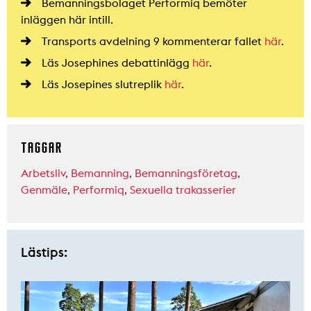
Bemanningsbolaget Performiq bemöter
inläggen här intill.
Transports avdelning 9 kommenterar fallet
här
.
Läs Josephines debattinlägg
här
.
Läs Josepines slutreplik
här
.
TAGGAR
Arbetsliv
,
Bemanning
,
Bemanningsföretag
,
Genmäle
,
Performiq
,
Sexuella trakasserier
Lästips: