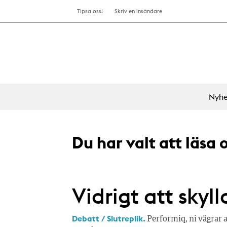
Tipsa oss!
Skriv en insändare
Nyhe
Du har valt att läsa
Vidrigt att sky
Debatt / Slutreplik.
Performiq, ni vägrar a