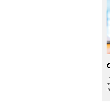
C
…
a
l