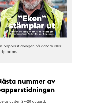
äs papperstidningen på datorn eller
urfplattan.
Nästa nummer av
papperstidningen
delas ut den 27–28 augusti.