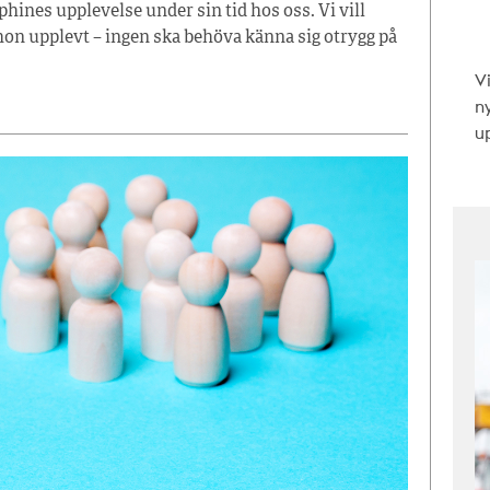
hines upplevelse under sin tid hos oss. Vi vill
et hon upplevt – ingen ska behöva känna sig otrygg på
V
n
up