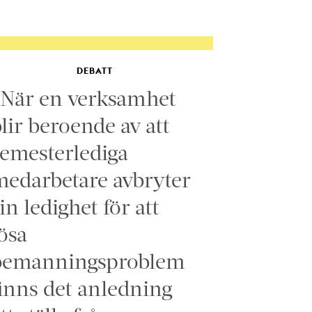
DEBATT
”När en verksamhet
lir beroende av att
emesterlediga
edarbetare avbryter
in ledighet för att
ösa
bemanningsproblem
inns det anledning