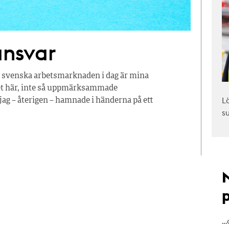
 ansvar
n svenska arbetsmarknaden i dag är mina
et här, inte så uppmärksammade
L
jag – återigen – hamnade i händerna på ett
s
…