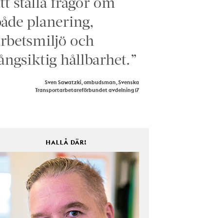
tt ställa frågor om
åde planering,
rbetsmiljö och
ångsiktig hållbarhet.”
Sven Sawatzki, ombudsman, Svenska
Transportarbetareförbundet avdelning 17
HALLÅ DÄR!