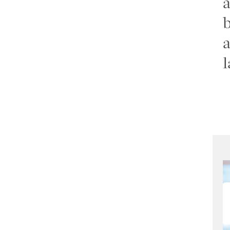
a
b
a
l