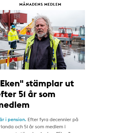
MÅNADENS MEDLEM
"Eken" stämplar ut
fter 51 år som
medlem
år i pension.
Efter fyra decennier på
rlanda och 51 år som medlem i