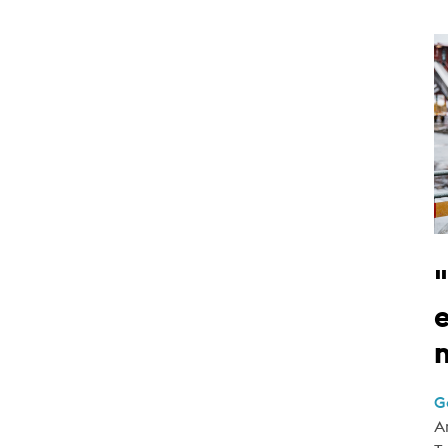
e
G
A