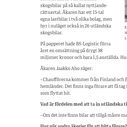
skogsbilar på så kallat nyttjande­
rätts­avtal. Åkaren har ett 15-tal
egna lastbilar i två olika bolag, men
hyr i nuläget också in 26 utländska
E
t
skogsbilar.
L
På papperet hade BS-Logistic förra
året en omsättning på drygt 38
miljoner kronor och bara 1,5 anställda. Hu
Åkaren Jaakko Aho säger:
– Chaufförerna kommer från Finland och Est
hemländer. Det finns inga förare att få tag i
som flyttat hit.
Vad är fördelen med att ta in utländska 
– Om det inte finns bilar att tillgå måste man
Hur gör andra åkerier för att hitta förare?