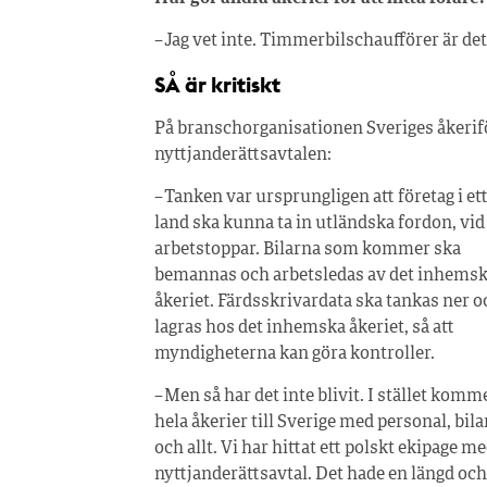
– Jag vet inte. Timmerbilschaufförer är det 
SÅ är kritiskt
På branschorganisationen Sveriges åkerifö
nyttjanderättsavtalen:
– Tanken var ursprungligen att företag i et
land ska kunna ta in utländska fordon, vid
arbetstoppar. Bilarna som kommer ska
bemannas och arbetsledas av det inhems
åkeriet. Färdsskrivardata ska tankas ner o
lagras hos det inhemska åkeriet, så att
myndigheterna kan göra kontroller.
– Men så har det inte blivit. I stället komm
hela åkerier till Sverige med personal, bila
och allt. Vi har hittat ett polskt ekipage m
nyttjanderättsavtal. Det hade en längd och