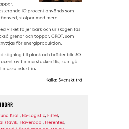
apper.
esterande 10 procent används som
rännved, stolpar med mera.
ed virket följer bark och ur skogen tas
ckså grenar och toppar, GROT, som
tnyttjas för energiproduktion.
id sågning till plank och bräder blir 30
rocent av timmerstocken flis, som går
ill massaindustrin.
Källa: Svenskt trä
AGGAR
runo Kröll
,
BS-Logistic
,
Fiffel
,
allstavik
,
Häverödal
,
Herentes
,