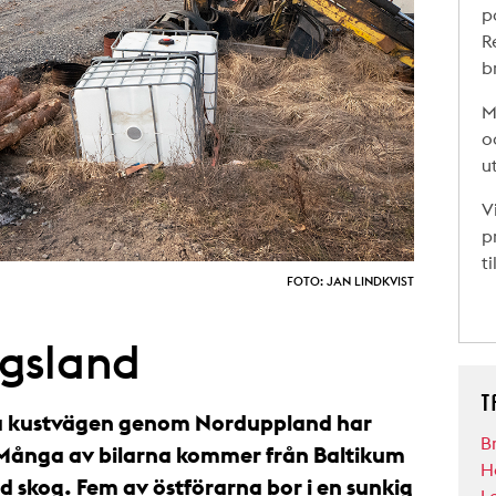
p
R
b
M
o
u
V
p
t
FOTO: JAN LINDKVIST
ogsland
T
a kustvägen genom Norduppland har
B
. Många av bilarna kommer från Baltikum
H
ld skog. Fem av östförarna bor i en sunkig