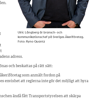
len.
Ulric Långberg är bransch- och
t
kommunikationschef på Sveriges Åkeriföretag.
Foto: Ryno Quantz
t
tt
sadens adress.
önas och beskattas på rätt sätt:
s åkeriföretag som anmält fordon på
s envishet att reglerna inte gör det möjligt att hyra
anschen ändå fått Transportstyrelsen att skärpa