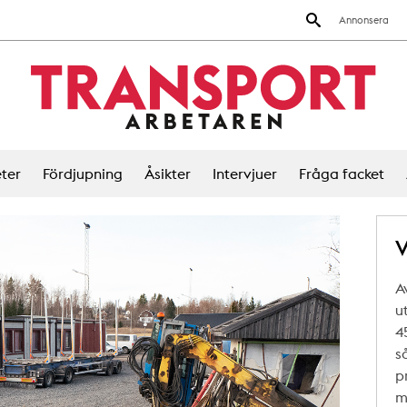
Annonsera
ter
Fördjupning
Åsikter
Intervjuer
Fråga facket
V
A
u
4
s
p
m