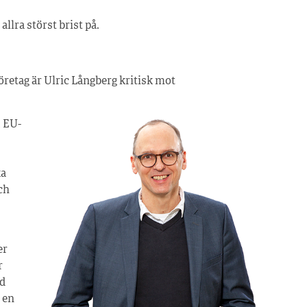
allra störst brist på.
retag är Ulric Långberg kritisk mot
t EU-
ka
ch
er
r
ed
 en