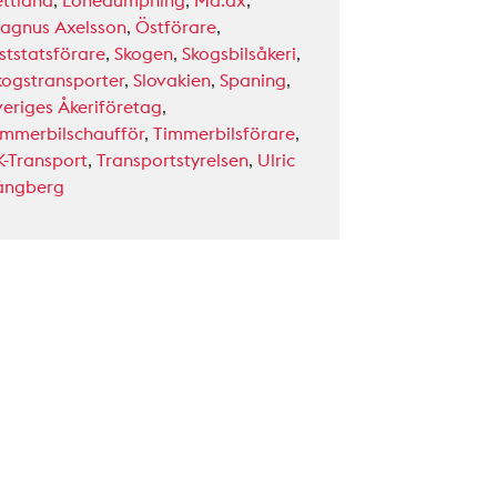
ettland
,
Lönedumpning
,
Ma.ax
,
agnus Axelsson
,
Östförare
,
ststatsförare
,
Skogen
,
Skogsbilsåkeri
,
kogstransporter
,
Slovakien
,
Spaning
,
veriges Åkeriföretag
,
immerbilschaufför
,
Timmerbilsförare
,
K-Transport
,
Transportstyrelsen
,
Ulric
ångberg