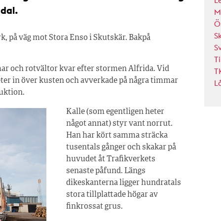
L
dal.
M
Ö
S
k, på väg mot Stora Enso i Skutskär. Bakpå
S
T
ar och rotvältor kvar efter stormen Alfrida. Vid
T
ter in över kusten och avverkade på några timmar
L
uktion.
Kalle (som egentligen heter
något annat) styr vant norrut.
Han har kört samma sträcka
tusentals gånger och skakar på
huvudet åt Trafikverkets
senaste påfund. Längs
dikeskanterna ligger hundratals
stora tillplattade högar av
finkrossat grus.