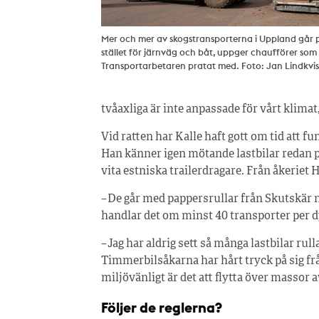
Mer och mer av skogstransporterna i Uppland går på 
stället för järnväg och båt, uppger chaufförer som
Transportarbetaren pratat med. Foto: Jan Lindkvis
tvåaxliga är inte anpassade för vårt klimat
Vid ratten har Kalle haft gott om tid att f
Han känner igen mötande lastbilar redan p
vita estniska trailerdragare. Från åkeriet 
– De går med pappersrullar från Skutskär n
handlar det om minst 40 transporter per dy
– Jag har aldrig sett så många lastbilar rull
Timmerbilsåkarna har hårt tryck på sig fr
miljövänligt är det att flytta över massor av
Följer de reglerna?