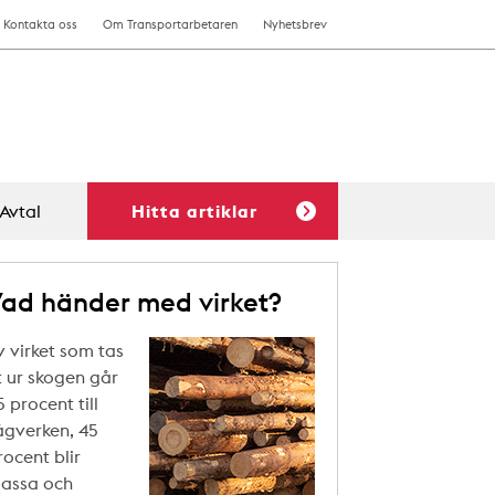
Kontakta oss
Om Transportarbetaren
Nyhetsbrev
Avtal
Hitta artiklar
ad händer med virket?
v virket som tas
t ur skogen går
5 procent till
ågverken, 45
rocent blir
assa och