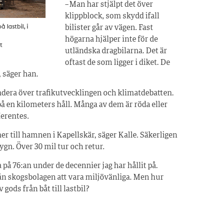
– Man har stjälpt det över
klippblock, som skydd ifall
lastbil, i
bilister går av vägen. Fast
högarna hjälper inte för de
t
utländska dragbilarna. Det är
oftast de som ligger i diket. De
, säger han.
undera över trafik­utvecklingen och klimatdebatten.
å en kilometers håll. Många av dem är röda eller
Herentes.
er till hamnen i Kapellskär, säger Kalle. Säkerligen
gn. Över 30 mil tur och retur.
a på 76:an under de decennier jag har hållit på.
ån skogsbolagen att vara miljövänliga. Men hur
 gods från båt till lastbil?