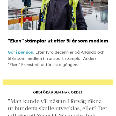
"Eken" stämplar ut efter 51 år som medlem
Går i pension.
Efter fyra decennier på Arlanda och
51 år som medlem i Transport stämplar Anders
”Eken” Ekenstedt ut för sista gången.
ORDFÖRANDEN HAR ORDET
”Man kunde väl nästan i förväg räkna
ut hur detta skulle utvecklas, eller? Det
vill säga att Svenskt Näringsliv helt