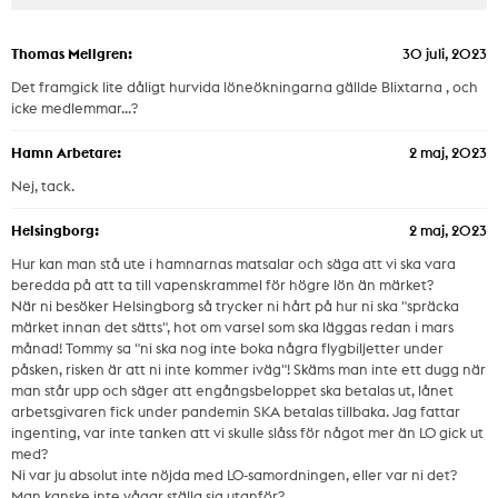
Thomas Mellgren:
30 juli, 2023
Det framgick lite dåligt hurvida löneökningarna gällde Blixtarna , och
icke medlemmar...?
Hamn Arbetare:
2 maj, 2023
Nej, tack.
Helsingborg:
2 maj, 2023
Hur kan man stå ute i hamnarnas matsalar och säga att vi ska vara
beredda på att ta till vapenskrammel för högre lön än märket?
När ni besöker Helsingborg så trycker ni hårt på hur ni ska "spräcka
märket innan det sätts", hot om varsel som ska läggas redan i mars
månad! Tommy sa "ni ska nog inte boka några flygbiljetter under
påsken, risken är att ni inte kommer iväg"! Skäms man inte ett dugg när
man står upp och säger att engångsbeloppet ska betalas ut, lånet
arbetsgivaren fick under pandemin SKA betalas tillbaka. Jag fattar
ingenting, var inte tanken att vi skulle slåss för något mer än LO gick ut
med?
Ni var ju absolut inte nöjda med LO-samordningen, eller var ni det?
Man kanske inte vågar ställa sig utanför?