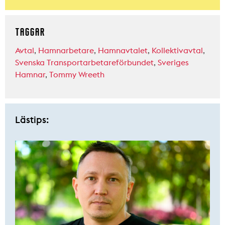
TAGGAR
Avtal
,
Hamnarbetare
,
Hamnavtalet
,
Kollektivavtal
,
Svenska Transportarbetareförbundet
,
Sveriges
Hamnar
,
Tommy Wreeth
Lästips: