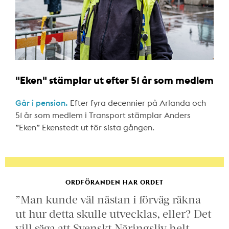
"Eken" stämplar ut efter 51 år som medlem
Går i pension.
Efter fyra decennier på Arlanda och
51 år som medlem i Transport stämplar Anders
”Eken” Ekenstedt ut för sista gången.
ORDFÖRANDEN HAR ORDET
”Man kunde väl nästan i förväg räkna
ut hur detta skulle utvecklas, eller? Det
vill säga att Svenskt Näringsliv helt