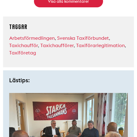
Visa alla kommentarer
TAGGAR
Arbetsförmedlingen
,
Svenska Taxiförbundet
,
Taxichaufför
,
Taxichaufförer
,
Taxiförarlegitimation
,
Taxiföretag
Lästips: