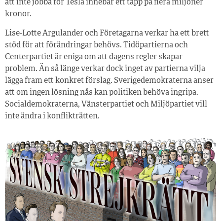
att inte jobba för Tesla innebär ett tapp på flera miljoner
kronor.
Lise-Lotte Argulander och Företagarna verkar ha ett brett
stöd för att förändringar behövs. Tidöpartierna och
Centerpartiet är eniga om att dagens regler skapar
problem. Än så länge verkar dock inget av partierna vilja
lägga fram ett konkret förslag. Sverigedemokraterna anser
att om ingen lösning nås kan politiken behöva ingripa.
Socialdemokraterna, Vänsterpartiet och Miljöpartiet vill
inte ändra i konflikträtten.