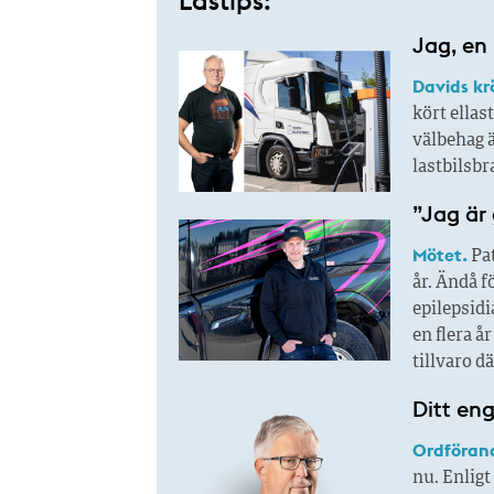
Lästips:
Jag, en 
Davids kr
kört ellas
välbehag ä
lastbilsbr
”Jag är 
Mötet.
Pat
år. Ändå f
epilepsidi
en flera å
tillvaro d
Ditt en
Ordföran
nu. Enligt