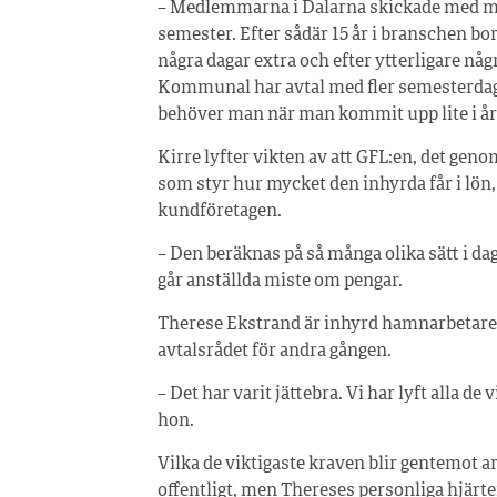
– Medlemmarna i Dalarna skickade med mig
semester. Efter sådär 15 år i branschen bo
några dagar extra och efter ytterligare någr
Kommunal har avtal med fler semesterdagar
behöver man när man kommit upp lite i år
Kirre lyfter vikten av att GFL:en, det geno
som styr hur mycket den inhyrda får i lön,
kundföretagen.
– Den beräknas på så många olika sätt i da
går anställda miste om pengar.
Therese Ekstrand är inhyrd hamnarbetare 
avtalsrådet för andra gången.
– Det har varit jättebra. Vi har lyft alla de 
hon.
Vilka de viktigaste kraven blir gentemot a
offentligt, men Thereses personliga hjärtefr