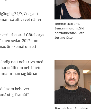
gänglig 24/7, 7 dagar i
man, så att vi vet när vi
Therese Ekstrand.
Bemanningsanställd
hamnarbetare. Foto:
uveriarbetare i Göteborgs
Justina Öster
t”, men sedan 2017 som
rnas önskemål om ett
Ständig natt och trivs med
 har ställt om och blivit
immar innan jag börjar
 del som behöver
små steg framåt”.
Siavosh Bardi Shoshtar.