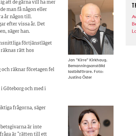
 att de gärna vill ha mer
T
rde man få någon eller
A
a år någon till.
B
 efter vissa år. Det
L
en, säger han.
msnittliga förtjänstläget
 räknas rätt hos
Jan ”Kirre” Kirkhaug.
Bemanningsanställd
g och räknar företagen fel
lastbilsförare. Foto:
Justina Öster
i Göteborg och med i
viktiga frågorna, säger
rbetsgivarna är inte
åga är ”rätten till ett