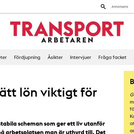
Annonsera
ter
Fördjupning
Åsikter
Intervjuer
Fråga facket
B
tt lön viktigt för
G
m
f
K
tabila scheman som ger ett liv utanför
at
a
på arbetsplatsen man är uthyrd till. Det