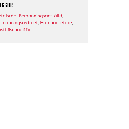
AGGAR
vtalsråd
,
Bemanningsanställd
,
emanningsavtalet
,
Hamnarbetare
,
astbilschaufför