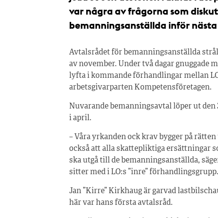
var några av frågorna som diskut
bemanningsanställda inför nästa 
Avtalsrådet för bemanningsanställda strå
av november. Under två dagar gnuggade 
lyfta i kommande förhandlingar mellan LO
arbetsgivarparten Kompetensföretagen.
Nuvarande bemanningsavtal löper ut den 30
i april.
– Våra yrkanden ock krav bygger på rätten til
också att alla skattepliktiga ersättningar 
ska utgå till de bemanningsanställda, s
sitter med i LO:s ”inre” förhandlingsgrupp
Jan ”Kirre” Kirkhaug är garvad lastbilscha
här var hans första avtalsråd.