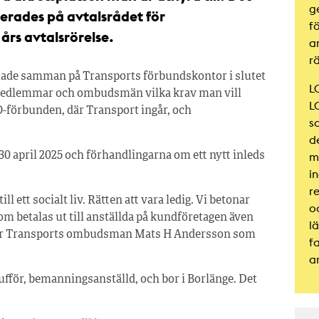
g
erades på avtalsrådet för
f
års avtalsrörelse.
a
r
lade samman på Transports förbundskontor i slutet
LO
medlemmar och ombudsmän vilka krav man vill
L
-förbunden, där Transport ingår, och
s
d
m
 april 2025 och förhandlingarna om ett nytt inleds
i
r
l ett socialt liv. Rätten att vara ledig. Vi betonar
o
som betalas ut till anställda på kundföretagen även
lä
äger Transports ombudsman Mats H Andersson som
fa
.
a
ufför, bemanningsanställd, och bor i Borlänge. Det