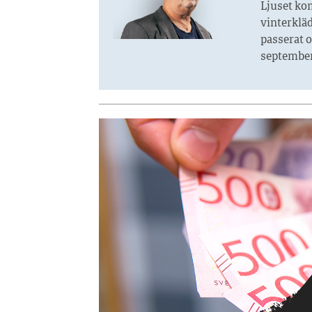
Ljuset kom
vinterkläd
passerat o
september.