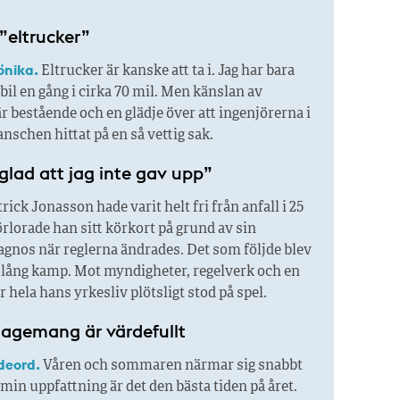
”eltrucker”
önika.
Eltrucker är kanske att ta i. Jag har bara
tbil en gång i cirka 70 mil. Men känslan av
r bestående och en glädje över att ingenjörerna i
anschen hittat på en så vettig sak.
glad att jag inte gav upp”
rick Jonasson hade varit helt fri från anfall i 25
örlorade han sitt körkort på grund av sin
agnos när reglerna ändrades. Det som följde blev
r lång kamp. Mot myndigheter, regelverk och en
är hela hans yrkesliv plötsligt stod på spel.
gagemang är värdefullt
deord.
Våren och sommaren närmar sig snabbt
 min uppfattning är det den bästa tiden på året.