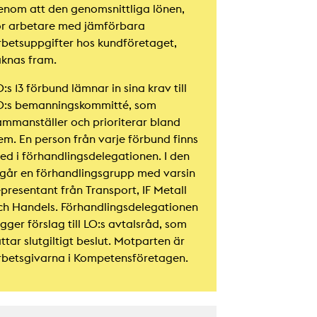
enom att den genomsnittliga lönen,
ör arbetare med jämförbara
rbetsuppgifter hos kundföretaget,
äknas fram.
:s 13 förbund lämnar in sina krav till
O:s bemanningskommitté, som
ammanställer och prioriterar bland
em. En person från varje förbund finns
ed i förhandlingsdelegationen. I den
ngår en förhandlingsgrupp med varsin
epresentant från Transport, IF Metall
ch Handels. Förhandlingsdelegationen
gger förslag till LO:s avtalsråd, som
ttar slutgiltigt beslut. Motparten är
rbetsgivarna i Kompetensföretagen.