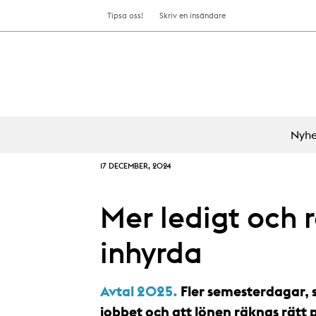
Tipsa oss!
Skriv en insändare
Nyhe
17 DECEMBER, 2024
Mer ledigt och rä
inhyrda
Avtal 2025.
Fler semesterdagar, s
jobbet och att lönen räknas rätt 