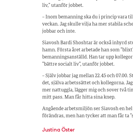
liv,” utanför jobbet.
– Inom bemanning ska du i princip vara till
veckan. Jag skulle vilja ha mer stabila sche
jobbar och inte.
Siavosh Bardi Shoshtar är också inhyrd st
hamn. Första året arbetade han som ”blix
bemanningsanställd. Han tar upp kollego
”bättre socialt liv”, utanför jobbet.
– Själv jobbar jag mellan 22.45 och 07.00. 
det, själva arbetssättet och kollegorna. Jag
mer nattuggla, lägger mig och sover två t
mitt pass. Man får hitta sina knep.
Angående arbetsmiljön ser Siavosh en hel
förändras, men han tycker att man får ta ”
Justina Öster