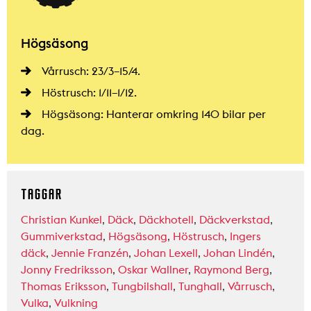
Högsäsong
Vårrusch: 23/3–15/4.
Höstrusch: 1/11–1/12.
Högsäsong: Hanterar omkring 140 bilar per
dag.
TAGGAR
Christian Kunkel
,
Däck
,
Däckhotell
,
Däckverkstad
,
Gummiverkstad
,
Högsäsong
,
Höstrusch
,
Ingers
däck
,
Jennie Franzén
,
Johan Lexell
,
Johan Lindén
,
Jonny Fredriksson
,
Oskar Wallner
,
Raymond Berg
,
Thomas Eriksson
,
Tungbilshall
,
Tunghall
,
Vårrusch
,
Vulka
,
Vulkning