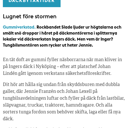
DÄCKBYTARTIDER
Lugnet före stormen
Gummiverkstad.
Rockbandet Slade ljuder ur högtalarna och
smält snö droppar i håret på däckmontörerna i splitternya
lokaler vid däckverkstan Ingers däck. Men vem är Inger?
Tungbilsmontören som rycker ut heter Jennie.
En tät doft av gummi fyller näsborrarna när man kliver in
på Ingers däck i Nyköping – efter att platschef Johan
Lindén gått igenom verkstans säkerhetsföreskrifter.
Dit hör att hålla sig undan från skyddsburen med dubbla
galler, där Jennie Franzén och Johan Lexell på
tungbilsavdelningen luftar och fyller på däck från lastbilar,
släpvagnar, truckar, traktorer, hamndragare. Och alla
sorters tunga fordon som behöver skifta, laga eller få nya
däck.