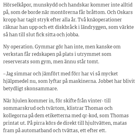
Hörselkåpor, munskydd och handskar kommer inte alltid
på, som de borde när montörerna får bråttom. Och Oskars
kropp har tagit stryk efter alla år. Två knäoperationer
räknar han upp och ett diskbråck i ländryggen, som värkte
så han till slut fick sitta och jobba.
Ny operation. Gymmar gör han inte, men kanske om
verkstan får redskapen på plats i utrymmet som
reserverats som gym, men ännu står tomt.
– Jag simmar och jämfört med förr har vi så mycket
hjälpmedel nu, som lyftar på maskinerna. Jobbet har blivit
betydligt skonsammare.
När hjulen kommer in, för skifte från vinter- till
sommarskrud och tvärtom, klistrar Thomas och
kollegorna på dem etiketterna med qr-kod, som Thomas
printat ut. På pirra körs de direkt till hjultvätten, matas
fram på automatband och tvättas, ett efter ett.