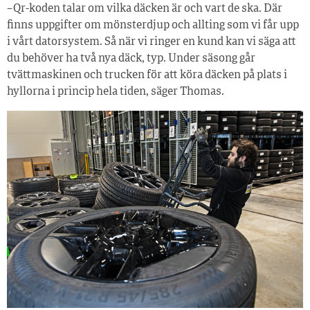
– Qr-koden talar om vilka däcken är och vart de ska. Där
finns uppgifter om mönsterdjup och allting som vi får upp
i vårt datorsystem. Så när vi ringer en kund kan vi säga att
du behöver ha två nya däck, typ. Under säsong går
tvättmaskinen och trucken för att köra däcken på plats i
hyllorna i princip hela tiden, säger Thomas.