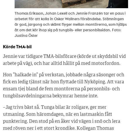
Thomas Eriksson, Johan Lexell och Jennie Franzén tar en paus i
arbetet för att kolla in Oskar Wallners försändelse. Stämningen
är god, jargong och skämt flyger mellan montörerna, som hjälps
åt om det kör ihop sig på tungbils- eller personbilssidan. Foto:
Justina Öster
Körde TMA-bil
Jennie var tidigare TMA-bilsförare (körde ut skyddsbil vid
arbete på väg), och har alltid hållit på med motorfordon.
Hon ”halkade in” på verkstan, jobbade några säsonger och
fick en ledig tjänst när hon flyttade till Nyköping. Att vara
ensam tjej bland de fem montörerna på personbils- och
tungbilsavdelningarna bekymrar henne inte.
– Jag trivs bäst så. Tunga bilar är roligare, ger mer
utmaning. Som häromdagen, när en lastmaskin fått
punktering. Den stod på en åker vid vägen i snö och lera
med röven ner i ett stort krondike. Kollegan Thomas