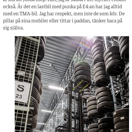
är kul att jobba ihop. Fast, jag är såklart ute mycket ensam
också. Är det en lastbil med punka på E4:an har jag alltid
med en TMA-bil. Jag har respekt, men inte de som kör. De
pillar på sina mobiler eller tittar i paddan, tänker bara på
sig själva.