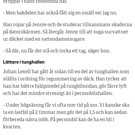
droppar i hans rödblonda hår.
– Men bakdelen har också fått sig en smäll ser jag nu.
Han ropar på Jennie och de studerar tillsammans skadorna
på datorskärmen. Så återgår Jenny till att suga survattnet
ur däcket med en vattendammsugare.
– Så där, nu får det stå och torka ett tag, säger hon.
Lättare i tunghallen
Johan Lexell har gått åt sidan till en del av tunghallen som
ställts i ordning för regummering av däck. Han tycker att
han har bättre hjälpmedel på tungbilssidan, gör färre lyft
och har det mindre stressigt än i personbilshallen.
– Under högsäsong får vi ofta mer tid på oss. Vi kanske ska
ta en lastbil på 2 timmar men gör det på 1,5 och kan sedan
förbereda nästa jobb. På personbil kan de ha en bil i
kvarten.