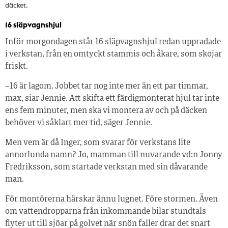
däcket.
16 släpvagnshjul
Inför morgondagen står 16 släpvagnshjul redan uppradade
i verkstan, från en omtyckt stammis och åkare, som skojar
friskt.
– 16 är lagom. Jobbet tar nog inte mer än ett par timmar,
max, siar Jennie. Att skifta ett färdigmonterat hjul tar inte
ens fem minuter, men ska vi montera av och på däcken
behöver vi såklart mer tid, säger Jennie.
Men vem är då Inger, som svarar för verkstans lite
annorlunda namn? Jo, mamman till nuvarande vd:n Jonny
Fredriksson, som startade verkstan med sin dåvarande
man.
För montörerna härskar ännu lugnet. Före stormen. Även
om vattendropparna från inkommande bilar stundtals
flyter ut till sjöar på golvet när snön faller drar det snart