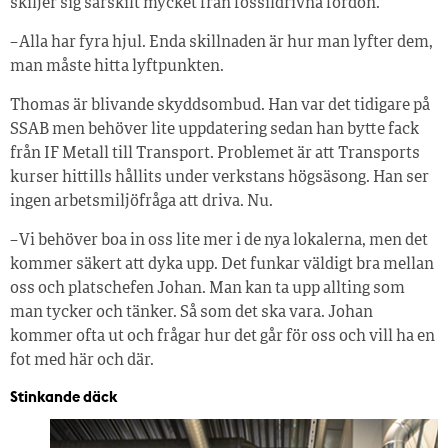
skiljer sig särskilt mycket från fossildrivna fordon.
– Alla har fyra hjul. Enda skillnaden är hur man lyfter dem,
man måste hitta lyftpunkten.
Thomas är blivande skyddsombud. Han var det tidigare på
SSAB men behöver lite uppdatering sedan han bytte fack
från IF Metall till Transport. Problemet är att Transports
kurser hittills hållits under verkstans högsäsong. Han ser
ingen arbetsmiljöfråga att driva. Nu.
– Vi behöver boa in oss lite mer i de nya lokalerna, men det
kommer säkert att dyka upp. Det funkar väldigt bra mellan
oss och platschefen Johan. Man kan ta upp allting som
man tycker och tänker. Så som det ska vara. Johan
kommer ofta ut och frågar hur det går för oss och vill ha en
fot med här och där.
Stinkande däck