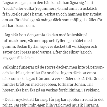
Lugnare dagar, som den här, kan Johan ägna sig åt att
”rädda” eller vulka (regummera) bland annat truckdäck
från Oxelösunds hamn. Verkstan och hamnen har avtalat
om att försöka laga så många däck som möjligt i stället för
att bara kasta dem.
– Jag skär bort den gamla skadan med knivskär på
luftmaskinen, värmer upp och fyller igen hålet med
gummi. Sedan flyttar jag över däcket till vulkbågen och
sätter det i press med värme. Efter det slipar jag och
snyggar till däcket.
Vulkning fungerar på de större däcken men inte på person-
och lastbilar, de rullar för snabbt. Ingers däck tar emot
däck som ska lagas från andra verkstäder också. Ofta är det
mindre bråttom med de jobben, förklarar Johan. Till
hösten ska han åka på en veckas fortbildning, i Tyskland.
– Det är mycket att lära sig. Får jag bara jobba i fred så är det
roligt. Jag står i min egen lilla värld med musik i lurarna.