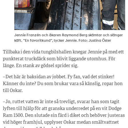
Jennie Franzén och åkaren Raymond Berg skämtar och slänger
käft. ”En favoritkund”, tycker Jennie. Foto: Justina Öster
Tillbaka i den vida tungbilshallen knegar Jennie på med ett
punkterat truckdäck som blivit liggande utomhus. För
länge. En stank av gödsel sprider sig.
– Det här är baksidan av jobbet. Fy fan, vad det stinker!
Känner du inte? Du som brukar vara så känslig, ropar hon
till Oskar.
– Jo, ruttet vatten är inte så trevligt, svarar han som tagit
lyften till hjälp för att granska underredet på en vit Dodge
Ram 1500. Den slutade sin färd i diket och behöver justeras
vid höger framhjul, upplyser Oskar medan smältvattnet