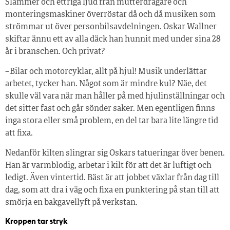
Slammer och ettriga ljud från mutterdragare och
monteringsmaskiner överröstar då och då musiken som
strömmar ut över personbilsavdelningen. Oskar Wallner
skiftar ännu ett av alla däck han hunnit med under sina 28
år i branschen. Och privat?
– Bilar och motorcyklar, allt på hjul! Musik underlättar
arbetet, tycker han. Något som är mindre kul? Näe, det
skulle väl vara när man håller på med hjulinställningar och
det sitter fast och går sönder saker. Men egentligen finns
inga stora eller små problem, en del tar bara lite längre tid
att fixa.
Nedanför kilten slingrar sig Oskars tatueringar över benen.
Han är varmblodig, arbetar i kilt för att det är luftigt och
ledigt. Även vintertid. Bäst är att jobbet växlar från dag till
dag, som att dra i väg och fixa en punktering på stan till att
smörja en bakgavellyft på verkstan.
Kroppen tar stryk