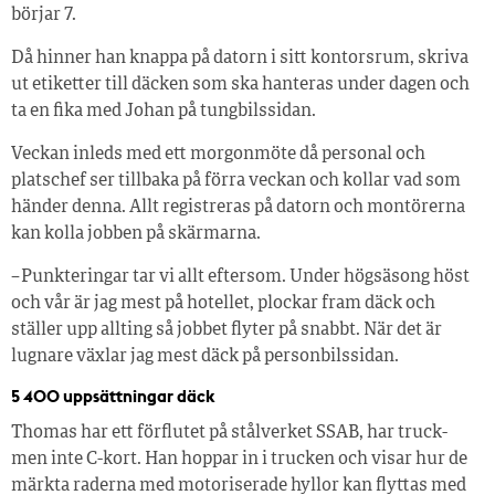
börjar 7.
Då hinner han knappa på datorn i sitt kontorsrum, skriva
ut etiketter till däcken som ska hanteras under dagen och
ta en fika med Johan på tungbilssidan.
Veckan inleds med ett morgonmöte då personal och
platschef ser tillbaka på förra veckan och kollar vad som
händer denna. Allt registreras på datorn och montörerna
kan kolla jobben på skärmarna.
– Punkteringar tar vi allt eftersom. Under högsäsong höst
och vår är jag mest på hotellet, plockar fram däck och
ställer upp allting så jobbet flyter på snabbt. När det är
lugnare växlar jag mest däck på personbilssidan.
5 400 uppsättningar däck
Thomas har ett förflutet på stålverket SSAB, har truck-
men inte C-kort. Han hoppar in i trucken och visar hur de
märkta raderna med motoriserade hyllor kan flyttas med