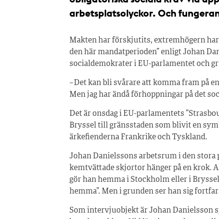
arbetsplatsolyckor. Och fungeran
Makten har förskjutits, extremhögern har f
den här mandatperioden” enligt Johan Dan
socialdemokrater i EU-parlamentet och gru
– Det kan bli svårare att komma fram på 
Men jag har ändå förhoppningar på det soc
Det är onsdag i EU-parlamentets ”Strasbou
Bryssel till gränsstaden som blivit en s
ärkefienderna Frankrike och Tyskland.
Johan Danielssons arbetsrum i den stora 
kemtvättade skjortor hänger på en krok. A
gör han hemma i Stockholm eller i Bryssel,
hemma”. Men i grunden ser han sig fortfa
Som intervjuobjekt är Johan Danielsson sjä