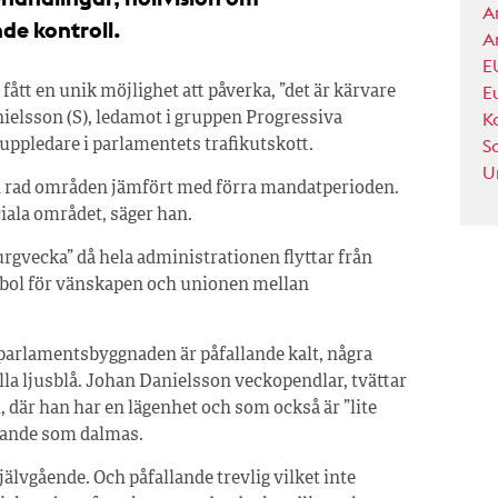
Ar
de kontroll.
A
E
E
ått en unik möjlighet att påverka, ”det är kärvare
K
ielsson (S), ledamot i gruppen Progressiva
S
ppledare i parlamentets trafikutskott.
U
en rad områden jämfört med förra mandatperioden.
iala området, säger han.
rgvecka” då hela administrationen flyttar från
ymbol för vänskapen och unionen mellan
parlamentsbyggnaden är påfallande kalt, några
lla ljusblå. Johan Danielsson veckopendlar, tvättar
 där han har en lägenhet och som också är ”lite
rande som dalmas.
lvgående. Och påfallande trevlig vilket inte