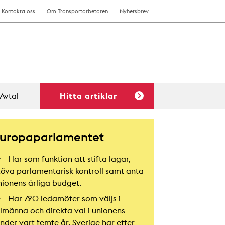
Kontakta oss
Om Transportarbetaren
Nyhetsbrev
Avtal
Hitta artiklar
uropaparlamentet
Har som funktion att stifta lagar,
töva parlamentarisk kontroll samt anta
nionens årliga budget.
Har 720 ledamöter som väljs i
llmänna och direkta val i unionens
änder vart femte år. Sverige har efter