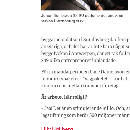
Johan Danielsson (S) i EU-parlamentet under en
session i Strasbourg 2025.
byggarbetsplatsen i Sundbyberg där fem per
ansvariga, och det här är inte bara något 
byggolyckan i Antwerpen, där ett tak föll
249 olika entreprenörer inblandade.
Förra mandatperioden hade Danielsson en 
mobilitetspaketet – ”vägpaketet” – för bätt
konkurrens mellan transportföretag.
Är arbetet här roligt?
– Jaa! Det är en stimulerande miljö. Och, 
lagstiftning som berör 500 miljoner männ
Lilly Hallberg