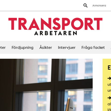
Annonsera
ter
Fördjupning
Åsikter
Intervjuer
Fråga facket
E
u
u
a
l