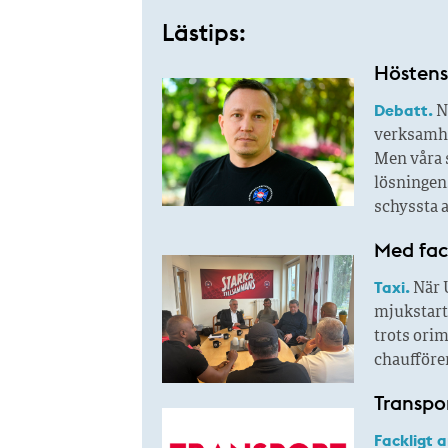
Lästips:
Höstens 
Debatt.
N
verksamhet
Men våra s
lösningen.
schyssta a
Med fac
Taxi.
När U
mjukstart 
trots orim
chaufförer
Transpor
Fackligt 