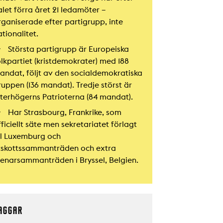
alet förra året 21 ledamöter –
rganiserade efter partigrupp, inte
tionalitet.
Största partigrupp är Europeiska
olkpartiet (kristdemokrater) med 188
andat, följt av den socialdemokratiska
ruppen (136 mandat). Tredje störst är
tterhögerns Patrioterna (84 mandat).
Har Strasbourg, Frankrike, som
ficiellt säte men sekretariatet förlagt
ill Luxemburg och
tskottssammanträden och extra
lenarsammanträden i Bryssel, Belgien.
AGGAR