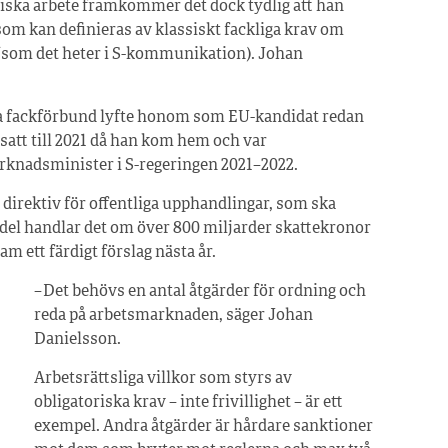
tiska arbete framkommer det dock tydlig att han
som kan definieras av klassiskt fackliga krav om
 (som det heter i S-kommunikation). Johan
era fackförbund lyfte honom som EU-kandidat redan
 satt till 2021 då han kom hem och var
knadsminister i S-regeringen 2021–2022.
 direktiv för offentliga upphandlingar, som ska
s del handlar det om över 800 miljarder skattekronor
m ett färdigt förslag nästa år.
– Det behövs en antal åtgärder för ordning och
reda på arbetsmarknaden, säger Johan
Danielsson.
Arbetsrättsliga villkor som styrs av
obligatoriska krav – inte frivillighet – är ett
exempel. Andra åtgärder är hårdare sanktioner