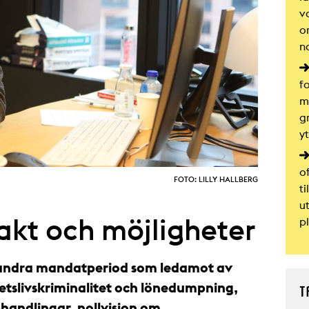
v
o
na
f
m
g
y
of
FOTO: LILLY HALLBERG
t
u
kt och möjligheter
p
 andra mandatperiod som ledamot av
slivskriminalitet och lönedumpning,
T
phandlingar, nollvision om