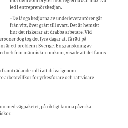
mot dem som bryter mot reglerna och max två
led i entreprenörskedjan.
– De långa kedjorna av underleverantörer går
från vitt, över grått till svart. Det är hemskt
hur det riskerar att drabba arbetare. Vid
soner dog tog det fyra dagar att få rätt på
som är ett problem i Sverige. En granskning av
 ned och fem människor omkom, visade att det fanns
framträdande roll i att driva igenom
re arbetsvillkor för yrkesförare och rättvisare
som med vägpaketet, på riktigt kunna påverka
iskor.