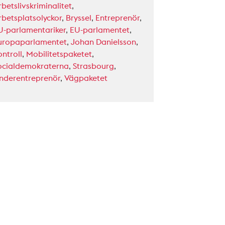
betslivskriminalitet
,
rbetsplatsolyckor
,
Bryssel
,
Entreprenör
,
U-parlamentariker
,
EU-parlamentet
,
uropaparlamentet
,
Johan Danielsson
,
ontroll
,
Mobilitetspaketet
,
ocialdemokraterna
,
Strasbourg
,
nderentreprenör
,
Vägpaketet