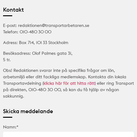
Kontakt
E-post: redaktionen@transportarbetaren.se
Telefon: 010-480 30 00
Adress: Box 714, 101 33 Stockholm
Besöksadress: Olof Palmes gata 31,
5 tr.
Obs! Redaktionen svarar inte på specifika frågor om lön,
arbetsmiljö eller ditt fackliga medlemskap. Kontakta din lokala
Transportavdelning (
klicka här för att hitta rätt
) eller ring Transport
på direkten, 010-480 30 00, så kan du få hjälp av någon
sakkunnig.
Skicka meddelande
Namn:*