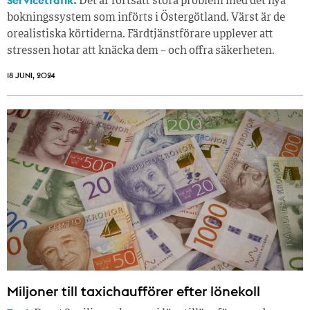
Servicetrafik.
Det är fortsatt stora problem med det nya
bokningssystem som införts i Östergötland. Värst är de
orealistiska körtiderna. Färdtjänstförare upplever att
stressen hotar att knäcka dem – och offra säkerheten.
18 JUNI, 2024
Miljoner till taxichaufförer efter lönekoll