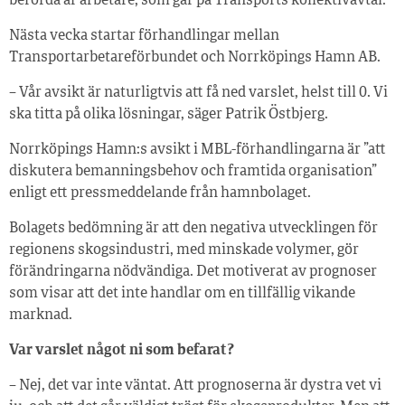
berörda är arbetare, som går på Transports kollektivavtal.
Nästa vecka startar förhandlingar mellan
Transportarbetareförbundet och Norrköpings Hamn AB.
– Vår avsikt är naturligtvis att få ned varslet, helst till 0. Vi
ska titta på olika lösningar, säger Patrik Östbjerg.
Norrköpings Hamn:s avsikt i MBL-förhandlingarna är ”att
diskutera bemanningsbehov och framtida organisation”
enligt ett pressmeddelande från hamnbolaget.
Bolagets bedömning är att den negativa utvecklingen för
regionens skogsindustri, med minskade volymer, gör
förändringarna nödvändiga. Det motiverat av prognoser
som visar att det inte handlar om en tillfällig vikande
marknad.
Var varslet något ni som befarat?
– Nej, det var inte väntat. Att prognoserna är dystra vet vi