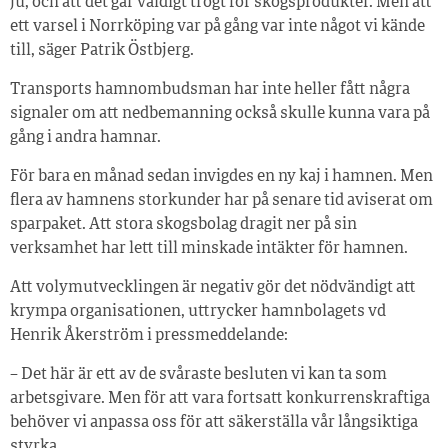
ju, och att det går väldigt trögt för skogsprodukter. Men att
ett varsel i Norrköping var på gång var inte något vi kände
till, säger Patrik Östbjerg.
Transports hamnombudsman har inte heller fått några
signaler om att nedbemanning också skulle kunna vara på
gång i andra hamnar.
För bara en månad sedan invigdes en ny kaj i hamnen. Men
flera av hamnens storkunder har på senare tid aviserat om
sparpaket. Att stora skogsbolag dragit ner på sin
verksamhet har lett till minskade intäkter för hamnen.
Att volymutvecklingen är negativ gör det nödvändigt att
krympa organisationen, uttrycker hamnbolagets vd
Henrik Åkerström i pressmeddelande:
– Det här är ett av de svåraste besluten vi kan ta som
arbetsgivare. Men för att vara fortsatt konkurrenskraftiga
behöver vi anpassa oss för att säkerställa vår långsiktiga
styrka.