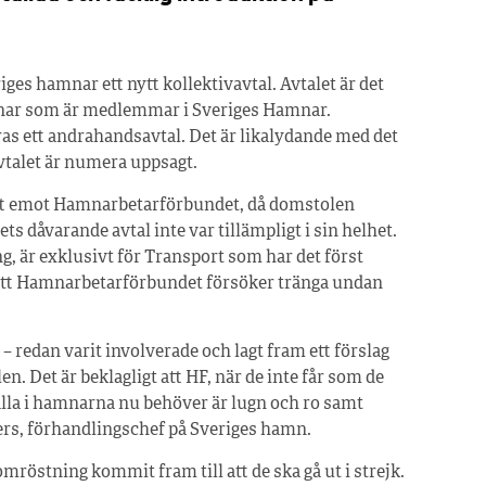
ges hamnar ett nytt kollektivavtal. Avtalet är det
amnar som är medlemmar i Sveriges Hamnar.
as ett andrahandsavtal. Det är likalydande med det
talet är numera uppsagt.
ått emot Hamnarbetarförbundet, då domstolen
 dåvarande avtal inte var tillämpligt i sin helhet.
, är exklusivt för Transport som har det först
 att Hamnarbetarförbundet försöker tränga undan
 – redan varit involverade och lagt fram ett förslag
. Det är beklagligt att HF, när de inte får som de
alla i hamnarna nu behöver är lugn och ro samt
rs, förhandlingschef på Sveriges hamn.
stning kommit fram till att de ska gå ut i strejk.