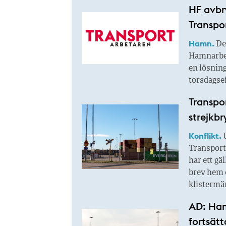
HF avbr
Transpor
Hamn.
De
Hamnarbet
en lösning
torsdagse
Transpo
strejkbr
Konflikt.
U
Transport
har ett gä
brev hem o
klistermär
AD: Ham
fortsätt