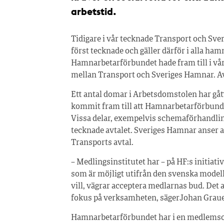
arbetstid.
Tidigare i vår tecknade Transport och Sveri
först tecknade och gäller därför i alla h
Hamnarbetarförbundet hade fram till i vår
mellan Transport och Sveriges Hamnar. Av
Ett antal domar i Arbetsdomstolen har g
kommit fram till att Hamnarbetarförbundets
Vissa delar, exempelvis schemaförhandling
tecknade avtalet. Sveriges Hamnar anser
Transports avtal.
– Medlingsinstitutet har – på HF:s initiativ
som är möjligt utifrån den svenska modellen
vill, vägrar acceptera medlarnas bud. Det 
fokus på verksamheten, sägerJohan Graue
Hamnarbetarförbundet har i en medlemsomrö