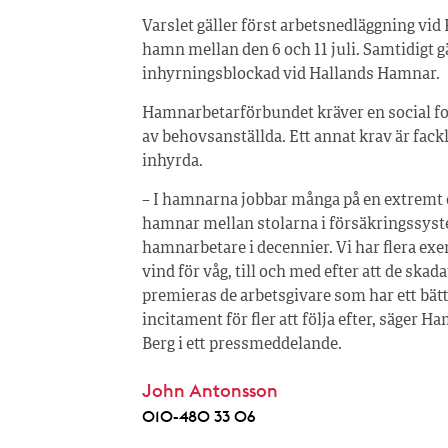
Varslet gäller först arbetsnedläggning vi
hamn mellan den 6 och 11 juli. Samtidigt g
inhyrningsblockad vid Hallands Hamnar.
Hamnarbetarförbundet kräver en social fond
av behovsanställda. Ett annat krav är fack
inhyrda.
– I hamnarna jobbar många på en extremt
hamnar mellan stolarna i försäkringssyste
hamnarbetare i decennier. Vi har flera exe
vind för våg, till och med efter att de skad
premieras de arbetsgivare som har ett bätt
incitament för fler att följa efter, säge
Berg i ett pressmeddelande.
John Antonsson
010-480 33 06