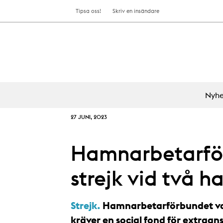
Tipsa oss!
Skriv en insändare
Nyhe
27 JUNI, 2023
Hamnarbetarför
strejk vid två 
Strejk.
Hamnarbetarförbundet vars
kräver en social fond för extraan