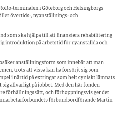
d RoRo-terminalen i Göteborg och Helsingborgs
äller övertids-, nyanställnings- och
 som ska hjälpa till att finansiera rehabilitering
lig introduktion på arbetstid för nyanställda och
 osäker anställningsform som innebär att man
men, trots att vissa kan ha försörjt sig som
mpel i närtid på extringar som helt cyniskt lämnats
at sig allvarligt på jobbet. Med den här fonden
re förhållningssätt, och förhoppningsvis ger det
r Hamnarbetarförbundets förbundsordförande Martin