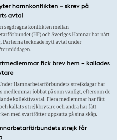
yter hamnkonflikten – skrev på
ts avtal
n segdragna konflikten mellan
arförbundet (HF) och Sveriges Hamnar har nått
. Parterna tecknade nytt avtal under
ftermiddagen.
rtmedlemmar fick brev hem – kallades
ytare
nder Hamnarbetarförbundets strejkdagar har
s medlemmar jobbat på som vanligt, eftersom de
llande kollektivavtal. Flera medlemmar har fått
ch kallats strejkbrytare och andra har fått
ken med svartfötter uppsatta på sina skåp.
narbetarförbundets strejk får
a