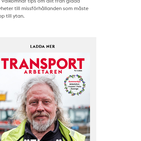
i välkomnar tips om allt från glada
yheter till missförhållanden som måste
p till ytan.
LADDA NER