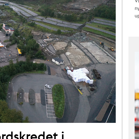
V
n
up
ordskredet i