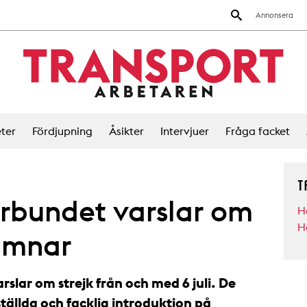
Annonsera
ter
Fördjupning
Åsikter
Intervjuer
Fråga facket
T
bundet varslar om
H
H
hamnar
lar om strejk från och med 6 juli. De
ställda och facklig introduktion på