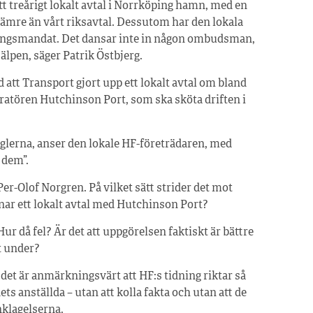
tt treårigt lokalt avtal i Norrköping hamn, med en
ämre än vårt riksavtal. Dessutom har den lokala
ingsmandat. Det dansar inte in någon ombudsman,
älpen, säger Patrik Östbjerg.
tt Transport gjort upp ett lokalt avtal om bland
atören Hutchinson Port, som ska sköta driften i
glerna, anser den lokale HF-företrädaren, med
 dem”.
Per-Olof Norgren. På vilket sätt strider det mot
knar ett lokalt avtal med Hutchinson Port?
 Hur då fel? Är det att uppgörelsen faktiskt är bättre
t under?
et är anmärkningsvärt att HF:s tidning riktar så
ts anställda – utan att kolla fakta och utan att de
nklagelserna.