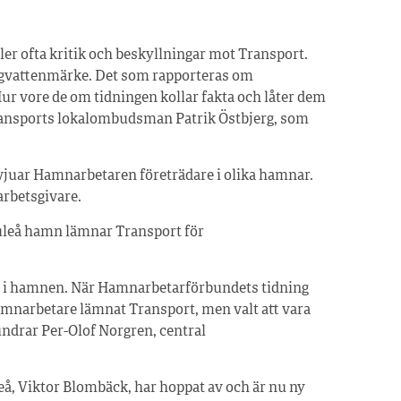
er ofta kritik och beskyllningar mot Transport.
lågvattenmärke. Det som rapporteras om
ur vore de om tidningen kollar fakta och låter dem
Transports lokalombudsman Patrik Östbjerg, som
vjuar Hamnarbetaren företrädare i olika hamnar.
 arbetsgivare.
 Luleå hamn lämnar Transport för
r i hamnen. När Hamnarbetarförbundets tidning
 hamnarbetare lämnat Transport, men valt att vara
ndrar Per-Olof Norgren, central
eå, Viktor Blombäck, har hoppat av och är nu ny