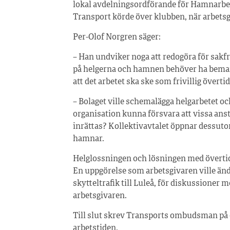
lokal avdelningsordförande för Hamnarbeta
Transport körde över klubben, när arbetsg
Per-Olof Norgren säger:
– Han undviker noga att redogöra för sa
på helgerna och hamnen behöver ha beman
att det arbetet ska ske som frivillig övertid
– Bolaget ville schemalägga helgarbetet och
organisation kunna försvara att vissa anställ
inrättas? Kollektivavtalet öppnar dessutom
hamnar.
Helglossningen och lösningen med övertid va
En uppgörelse som arbetsgivaren ville änd
skytteltrafik till Luleå, för diskussioner
arbetsgivaren.
Till slut skrev Transports ombudsman på e
arbetstiden.