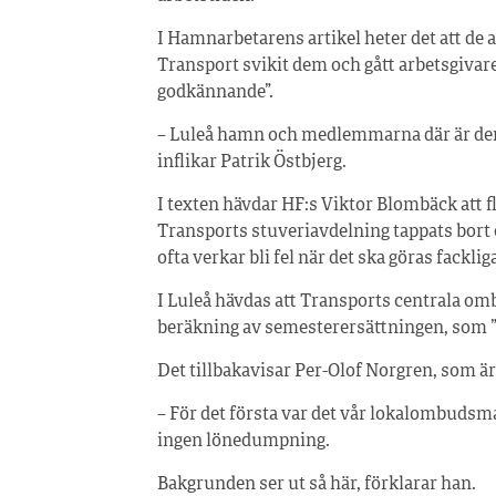
I Hamnarbetarens artikel heter det att de 
Transport svikit dem och gått arbetsgivare
godkännande”.
– Luleå hamn och medlemmarna där är den a
inflikar Patrik Östbjerg.
I texten hävdar HF:s Viktor Blombäck att fl
Transports stuveriavdelning tappats bort el
ofta verkar bli fel när det ska göras facklig
I Luleå hävdas att Transports centrala 
beräkning av semesterersättningen, som ”g
Det tillbakavisar Per-Olof Norgren, som 
– För det första var det vår lokalombuds
ingen lönedumpning.
Bakgrunden ser ut så här, förklarar han.