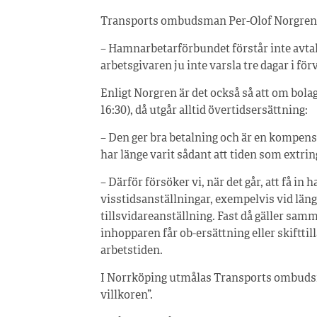
Transports ombudsman Per-Olof Norgren 
– Hamnarbetarförbundet förstår inte avtal
arbetsgivaren ju inte varsla tre dagar i för
Enligt Norgren är det också så att om bolag
16:30), då utgår alltid övertidsersättning:
– Den ger bra betalning och är en kompens
har länge varit sådant att tiden som extring
– Därför försöker vi, när det går, att få in 
visstidsanställningar, exempelvis vid längr
tillsvidareanställning. Fast då gäller samma
inhopparen får ob-ersättning eller skifttil
arbetstiden.
I Norrköping utmålas Transports ombuds
villkoren”.