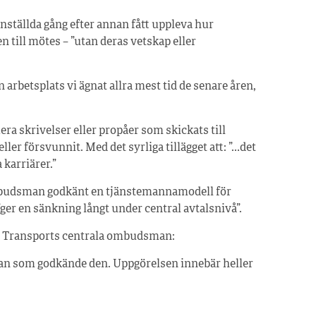
anställda gång efter annan fått uppleva hur
n till mötes – ”utan deras vetskap eller
rbetsplats vi ägnat allra mest tid de senare åren,
era skrivelser eller propåer som skickats till
ler försvunnit. Med det syrliga tillägget att: ”…det
a karriärer.”
ombudsman godkänt en tjänstemannamodell för
er en sänkning långt under central avtalsnivå”.
är Transports centrala ombudsman:
man som godkände den. Uppgörelsen innebär heller