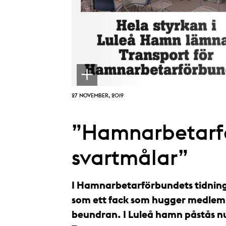
27 NOVEMBER, 2019
”Hamnarbetarf
svartmålar”
I Hamnarbetarförbundets tidning
som ett fack som hugger medlemm
beundran. I Luleå hamn påstås n