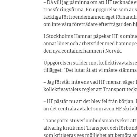
– Då vill jag påminna om att HF tecknade e
trossföringsfirma. En uppgörelse som är s
fackliga förtroendemannen eget förhandl
om inte våra företrädare efterfrågar den hj
I Stockholms Hamnar påpekar HF:s ombud a
annat löner och arbetstider med hamnoper
den nya containerhamnen i Norvik.
Uppgörelsen strider mot kollektivavtalsre
tillägget: ”Det lutar åt att vi måste stämma
– Jag förstår inte ens vad HF menar, säger 
kollektivavtalets regler att Transport tec
– HF påstår nu att det blev fel från början.
än det centrala avtalet som även HF skrivi
Transports stuveriombudsmän tycker att d
allvarlig kritik mot Transport och förbunde
som kritiseras ges möjlighet att bemöta a