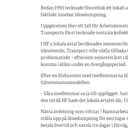
Redan 1995 tecknade Shorelink ett lokalt
faktiskt innebar lönedumpning.
Uppgörelsen blev ett fall för Arbetsdomsto
Transports först tecknade centrala kollekt
I HF:s lokala avtal beräknades semesterlö
tjänstemän. Transport ville växla tillbaka t
problematiskt – eftersom semesteråret rä
komma i kläm under en övergångsperiod.
Efter en diskussion med medlemmarna blev 
tjänstemannamodellen.
– Våra medlemmar sa ja till upplägget. S
den tid då HF hade det lokala avtalet där.
Nästa avdelning som vittnar i Hamnarbetar
ställa upp på lönedumpning för extringar 
betala övertid och varsla tre dagar i förväg