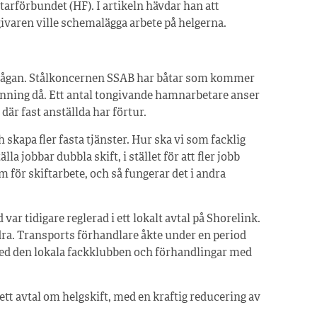
rförbundet (HF). I artikeln hävdar han att
ivaren ville schemalägga arbete på helgerna.
kfrågan. Stålkoncernen SSAB har båtar som kommer
ning då. Ett antal tongivande hamnarbetare anser
 där fast anställda har förtur.
 skapa fler fasta tjänster. Hur ska vi som facklig
a jobbar dubbla skift, i stället för att fler jobb
 för skiftarbete, och så fungerar det i andra
r tidigare reglerad i ett lokalt avtal på Shorelink.
ra. Transports förhandlare åkte under en period
 med den lokala fackklubben och förhandlingar med
tt avtal om helgskift, med en kraftig reducering av