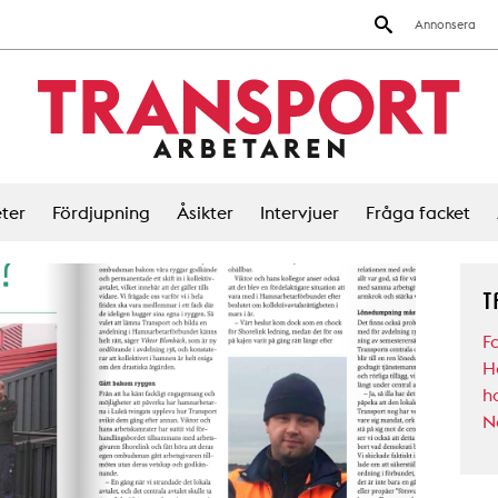
Annonsera
ter
Fördjupning
Åsikter
Intervjuer
Fråga facket
T
F
H
h
N