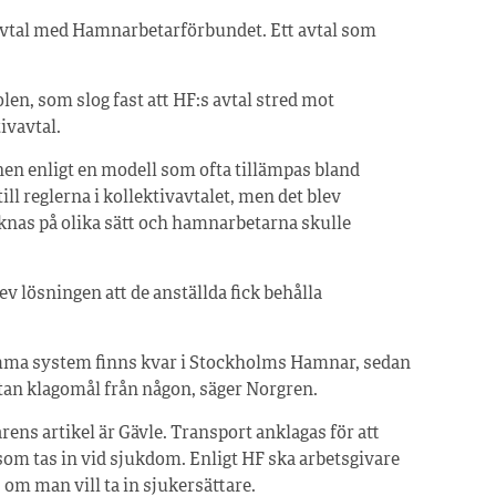
 avtal med Hamnarbetarförbundet. Ett avtal som
len, som slog fast att HF:s avtal stred mot
ivavtal.
nen enligt en modell som ofta tillämpas bland
ill reglerna i kollektivavtalet, men det blev
knas på olika sätt och hamnarbetarna skulle
lösningen att de anställda fick behålla
amma system finns kvar i Stockholms Hamnar, sedan
 Utan klagomål från någon, säger Norgren.
ens artikel är Gävle. Transport anklagas för att
som tas in vid sjukdom. Enligt HF ska arbetsgivare
, om man vill ta in sjukersättare.