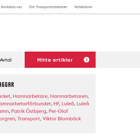
Kontakta oss
Om Transportarbetaren
Nyhetsbrev
Avtal
Hitta artiklar
AGGAR
acket
,
Hamnarbetare
,
Hamnarbetaren
,
amnarbetarförbundet
,
HF
,
Luleå
,
Luleå
amn
,
Patrik Östbjerg
,
Per-Olof
orgren
,
Transport
,
Viktor Blombäck