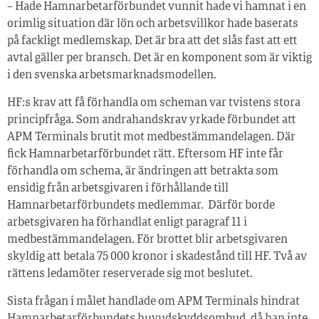
– Hade Hamnarbetarförbundet vunnit hade vi hamnat i en
orimlig situation där lön och arbetsvillkor hade baserats
på fackligt medlemskap. Det är bra att det slås fast att ett
avtal gäller per bransch. Det är en komponent som är viktig
i den svenska arbetsmarknadsmodellen.
HF:s krav att få förhandla om scheman var tvistens stora
principfråga. Som andrahandskrav yrkade förbundet att
APM Terminals brutit mot medbestämmandelagen. Där
fick Hamnarbetarförbundet rätt. Eftersom HF inte får
förhandla om schema, är ändringen att betrakta som
ensidig från arbetsgivaren i förhållande till
Hamnarbetarförbundets medlemmar. Därför borde
arbetsgivaren ha förhandlat enligt paragraf 11 i
medbestämmandelagen. För brottet blir arbetsgivaren
skyldig att betala 75 000 kronor i skadestånd till HF. Två av
rättens ledamöter reserverade sig mot beslutet.
Sista frågan i målet handlade om APM Terminals hindrat