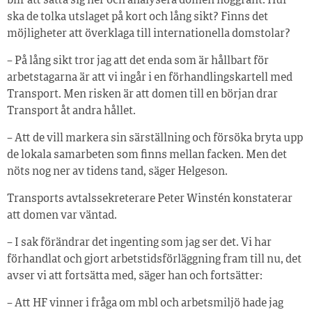
blir att sätta sig ner och analysera domen noggrant. Hur
ska de tolka utslaget på kort och lång sikt? Finns det
möjligheter att överklaga till internationella domstolar?
– På lång sikt tror jag att det enda som är hållbart för
arbetstagarna är att vi ingår i en förhandlingskartell med
Transport. Men risken är att domen till en början drar
Transport åt andra hållet.
– Att de vill markera sin särställning och försöka bryta upp
de lokala samarbeten som finns mellan facken. Men det
nöts nog ner av tidens tand, säger Helgeson.
Transports avtalssekreterare Peter Winstén konstaterar
att domen var väntad.
– I sak förändrar det ingenting som jag ser det. Vi har
förhandlat och gjort arbetstidsförläggning fram till nu, det
avser vi att fortsätta med, säger han och fortsätter:
– Att HF vinner i fråga om mbl och arbetsmiljö hade jag