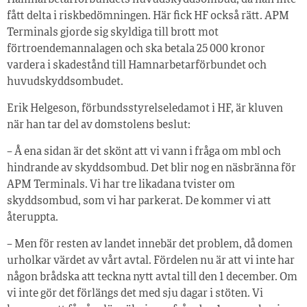
Hamnarbetarförbundets huvudskyddsombud, då han inte
fått delta i riskbedömningen. Här fick HF också rätt. APM
Terminals gjorde sig skyldiga till brott mot
förtroendemannalagen och ska betala 25 000 kronor
vardera i skadestånd till Hamnarbetarförbundet och
huvudskyddsombudet.
Erik Helgeson, förbundsstyrelseledamot i HF, är kluven
när han tar del av domstolens beslut:
– Å ena sidan är det skönt att vi vann i fråga om mbl och
hindrande av skyddsombud. Det blir nog en näsbränna för
APM Terminals. Vi har tre likadana tvister om
skyddsombud, som vi har parkerat. De kommer vi att
återuppta.
– Men för resten av landet innebär det problem, då domen
urholkar värdet av vårt avtal. Fördelen nu är att vi inte har
någon brådska att teckna nytt avtal till den 1 december. Om
vi inte gör det förlängs det med sju dagar i stöten. Vi