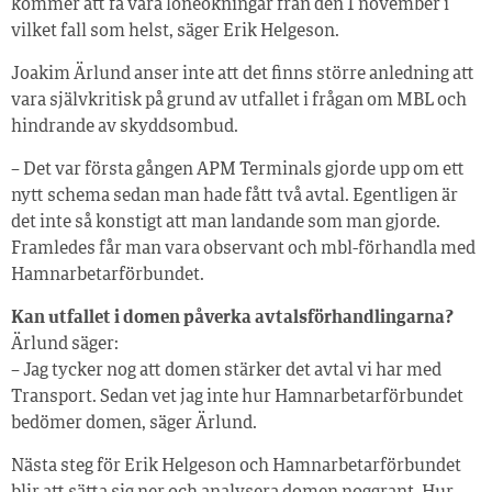
kommer att få våra löneökningar från den 1 november i
vilket fall som helst, säger Erik Helgeson.
Joakim Ärlund anser inte att det finns större anledning att
vara självkritisk på grund av utfallet i frågan om MBL och
hindrande av skyddsombud.
– Det var första gången APM Terminals gjorde upp om ett
nytt schema sedan man hade fått två avtal. Egentligen är
det inte så konstigt att man landande som man gjorde.
Framledes får man vara observant och mbl-förhandla med
Hamnarbetarförbundet.
Kan utfallet i domen påverka avtalsförhandlingarna?
Ärlund säger:
– Jag tycker nog att domen stärker det avtal vi har med
Transport. Sedan vet jag inte hur Hamnarbetarförbundet
bedömer domen, säger Ärlund.
Nästa steg för Erik Helgeson och Hamnarbetarförbundet