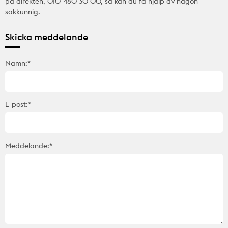
på direkten, 010-480 30 00, så kan du få hjälp av någon
sakkunnig.
Skicka meddelande
Namn:*
E-post:*
Meddelande:*