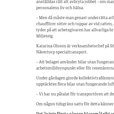
anställdas rätt att avbryta jobbet – om man 
personalens liv och hälsa.
– Men då måste man genast underrätta arbe
chaufförer sitter och tuppar av vid ratten,
tyder på att arbetsgivaren har allvarliga b
Miljeteig.
Katarina Olsson är verksamhetschef på S
Nävertorp specialtransport.
– Att bolaget använder bilar utan fungeran
arbetsmiljösynpunkt eller för resenärerna
Under gårdagen gjorde kollektivtrafikmyn
upptäcktes flera bilar utan fungerande luf
– Vi har nu påtalat för transportören att d
Om någon tidsgräns satts för detta känner 