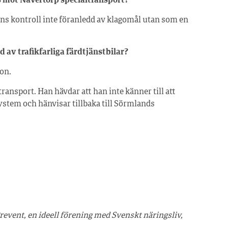
as mot Nävertorp specialtransport?
ens kontroll inte föranledd av klagomål utan som en
 av trafikfarliga färdtjänstbilar?
son.
ransport. Han hävdar att han inte känner till att
stem och hänvisar tillbaka till Sörmlands
event, en ideell förening med Svenskt näringsliv,