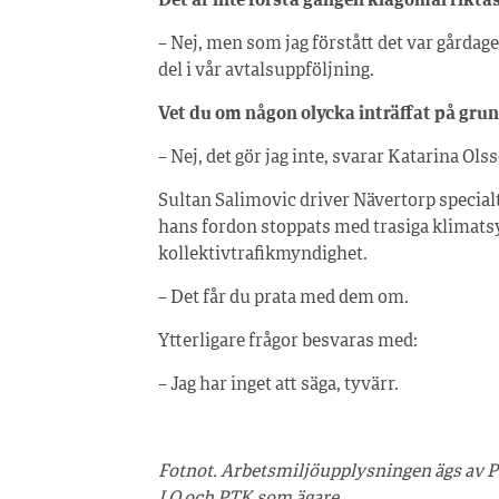
Det är inte första gången klagomål rikt
– Nej, men som jag förstått det var gårdag
del i vår avtalsuppföljning.
Vet du om någon olycka inträffat på grund
– Nej, det gör jag inte, svarar Katarina Ols
Sultan Salimovic driver Nävertorp specialt
hans fordon stoppats med trasiga klimatsy
kollektivtrafikmyndighet.
– Det får du prata med dem om.
Ytterligare frågor besvaras med:
– Jag har inget att säga, tyvärr.
Fotnot. Arbetsmiljöupplysningen ägs av Pr