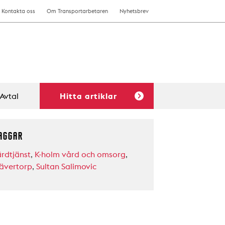
Kontakta oss
Om Transportarbetaren
Nyhetsbrev
Avtal
Hitta artiklar
AGGAR
ärdtjänst
,
K-holm vård och omsorg
,
ävertorp
,
Sultan Salimovic