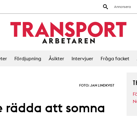
Annonsera
ter
Fördjupning
Åsikter
Intervjuer
Fråga facket
T
FOTO: JAN LINDKVIST
F
N
e rädda att somna