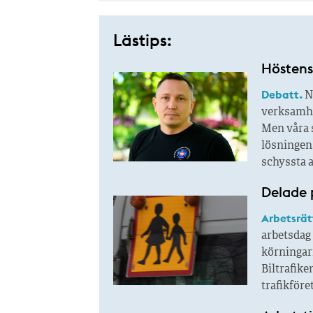
Lästips:
Höstens 
Debatt.
N
verksamhet
Men våra s
lösningen.
schyssta a
Delade 
Arbetsrät
arbetsdag 
körningar
Biltrafik
trafikföre