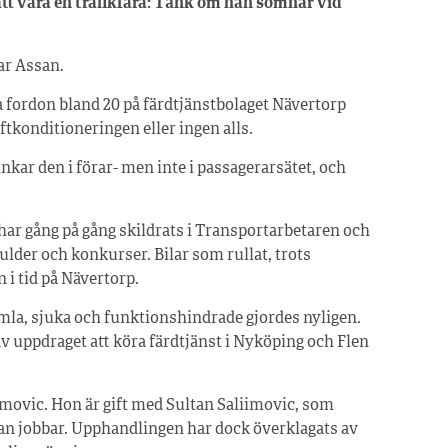
att vara en trafikfara: Tänk om han somnar vid
ar Assan.
a fordon bland 20 på färdtjänstbolaget Nävertorp
tkonditioneringen eller ingen alls.
funkar den i förar- men inte i passagerarsätet, och
ar gång på gång skildrats i Transportarbetaren och
ulder och konkurser. Bilar som rullat, trots
 i tid på Nävertorp.
mla, sjuka och funktionshindrade gjordes nyligen.
 uppdraget att köra färdtjänst i Nyköping och Flen
imovic. Hon är gift med Sultan Saliimovic, som
an jobbar. Upphandlingen har dock överklagats av