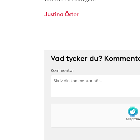
LO och PTK som ägare.
Justina Öster
Vad tycker du? Kommenter
Kommentar