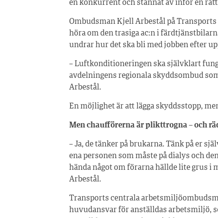
en konkurrent och stannat av inför en rätt
Ombudsman Kjell Arbestål på Transports 
höra om den trasiga ac:n i färdtjänstbilarn
undrar hur det ska bli med jobben efter u
– Luftkonditioneringen ska självklart fun
avdelningens regionala skyddsombud som j
Arbestål.
En möjlighet är att lägga skyddsstopp, men d
Men chaufförerna är plikttrogna – och räd
– Ja, de tänker på brukarna. Tänk på er själ
ena personen som måste på dialys och den
hända något om förarna hällde lite grus i 
Arbestål.
Transports centrala arbetsmiljöombudsman
huvudansvar för anställdas arbetsmiljö, s