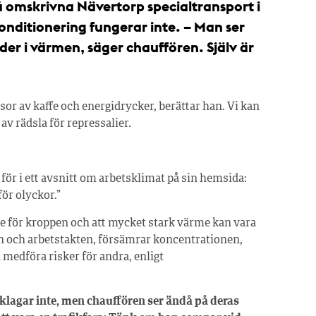
å omskrivna Nävertorp specialtransport i
konditionering fungerar inte. – Man ser
der i värmen, säger chauffören. Själv är
sor av kaffe och energidrycker, berättar han. Vi kan
v rädsla för repressalier.
ör i ett avsnitt om arbetsklimat på sin hemsida:
ör olyckor.”
e för kroppen och att mycket stark värme kan vara
n och arbetstakten, försämrar koncentrationen,
dföra risker för andra, enligt
 klagar inte, men chauffören ser ändå på deras