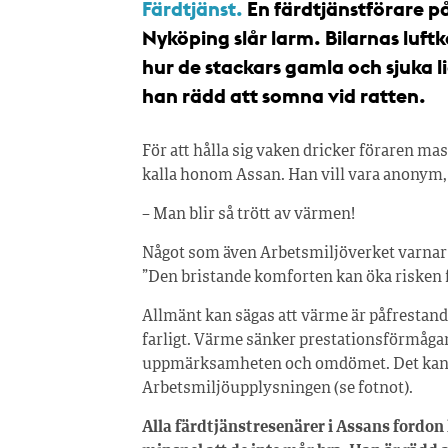
Färdtjänst.
En färdtjänstförare p
Nyköping slår larm. Bilarnas luft
hur de stackars gamla och sjuka li
han rädd att somna vid ratten.
För att hålla sig vaken dricker föraren mas
kalla honom Assan. Han vill vara anonym, a
– Man blir så trött av värmen!
Något som även Arbetsmiljöverket varnar f
”Den bristande komforten kan öka risken f
Allmänt kan sägas att värme är påfrestand
farligt. Värme sänker prestationsförmåga
uppmärksamheten och omdömet. Det kan me
Arbetsmiljöupplysningen (se fotnot).
Alla färdtjänstresenärer i Assans fordon