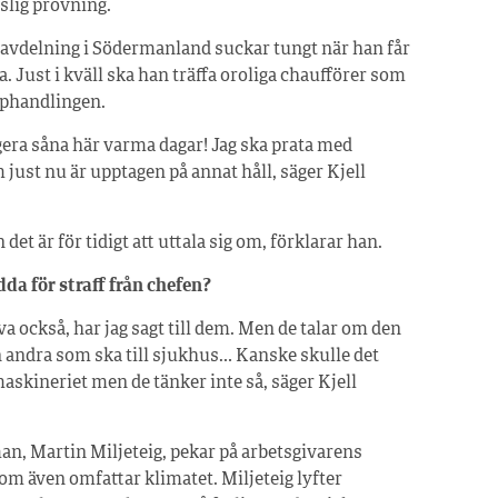
slig prövning.
avdelning i Södermanland suckar tungt när han får
a. Just i kväll ska han träffa oroliga chaufförer som
pphandlingen.
gera såna här varma dagar! Jag ska prata med
ust nu är upptagen på annat håll, säger Kjell
et är för tidigt att uttala sig om, förklarar han.
da för straff från chefen?
va också, har jag sagt till dem. Men de talar om den
 andra som ska till sjukhus… Kanske skulle det
maskineriet men de tänker inte så, säger Kjell
, Martin Miljeteig, pekar på arbetsgivarens
om även omfattar klimatet. Miljeteig lyfter