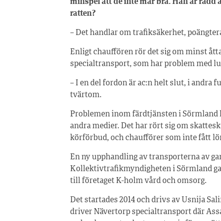
minspel att de inte mår bra. Han är rädd 
ratten?
– Det handlar om trafiksäkerhet, poängter
Enligt chauffören rör det sig om minst ått
specialtransport, som har problem med luf
– I en del fordon är ac:n helt slut, i andra 
tvärtom.
Problemen inom färdtjänsten i Sörmland h
andra medier. Det har rört sig om skattesk
körförbud, och chaufförer som inte fått lön
En ny upphandling av transporterna av ga
Kollektivtrafikmyndigheten i Sörmland gav
till företaget K-holm vård och omsorg.
Det startades 2014 och drivs av Usnija Sal
driver Nävertorp specialtransport där Ass