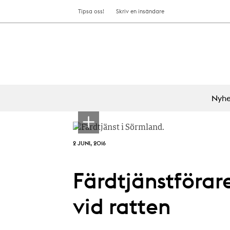
Tipsa oss!
Skriv en insändare
Nyhe
2 JUNI, 2016
Färdtjänstförar
vid ratten