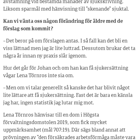
avstämning vid bestämda månader av sjukskrivning.
Liksom sparmål med hänvisning till ”skenande” sjuktal.
Kan vi vänta oss någon förändring för äldre med de
förslag som kommit?
– Det beror på om förslagen antas. I så fall kan det bli en
viss lättnad men jag är lite luttrad. Dessutom brukar det ta
några år innan ny praxis slår igenom.
Hur det går för Johan och om han kan få sjukersättning
vågar Lena Törnros inte sia om.
– Men om vi talar generellt så kanske det har blivit något
lite lättare att få sjukersättning. Fast det är bara en känsla
jag har, ingen statistik jag lutar mig mot.
Lena Törnros hänvisar till en dom i Högsta
förvaltningsdomstolen 2019, som fick mycket
uppmärksamhet (mål 707:19). Där sägs bland annat att
prövningen av ”den försäkrades arbetsförmåga måste vara