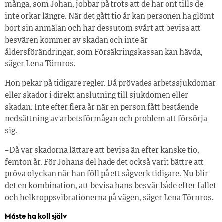
många, som Johan, jobbar på trots att de har ont tills de
inte orkar längre. När det gått tio år kan personen ha glömt
bort sin anmälan och har dessutom svårt att bevisa att
besvären kommer av skadan och inte är
åldersförändringar, som Försäkringskassan kan hävda,
säger Lena Törnros.
Hon pekar på tidigare regler. Då prövades arbetssjukdomar
eller skador i direkt anslutning till sjukdomen eller
skadan. Inte efter flera år när en person fått bestående
nedsättning av arbetsförmågan och problem att försörja
sig.
– Då var skadorna lättare att bevisa än efter kanske tio,
femton år. För Johans del hade det också varit bättre att
pröva olyckan när han föll på ett sågverk tidigare. Nu blir
det en kombination, att bevisa hans besvär både efter fallet
och helkroppsvibrationerna på vägen, säger Lena Törnros.
Måste ha koll själv