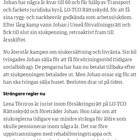
Johan har några år kvar till 60 och får hjälp av Transport
och fackets juridiska byrå, LO-TCO Rättsskydd, för att få
sina rygg- och nackbesvär godkända som arbetssjukdom.
Efter lång kamp vann Johan i Umeå förvaltningsrätt och
fick till slut sin sjukpenning, retroaktivt fram till
årsskiftet.
Nu återstår kampen om sjukersättning och livränta. Sin bil
tvingades Johan sälja för att få försörjningsstöd (tidigare
socialbidrag). De pengarna har han nu betalat tillbaka efter
att sjukpenningen betalades ut. Men Johan oroar sig för att
han ska tvingas sälja huset. Besluten drar ut på tiden.
Strängare regler nu
Lena Törnros är jurist inom försäkringsrätt på LO-TCO
Rättsskydd och företräder Johan. Hon talar om att
sjukreglerna tidigare var mindre stränga för äldre som
skulle pensioneras inom några år. Det var före
uppstramningen med rehabiliteringstrappa och