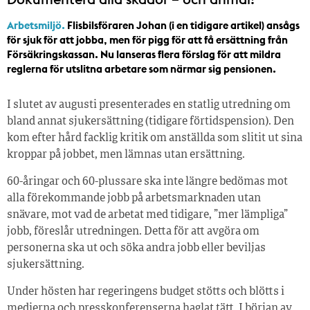
Arbetsmiljö.
Flisbilsföraren Johan (i en tidigare artikel) ansågs
för sjuk för att jobba, men för pigg för att få ersättning från
Försäkringskassan. Nu lanseras flera förslag för att mildra
reglerna för utslitna arbetare som närmar sig pensionen.
I slutet av augusti presenterades en statlig utredning om
bland annat sjukersättning (tidigare förtidspension). Den
kom efter hård facklig kritik om anställda som slitit ut sina
kroppar på jobbet, men lämnas utan ersättning.
60-åringar och 60-plussare ska inte längre bedömas mot
alla förekommande jobb på arbetsmarknaden utan
snävare, mot vad de arbetat med tidigare, ”mer lämpliga”
jobb, föreslår utredningen. Detta för att avgöra om
personerna ska ut och söka andra jobb eller beviljas
sjukersättning.
Under hösten har regeringens budget stötts och blötts i
medierna och presskonferenserna haglat tätt. I början av