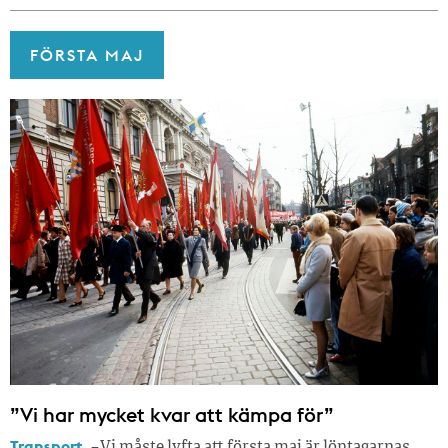
FÖRSTA MAJ
”Vi har mycket kvar att kämpa för”
Transport.
– Vi måste lyfta att första maj är löntagarnas